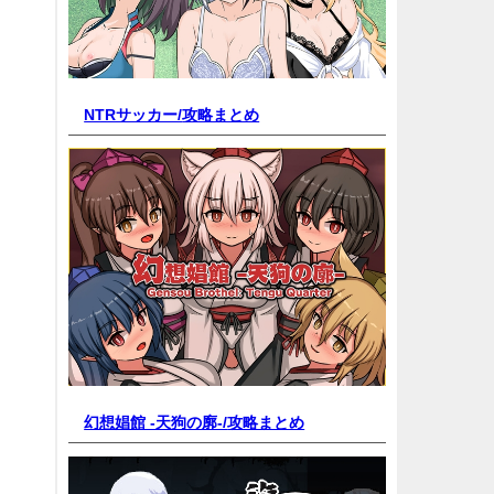
NTRサッカー/
攻略まとめ
幻想娼館 -天狗の廓-/
攻略まとめ