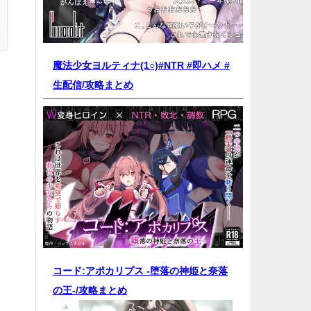
魔法少女ヨルティナ(1○)#NTR #即ハメ #
生配信/
攻略まとめ
コード:アポカリプス -堕落の神姫と奈落
の王-/
攻略まとめ