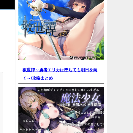
救世譚～勇者エリカは堕ちても明日を向
く～/
攻略まとめ