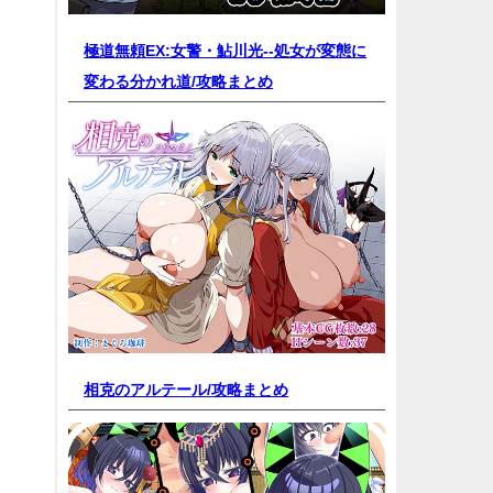
極道無頼EX:女警・鮎川光--処女が変態に
変わる分かれ道/
攻略まとめ
相克のアルテール/
攻略まとめ