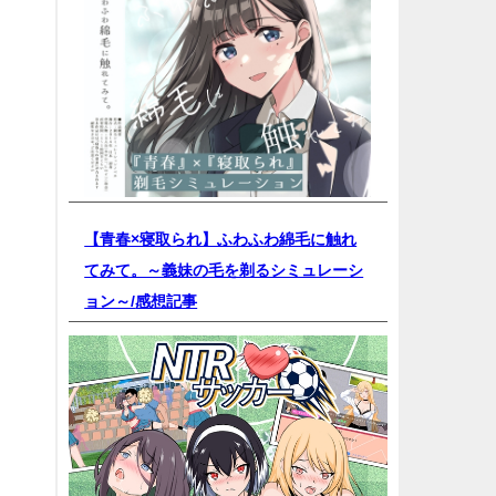
【青春×寝取られ】ふわふわ綿毛に触れ
てみて。～義妹の毛を剃るシミュレーシ
ョン～/
感想記事