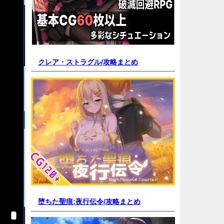
クレア・ストラグル/
攻略まとめ
堕ちた聖痕:夜行伝令/
攻略まとめ