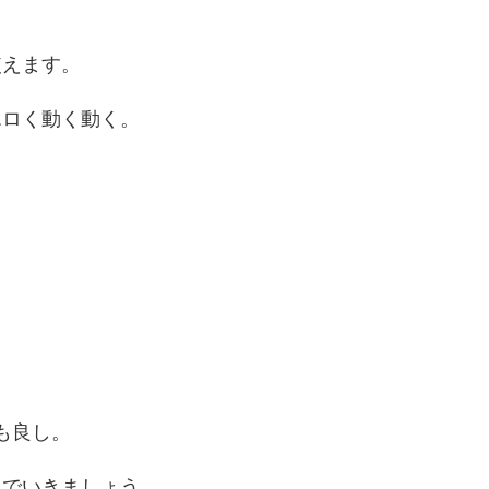
使えます。
エロく動く動く。
も良し。
んでいきましょう。