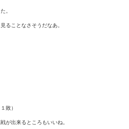
した。
は見ることなさそうだなあ。
。
（１敗）
挑戦が出来るところもいいね。