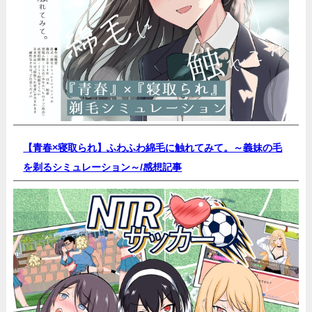
【青春×寝取られ】ふわふわ綿毛に触れてみて。～義妹の毛
を剃るシミュレーション～/
感想記事