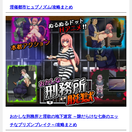
淫催都市ヒュプノズム/
攻略まとめ
おかしな刑務所と淫欲の地下迷宮 ～隙だらけな七奈のエッ
チなプリズンブレイク～/
攻略まとめ