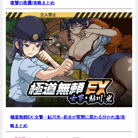
復讐の夜霧/
攻略まとめ
極道無頼EX:女警・鮎川光--処女が変態に変わる分かれ道/
攻
略まとめ