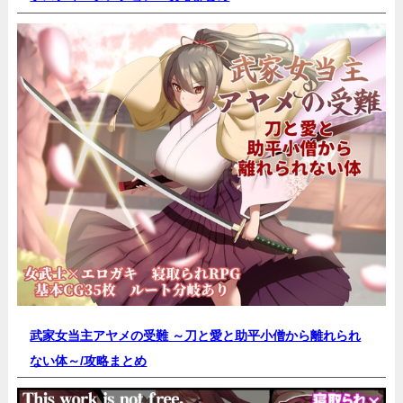
武家女当主アヤメの受難 ～刀と愛と助平小僧から離れられ
ない体～/
攻略まとめ