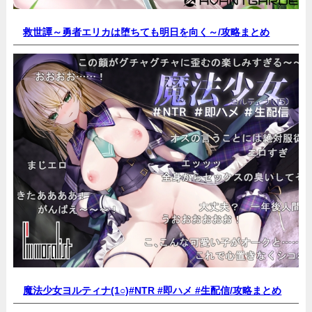
救世譚～勇者エリカは堕ちても明日を向く～/
攻略まとめ
魔法少女ヨルティナ(1○)#NTR #即ハメ #生配信/
攻略まとめ