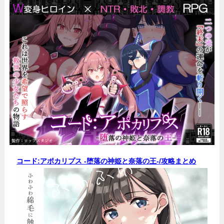
コード:アポカリプス -堕落の神姫と奈落の王-/
攻略まとめ