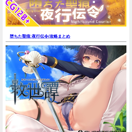
堕ちた聖痕:夜行伝令/
攻略まとめ