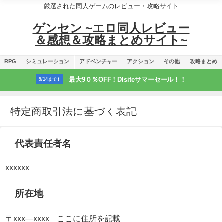
厳選された同人ゲームのレビュー・攻略サイト
ゲンセン ~エロ同人レビュー
＆感想＆攻略まとめサイト~
RPG
シミュレーション
アドベンチャー
アクション
その他
攻略まとめ
最大9０％OFF！Dlsiteサマーセール！！
9/14まで！
特定商取引法に基づく表記
代表責任者名
xxxxxx
所在地
〒xxx―xxxx ここに住所を記載