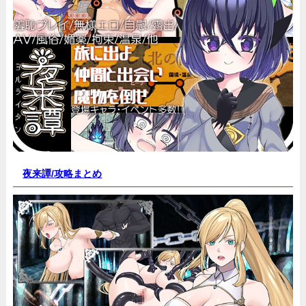
夜来譚/
攻略まとめ