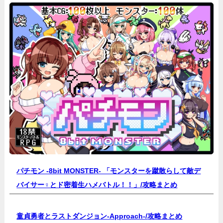
パチモン -8bit MONSTER- 「モンスターを蹴散らして敵デ
バイサー♀とド密着生ハメバトル！！」/
攻略まとめ
童貞勇者とラストダンジョン-Approach-/
攻略まとめ