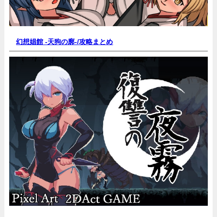
幻想娼館 -天狗の廓-/
攻略まとめ