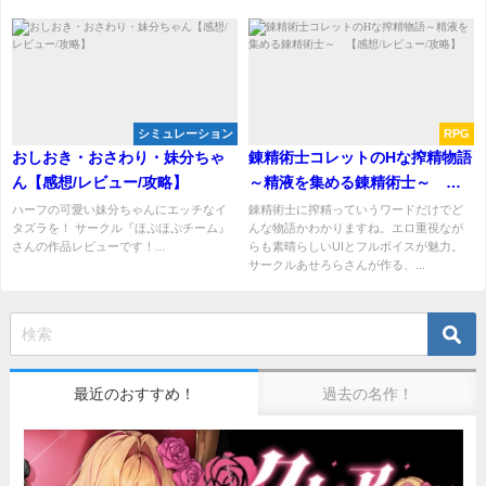
シミュレーション
RPG
おしおき・おさわり・妹分ちゃ
錬精術士コレットのHな搾精物語
ん【感想/レビュー/攻略】
～精液を集める錬精術士～
【感想/レビュー/攻略】
ハーフの可愛い妹分ちゃんにエッチなイ
錬精術士に搾精っていうワードだけでど
タズラを！ サークル『ほぷほぷチーム』
んな物語かわかりますね。エロ重視なが
さんの作品レビューです！...
らも素晴らしいUIとフルボイスが魅力。
サークルあせろらさんが作る、...
最近のおすすめ！
過去の名作！