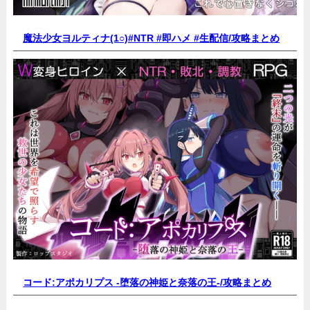
魔法少女ヨルティナ(1○)#NTR #即ハメ #生配信/
攻略まとめ
コード:アポカリプス -堕落の神姫と奈落の王-/
攻略まとめ