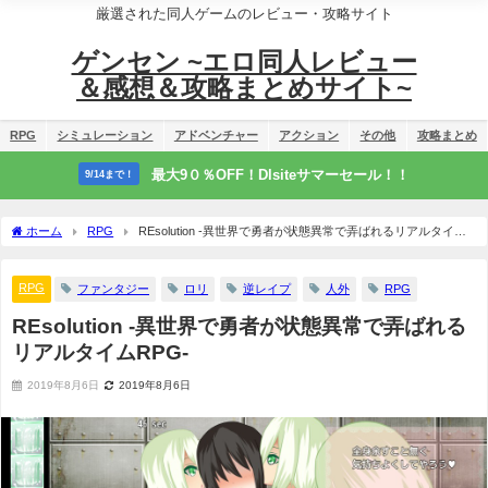
厳選された同人ゲームのレビュー・攻略サイト
ゲンセン ~エロ同人レビュー
＆感想＆攻略まとめサイト~
RPG
シミュレーション
アドベンチャー
アクション
その他
攻略まとめ
最大9０％OFF！Dlsiteサマーセール！！
9/14まで！
ホーム
RPG
REsolution -異世界で勇者が状態異常で弄ばれるリアルタイム
RPG-
RPG
ファンタジー
ロリ
逆レイプ
人外
RPG
REsolution -異世界で勇者が状態異常で弄ばれる
リアルタイムRPG-
2019年8月6日
2019年8月6日