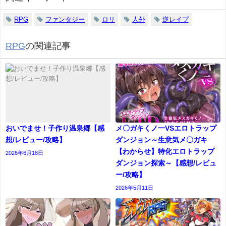
RPG
ファンタジー
ロリ
人外
逆レイプ
RPG
の関連記事
おいでませ！子作り温泉郷【感
メ〇ガキくノ一VSエロトラップ
想/レビュー/攻略】
ダンジョン～生意気メ〇ガキ
【わからせ】特化エロトラップ
2026年6月18日
ダンジョン探索～【感想/レビュ
ー/攻略】
2026年5月11日