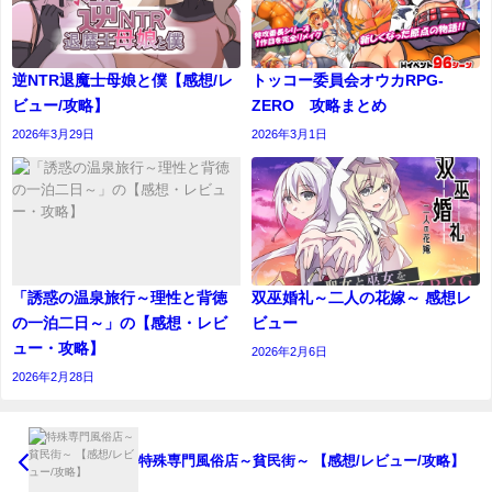
逆NTR退魔士母娘と僕【感想/レ
トッコー委員会オウカRPG-
ビュー/攻略】
ZERO 攻略まとめ
2026年3月29日
2026年3月1日
「誘惑の温泉旅行～理性と背徳
双巫婚礼～二人の花嫁～ 感想レ
の一泊二日～」の【感想・レビ
ビュー
ュー・攻略】
2026年2月6日
2026年2月28日
特殊専門風俗店～貧民街～ 【感想/レビュー/攻略】