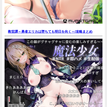
救世譚～勇者エリカは堕ちても明日を向く～/
攻略まとめ