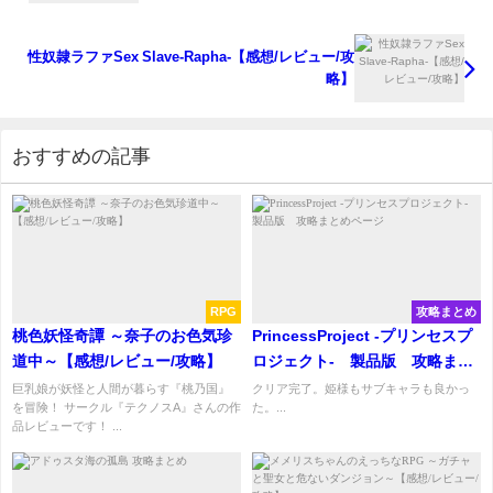
性奴隷ラファSex Slave-Rapha-【感想/レビュー/攻
略】
おすすめの記事
RPG
攻略まとめ
桃色妖怪奇譚 ～奈子のお色気珍
PrincessProject -プリンセスプ
道中～【感想/レビュー/攻略】
ロジェクト- 製品版 攻略まと
めページ
巨乳娘が妖怪と人間が暮らす『桃乃国』
クリア完了。姫様もサブキャラも良かっ
を冒険！ サークル『テクノスA』さんの作
た。...
品レビューです！ ...