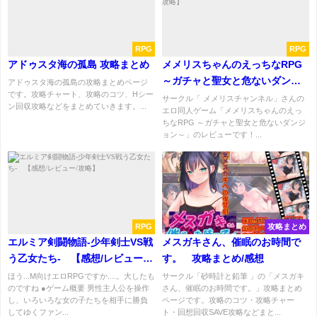
RPG
RPG
アドゥスタ海の孤島 攻略まとめ
メメリスちゃんのえっちなRPG
～ガチャと聖女と危ないダンジ
アドゥスタ海の孤島の攻略まとめページ
です。攻略チャート、攻略のコツ、Hシー
ョン～【感想/レビュー/攻略】
サークル「 メメリスチャンネル」さんの
ン回収攻略などをまとめていきます。...
エロ同人ゲーム「メメリスちゃんのえっ
ちなRPG ～ガチャと聖女と危ないダンジ
ョン～」のレビューです！...
RPG
攻略まとめ
エルミア剣闘物語-少年剣士VS戦
メスガキさん、催眠のお時間で
う乙女たち- 【感想/レビュー/
す。 攻略まとめ/感想
攻略】
ほう...M向けエロRPGですか....。大したも
サークル「砂時計と鉛筆 」の「メスガキ
のですね ●ゲーム概要 男性主人公を操作
さん、催眠のお時間です。」攻略まとめ
し、いろいろな女の子たちを相手に勝負
ページです。攻略のコツ・攻略チャー
してゆくファン...
ト・回想回収SAVE攻略などまと...