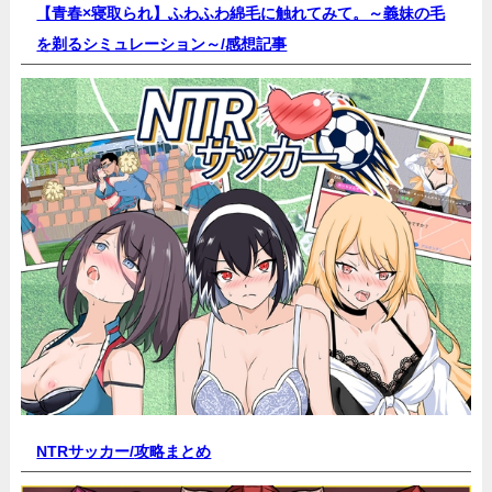
【青春×寝取られ】ふわふわ綿毛に触れてみて。～義妹の毛
を剃るシミュレーション～/
感想記事
NTRサッカー/
攻略まとめ