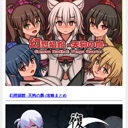
幻想娼館 -天狗の廓-/
攻略まとめ