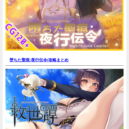
堕ちた聖痕:夜行伝令/
攻略まとめ