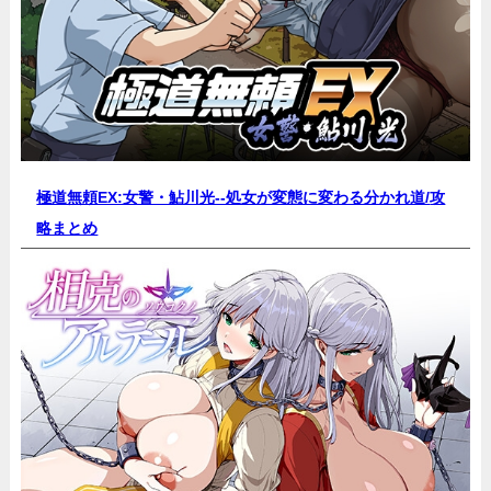
極道無頼EX:女警・鮎川光--処女が変態に変わる分かれ道/
攻
略まとめ