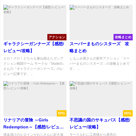
アクション
攻略まとめ
ギャラクシーガンナーズ【感想/
スーパーまものシスターズ 攻
レビュー/攻略】
略まとめ
エロ！グロ！どちらも兼ね揃えたガンア
しもふみ屋さんの新作アクション「スー
クション格闘ゲーム サークル『StudioS』
パーまものシスターズ」の攻略まとめで
さんの『ギャラクシーガンナーズ』のレ
す。 ...
ビュー記事です。...
RPG
RPG
リナリアの冒険 ～Girls
不思議の国のサキュバス【感想/
Redemption～【感想/レビュー/
レビュー/攻略】
攻略】
借金漬けのヒロインがおじさんに好き放
サークルむに工房様から発売の