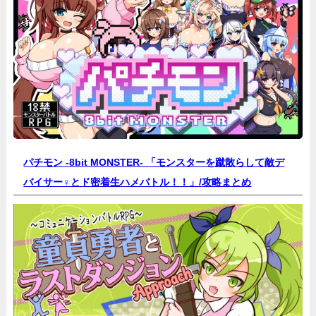
パチモン -8bit MONSTER- 「モンスターを蹴散らして敵デ
バイサー♀とド密着生ハメバトル！！」/
攻略まとめ