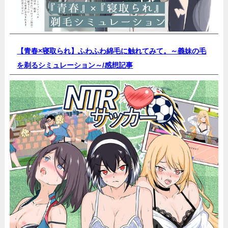
【青春×寝取られ】ふわふわ綿毛に触れてみて。～義妹の毛
を剃るシミュレーション～/
感想記事