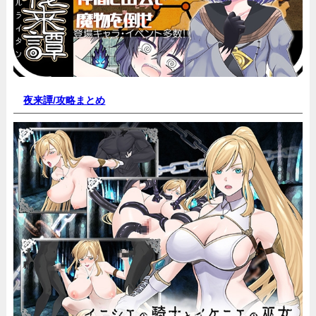
夜来譚/
攻略まとめ