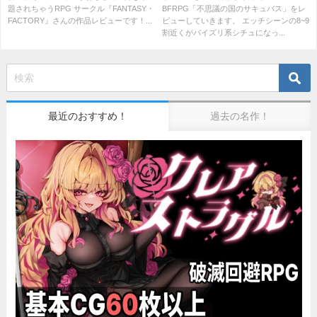
題されちゃうRPG サークル『FANTASY・
BFRPG「不思議の国のサキュバス」をレ
FACTORY』さんの作品レビューです！...
ビューしていきます。 エッチシーンの8~9
割近くがパイズリ系シチュになっ...
最近のおすすめ！
過去の名作！