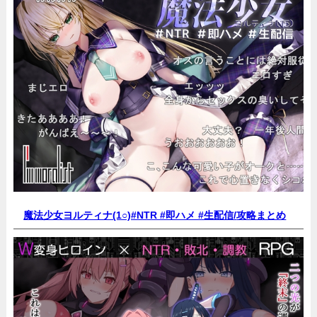
魔法少女ヨルティナ(1○)#NTR #即ハメ #生配信/
攻略まとめ