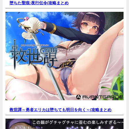
堕ちた聖痕:夜行伝令/
攻略まとめ
救世譚～勇者エリカは堕ちても明日を向く～/
攻略まとめ