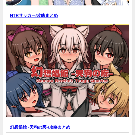
NTRサッカー/
攻略まとめ
幻想娼館 -天狗の廓-/
攻略まとめ