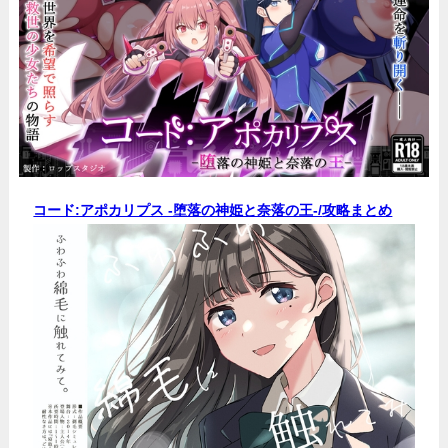
コード:アポカリプス -堕落の神姫と奈落の王-/
攻略まとめ