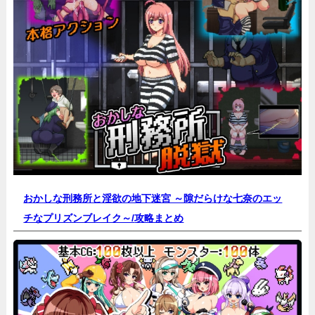
おかしな刑務所と淫欲の地下迷宮 ～隙だらけな七奈のエッ
チなプリズンブレイク～/
攻略まとめ