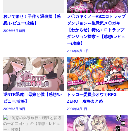
おいでませ！子作り温泉郷【感
メ〇ガキくノ一VSエロトラップ
想/レビュー/攻略】
ダンジョン～生意気メ〇ガキ
【わからせ】特化エロトラップ
2026年6月18日
ダンジョン探索～【感想/レビュ
ー/攻略】
2026年5月11日
逆NTR退魔士母娘と僕【感想/レ
トッコー委員会オウカRPG-
ビュー/攻略】
ZERO 攻略まとめ
2026年3月29日
2026年3月1日