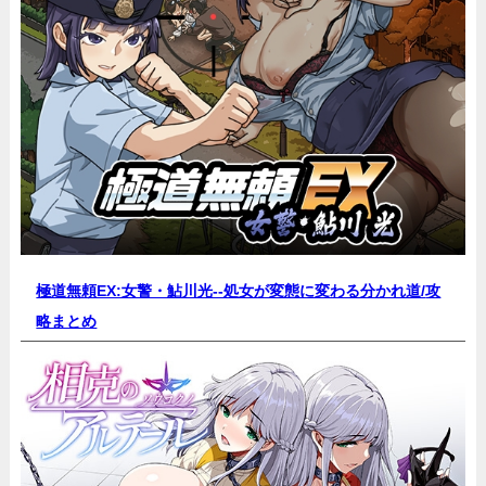
極道無頼EX:女警・鮎川光--処女が変態に変わる分かれ道/
攻
略まとめ