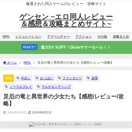
厳選された同人ゲームのレビュー・攻略サイト
ゲンセン ~エロ同人レビュー
＆感想＆攻略まとめサイト~
RPG
シミュレーション
アドベンチャー
アクション
その他
攻略まとめ
最大9０％OFF！Dlsiteサマーセール！！
9/14まで！
ホーム
RPG
災厄の竜と異世界の少女たち【感想/レビュー/攻略】
RPG
中出し
おっぱい
ファンタジー
凌辱
ノーマルプレイ
マルチエンディング
災厄の竜と異世界の少女たち【感想/レビュー/攻
略】
2019年9月2日
2019年9月2日