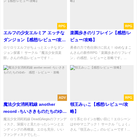
RPG
RPG
エルフの少女エルミア エッチな
楽園歩きのリフレイン【感想/レ
ダンジョン【感想/レビュー/攻
ビュー/攻略】
略】
ロリロリエルフがちょっとエッチなダン
勇者の力で色仕掛けに抗え！ ゆめなまこ
ジョン探索！ サークル『魔法少女倶楽
んさんの新作RPG「楽園歩きのリフレイ
部』さんの作品レビューです！...
ン」の感想、レビューと攻略です。...
ADV
RPG
魔法少女消耗戦線 another
領王みぃこ【感想/レビュー/攻
record -ちいさきものたちのゆ
略】
め- 感想・レビュー・攻略
魔法少女消耗戦線 DeadΩAegisのファンデ
ロリ系ヒロインが酷い目に！エロシーン
ィスク。深掘りと見たかったシーンとエ
はややマニアック！ サークル『しょく』
ンディングの再構築。エロも充分。いい
さん『領王みぃこ』のレビューです！...
ファンディスクでした...