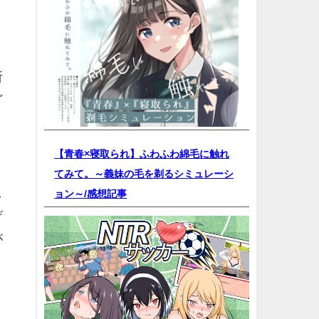
所
ど
【青春×寝取られ】ふわふわ綿毛に触れ
てみて。～義妹の毛を剃るシミュレーシ
し
ョン～/
感想記事
げ
が