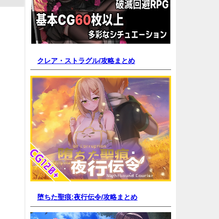
クレア・ストラグル/
攻略まとめ
堕ちた聖痕:夜行伝令/
攻略まとめ