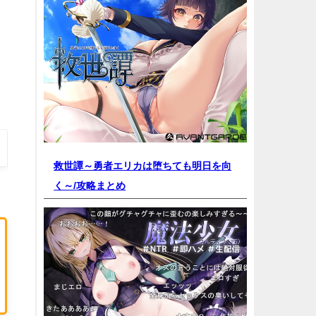
救世譚～勇者エリカは堕ちても明日を向
く～/
攻略まとめ