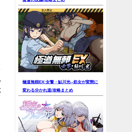
ま
イ
い
極道無頼EX:女警・鮎川光--処女が変態に
く
変わる分かれ道/
攻略まとめ