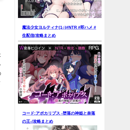
魔法少女ヨルティナ(1○)#NTR #即ハメ #
生配信/
攻略まとめ
は
っ
の
タ
コード:アポカリプス -堕落の神姫と奈落
の王-/
攻略まとめ