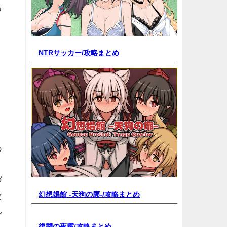
中
ま
NTRサッカー/
攻略まとめ
あ
、
づ
幻想娼館 -天狗の廓-/
攻略まとめ
攻
ル
復讐の夜霧/
攻略まとめ