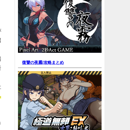
が
召
場
復讐の夜霧/
攻略まとめ
所
吐
ら
ジ