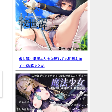
救世譚～勇者エリカは堕ちても明日を向
く～/
攻略まとめ