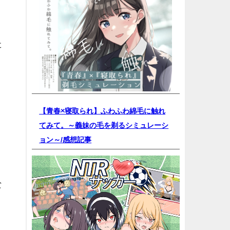
た
【青春×寝取られ】ふわふわ綿毛に触れ
てみて。～義妹の毛を剃るシミュレーシ
ョン～/
感想記事
な