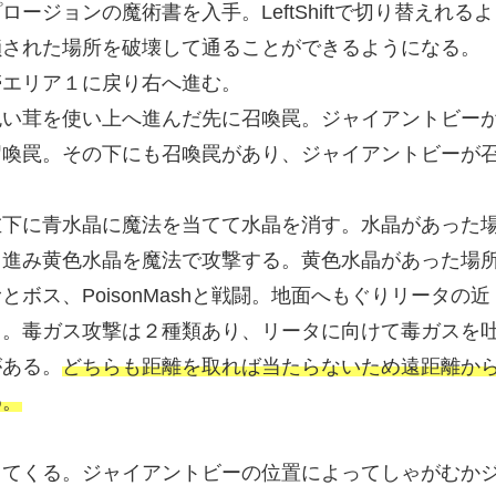
ジョンの魔術書を入手。LeftShiftで切り替えれるよ
鎖された場所を破壊して通ることができるようになる。
帯エリア１に戻り右へ進む。
色い茸を使い上へ進んだ先に召喚罠。ジャイアントビー
召喚罠。その下にも召喚罠があり、ジャイアントビーが
左下に青水晶に魔法を当てて水晶を消す。水晶があった
と進み黄色水晶を魔法で攻撃する。黄色水晶があった場
ボス、PoisonMashと戦闘。地面へもぐりリータの近
る。毒ガス攻撃は２種類あり、リータに向けて毒ガスを
がある。
どちらも距離を取れば当たらないため遠距離か
め。
してくる。ジャイアントビーの位置によってしゃがむか