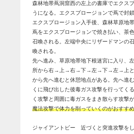
森林地帯蔦洞窟西の左上の書庫でエクスプロー
うになる。エクスプロージョンで蔦で封
エクスプロージョン入手後、森林草原地
蔦をエクスプロージョンで焼き払い、茶
召喚される。左端中央にリザードマンの
喚される。
先へ進み、草原地帯地下根迷宮に入り、
所から右→上→右→下→左→下→左→上
から先へ進むと休憩地点がある。先へ進むと
くに飛び出した後毒ガス攻撃を行ってく
く攻撃と周囲に毒ガスをまき散らす攻撃
魔法攻撃で体力を削っていくのがおすす
ジャイアントビー 近づくと突進攻撃を