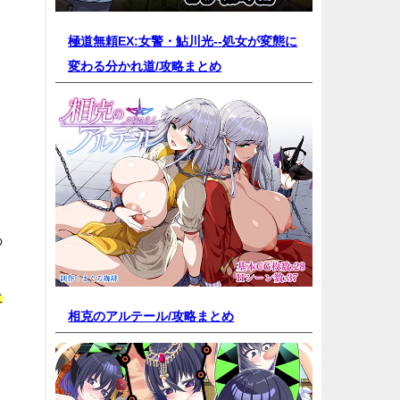
極道無頼EX:女警・鮎川光--処女が変態に
さ
変わる分かれ道/
攻略まとめ
あ
た
相克のアルテール/
攻略まとめ