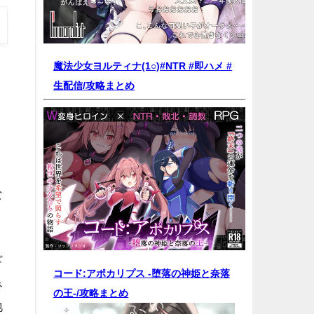
魔法少女ヨルティナ(1○)#NTR #即ハメ #
生配信/
攻略まとめ
な
ギ
コード:アポカリプス -堕落の神姫と奈落
み
の王-/
攻略まとめ
地