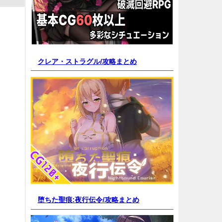
クレア・ストラグル/
攻略まとめ
堕ちた聖痕:夜行伝令/
攻略まとめ