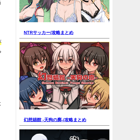
当
NTRサッカー/
攻略まとめ
が
や
は
幻想娼館 -天狗の廓-/
攻略まとめ