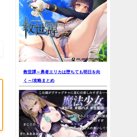
救世譚～勇者エリカは堕ちても明日を向
く～/
攻略まとめ