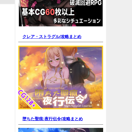
、
クレア・ストラグル/
攻略まとめ
堕ちた聖痕:夜行伝令/
攻略まとめ