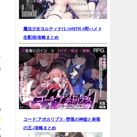
魔法少女ヨルティナ(1○)#NTR #即ハメ #
生配信/
攻略まとめ
て
出
あ
イ
コード:アポカリプス -堕落の神姫と奈落
も
の王-/
攻略まとめ