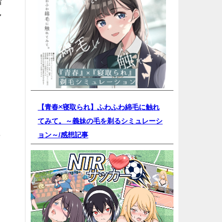
増
マ
【青春×寝取られ】ふわふわ綿毛に触れ
てみて。～義妹の毛を剃るシミュレーシ
e
ョン～/
感想記事