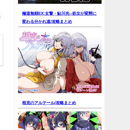
極道無頼EX:女警・鮎川光--処女が変態に
に
変わる分かれ道/
攻略まとめ
相克のアルテール/
攻略まとめ