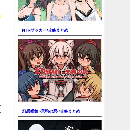
よ
う
ス
NTRサッカー/
攻略まとめ
イ
た
幻想娼館 -天狗の廓-/
攻略まとめ
ー