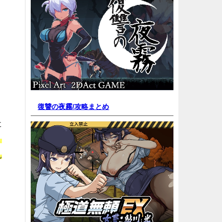
復讐の夜霧/
攻略まとめ
た
よ
見