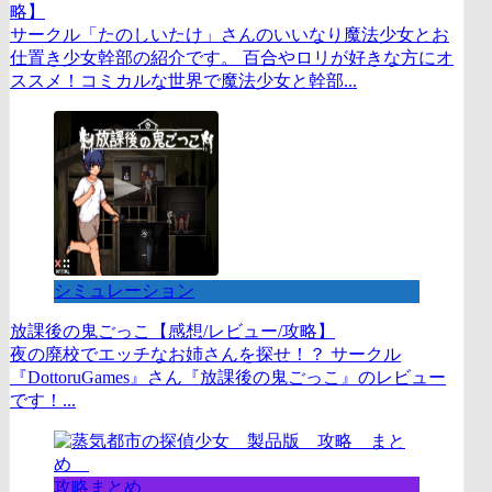
略】
サークル「たのしいたけ」さんのいいなり魔法少女とお
仕置き少女幹部の紹介です。 百合やロリが好きな方にオ
ススメ！コミカルな世界で魔法少女と幹部...
シミュレーション
放課後の鬼ごっこ【感想/レビュー/攻略】
夜の廃校でエッチなお姉さんを探せ！？ サークル
『DottoruGames』さん『放課後の鬼ごっこ』のレビュー
です！...
攻略まとめ