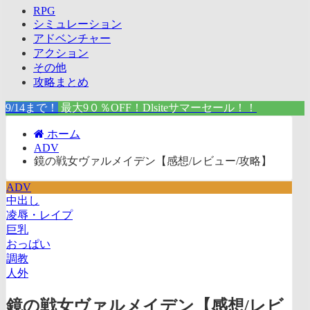
RPG
シミュレーション
アドベンチャー
アクション
その他
攻略まとめ
9/14まで！
最大9０％OFF！Dlsiteサマーセール！！
ホーム
ADV
鏡の戦女ヴァルメイデン【感想/レビュー/攻略】
ADV
中出し
凌辱・レイプ
巨乳
おっぱい
調教
人外
鏡の戦女ヴァルメイデン【感想/レビ