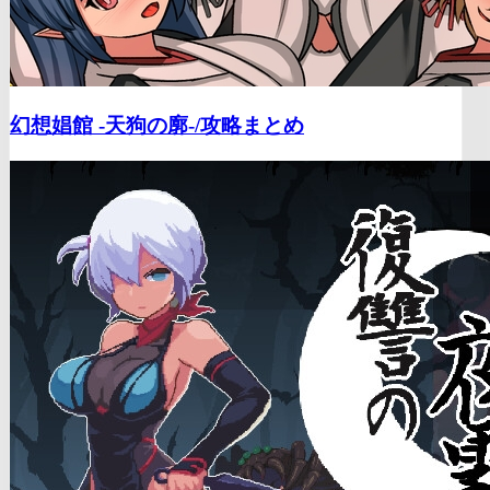
幻想娼館 -天狗の廓-/
攻略まとめ