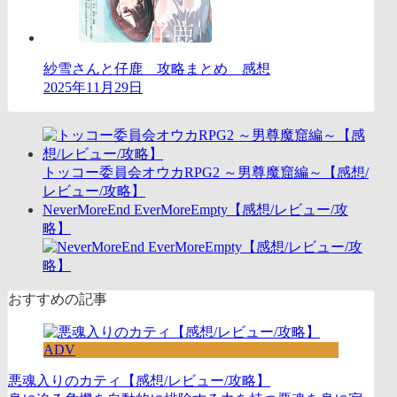
紗雪さんと仔鹿 攻略まとめ 感想
2025年11月29日
トッコー委員会オウカRPG2 ～男尊魔窟編～【感想/
レビュー/攻略】
NeverMoreEnd EverMoreEmpty【感想/レビュー/攻
略】
おすすめの記事
ADV
悪魂入りのカティ【感想/レビュー/攻略】