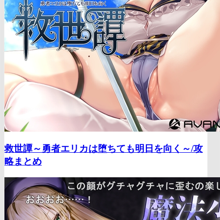
救世譚～勇者エリカは堕ちても明日を向く～/
攻
略まとめ