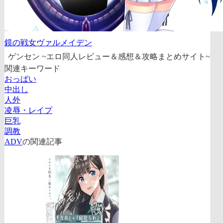
鏡の戦女ヴァルメイデン
ゲンセン ~エロ同人レビュー＆感想＆攻略まとめサイト~
関連キーワード
おっぱい
中出し
人外
凌辱・レイプ
巨乳
調教
ADV
の関連記事