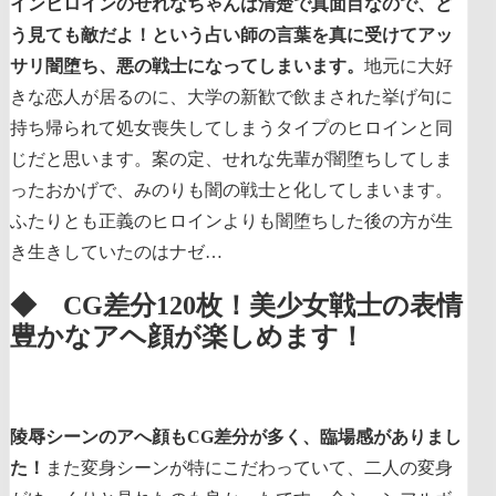
インヒロインのせれなちゃんは清楚で真面目なので、ど
う見ても敵だよ！という占い師の言葉を真に受けてアッ
サリ闇堕ち、悪の戦士になってしまいます。
地元に大好
きな恋人が居るのに、大学の新歓で飲まされた挙げ句に
持ち帰られて処女喪失してしまうタイプのヒロインと同
じだと思います。案の定、せれな先輩が闇堕ちしてしま
ったおかげで、みのりも闇の戦士と化してしまいます。
ふたりとも正義のヒロインよりも闇堕ちした後の方が生
き生きしていたのはナゼ…
◆ CG差分120枚！美少女戦士の表情
豊かなアヘ顔が楽しめます！
陵辱シーンのアへ顔もCG差分が多く、臨場感がありまし
た！
また変身シーンが特にこだわっていて、二人の変身