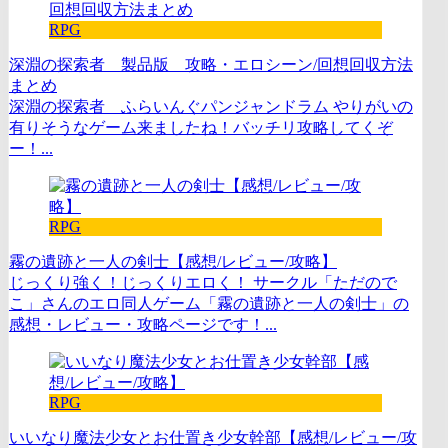
RPG
深淵の探索者 製品版 攻略・エロシーン/回想回収方法
まとめ
深淵の探索者 ふらいんぐパンジャンドラム やりがいの
有りそうなゲーム来ましたね！バッチリ攻略してくぞ
ー！...
RPG
霧の遺跡と一人の剣士【感想/レビュー/攻略】
じっくり強く！じっくりエロく！ サークル「ただので
こ」さんのエロ同人ゲーム「霧の遺跡と一人の剣士」の
感想・レビュー・攻略ページです！...
RPG
いいなり魔法少女とお仕置き少女幹部【感想/レビュー/攻