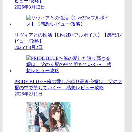
ビュー/攻略】
2026年3月12日
リヴィアとの性活【Live2D×フルボイス】【感想/レ
ビュー/攻略】
2026年3月2日
PRIDE BLUE〜俺の愛した誇り高き令嬢は、父の支
配の中で堕ちていく〜 感想レビュー攻略
2026年2月1日