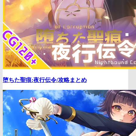
堕ちた聖痕:夜行伝令/
攻略まとめ