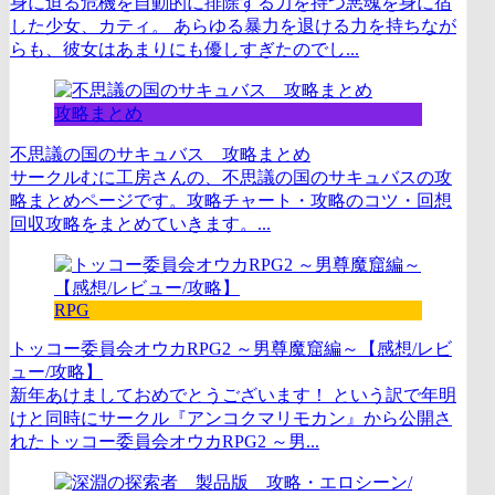
身に迫る危機を自動的に排除する力を持つ悪魂を身に宿
した少女、カティ。 あらゆる暴力を退ける力を持ちなが
らも、彼女はあまりにも優しすぎたのでし...
攻略まとめ
不思議の国のサキュバス 攻略まとめ
サークルむに工房さんの、不思議の国のサキュバスの攻
略まとめページです。攻略チャート・攻略のコツ・回想
回収攻略をまとめていきます。...
RPG
トッコー委員会オウカRPG2 ～男尊魔窟編～【感想/レビ
ュー/攻略】
新年あけましておめでとうございます！ という訳で年明
けと同時にサークル『アンコクマリモカン』から公開さ
れたトッコー委員会オウカRPG2 ～男...