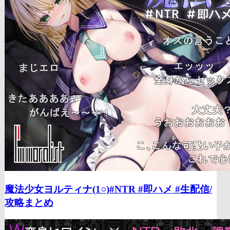
魔法少女ヨルティナ(1○)#NTR #即ハメ #生配信/
攻略まとめ