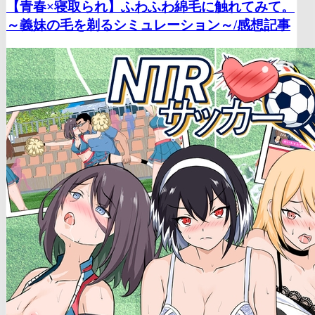
【青春×寝取られ】ふわふわ綿毛に触れてみて。
～義妹の毛を剃るシミュレーション～/
感想記事