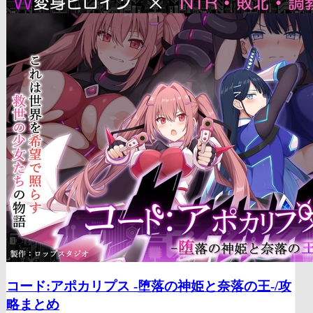
コード:アポカリプス -堕落の神姫と奈落の王-/
攻
略まとめ