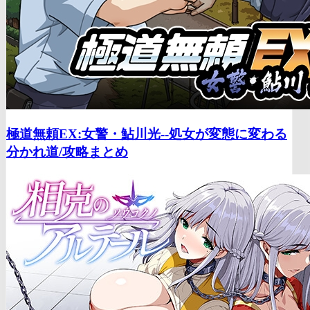
極道無頼EX:女警・鮎川光--処女が変態に変わる
分かれ道/
攻略まとめ