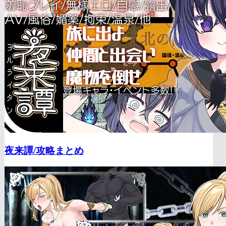
夜来譚/
攻略まとめ