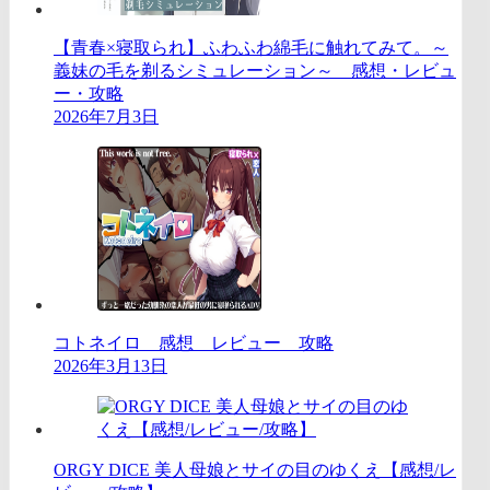
【青春×寝取られ】ふわふわ綿毛に触れてみて。～
義妹の毛を剃るシミュレーション～ 感想・レビュ
ー・攻略
2026年7月3日
コトネイロ 感想 レビュー 攻略
2026年3月13日
ORGY DICE 美人母娘とサイの目のゆくえ【感想/レ