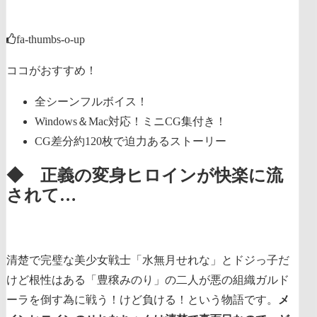
fa-thumbs-o-up
ココがおすすめ！
全シーンフルボイス！
Windows＆Mac対応！ミニCG集付き！
CG差分約120枚で迫力あるストーリー
◆ 正義の変身ヒロインが快楽に流
されて…
清楚で完璧な美少女戦士「
水無月せれな」とドジっ子だ
けど根性はある「豊穣みのり」の二人が悪の組織ガルド
ーラを倒す為に戦う！けど負ける！という物語です。
メ