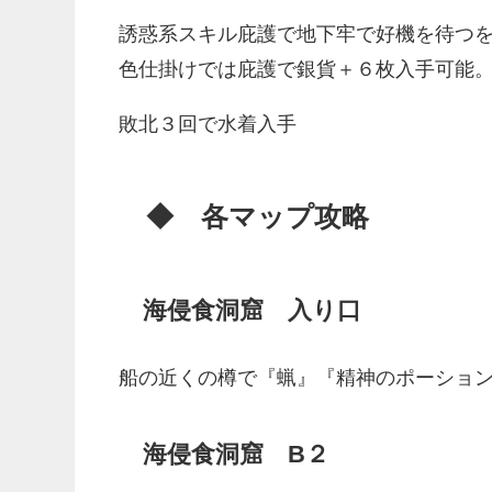
誘惑系スキル庇護で地下牢で好機を待つ
色仕掛けでは庇護で銀貨＋６枚入手可能
敗北３回で水着入手
◆ 各マップ攻略
海侵食洞窟 入り口
船の近くの樽で『蝋』『精神のポーショ
海侵食洞窟 B２