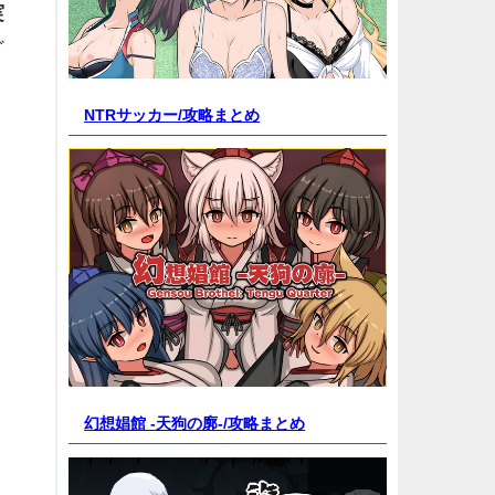
実
ど
NTRサッカー/
攻略まとめ
、
幻想娼館 -天狗の廓-/
攻略まとめ