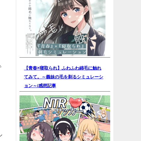
で
【青春×寝取られ】ふわふわ綿毛に触れ
てみて。～義妹の毛を剃るシミュレーシ
ョン～/
感想記事
ル