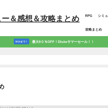
RPG
シミュ
ュー＆感想＆攻略まとめ
攻略まとめ
最大9０％OFF！Dlsiteサマーセール！！
9/14まで！
め