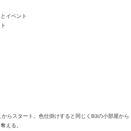
るとイベント
ント
。
こからスタート。色仕掛けすると同じくB3の小部屋から
を奪える。