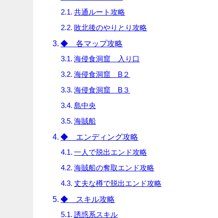
共通ルート攻略
敗北後のやりとり攻略
◆ 各マップ攻略
海侵食洞窟 入り口
海侵食洞窟 B２
海侵食洞窟 B３
島中央
海賊船
◆ エンディング攻略
一人で脱出エンド攻略
海賊船の奪取エンド攻略
丈夫な樽で脱出エンド攻略
◆ スキル攻略
誘惑系スキル