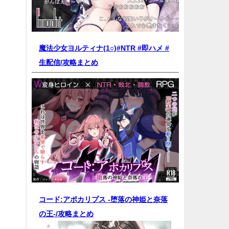
魔法少女ヨルティナ(1○)#NTR #即ハメ #
生配信/
攻略まとめ
コード:アポカリプス -堕落の神姫と奈落
の王-/
攻略まとめ