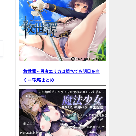
救世譚～勇者エリカは堕ちても明日を向
く～/
攻略まとめ