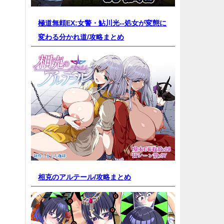
極道無頼EX:女警・鮎川光--処女が変態に
変わる分かれ道/
攻略まとめ
相克のアルテール/
攻略まとめ