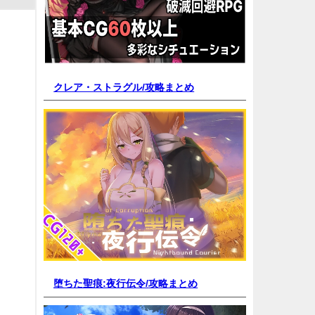
クレア・ストラグル/
攻略まとめ
堕ちた聖痕:夜行伝令/
攻略まとめ