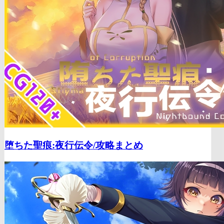
堕ちた聖痕:夜行伝令/
攻略まとめ