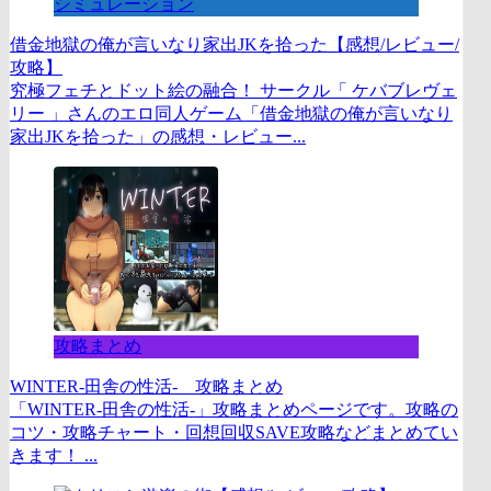
シミュレーション
借金地獄の俺が言いなり家出JKを拾った【感想/レビュー/
攻略】
究極フェチとドット絵の融合！ サークル「 ケバブレヴェ
リー 」さんのエロ同人ゲーム「借金地獄の俺が言いなり
家出JKを拾った」の感想・レビュー...
攻略まとめ
WINTER-田舎の性活- 攻略まとめ
「WINTER-田舎の性活-」攻略まとめページです。攻略の
コツ・攻略チャート・回想回収SAVE攻略などまとめてい
きます！ ...