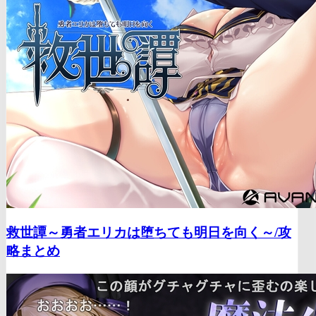
救世譚～勇者エリカは堕ちても明日を向く～/
攻
略まとめ