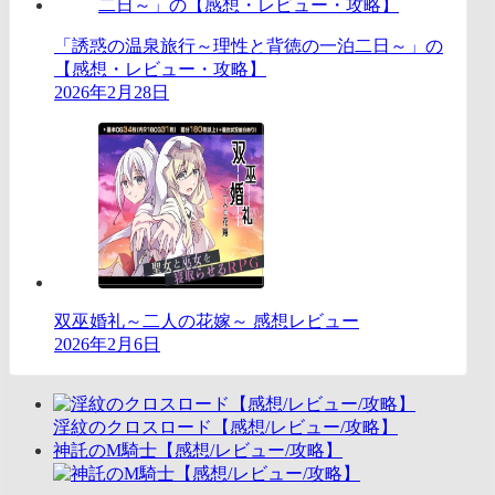
「誘惑の温泉旅行～理性と背徳の一泊二日～」の
【感想・レビュー・攻略】
2026年2月28日
双巫婚礼～二人の花嫁～ 感想レビュー
2026年2月6日
淫紋のクロスロード【感想/レビュー/攻略】
神託のM騎士【感想/レビュー/攻略】