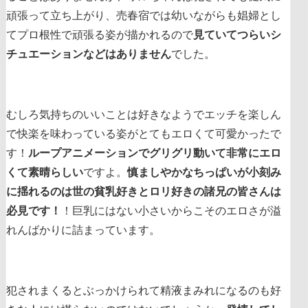
頑張って立ち上がり、売春宿では幼いながらも娼婦とし
てプロ根性で頑張る姿が描かれるので
見ていてつらいシ
チュエーションなどはありません
でした。
むしろ気持ちのいいことは好きなようでエッチを楽しん
で快楽を味わっている姿がとてもエロくて可愛かったで
す！
ループアニメーションでグリグリ動いて非常にエロ
くて素晴らしい
ですよ。
慎ましやかなちっぱいが小刻み
に揺れるのは世の貧乳好きとロリ好きの諸兄の皆さんは
必見です！
！巨乳にはない小さいからこそのエロさが溢
れんばかりに詰まっています。
犯されまくるとぶっかけられて精液まみれになるのも好