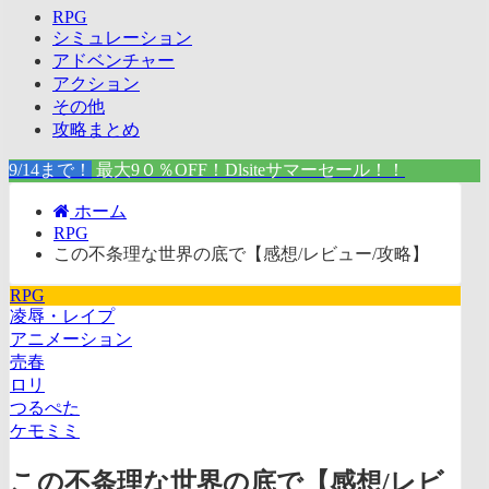
RPG
シミュレーション
アドベンチャー
アクション
その他
攻略まとめ
9/14まで！
最大9０％OFF！Dlsiteサマーセール！！
ホーム
RPG
この不条理な世界の底で【感想/レビュー/攻略】
RPG
凌辱・レイプ
アニメーション
売春
ロリ
つるぺた
ケモミミ
この不条理な世界の底で【感想/レビ