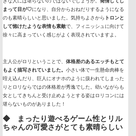
きな人には堪らないのではないでしょうか。
発情してし
まって目が♡
になり、自分からおねだりするようになる
のも素晴らしいと思いました。気持ちよさから
トロンと
して惚けたような表情も素敵
で、フィニッシュに向けて
徐々に高まっていく感じがよく表現されていますよ。
主人公がロリということで、
体格差のあるエッチもとて
もよく描写されていました。
小さい体で一生懸命肉棒を
咥え込んだり、巨人にオナホのように扱われてしまった
りとロリならではの体格差が秀逸でした。幼いながらも
女としてきちんと受け止めようとする姿はロリコンには
堪らないものがありました！
◆ まったり遊べるゲーム性とリル
ちゃんの可愛さがとても素晴らしい