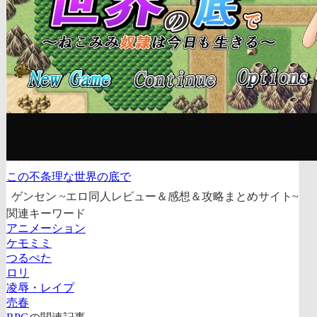
この不条理な世界の底で
ゲンセン ~エロ同人レビュー＆感想＆攻略まとめサイト~
関連キーワード
アニメーション
ケモミミ
つるぺた
ロリ
凌辱・レイプ
売春