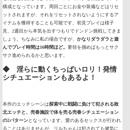
構成となっています。周回ごとにお金や装備などはリセ
ットされますが、それをリセットされないようにするア
イテムを獲得することも可能です。初見プレイは様子
見、2週目から本気を出すつもりでドンドン挑戦してきま
しょう。ちなみに私の場合ですが、
かなりダラダラと遊
んでプレイ時間は16時間ほど。
要領を掴めばもっとサク
サク進められるかと思います。
◆ 淫らに動くちっぱいロリ！発情
シチュエーションもあるよ！
本作のエッチシーンは
探索中に戦闘に負けて犯される敗
北エッチと、売春施設で体を売る売春シチュエーション
の2パターン
となっています。愛のあるセックスが行われ
ることはありませんが、リルちゃんは犯されても健気に