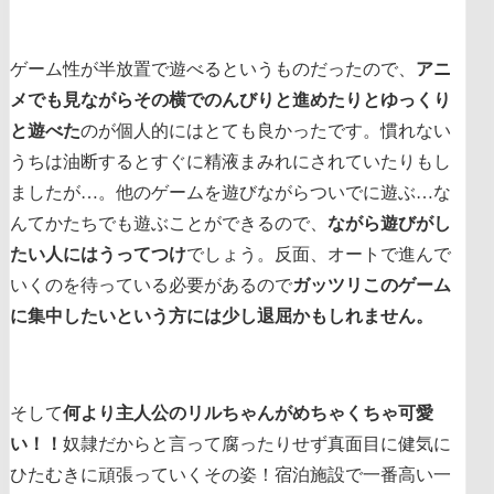
ゲーム性が半放置で遊べるというものだったので、
アニ
メでも見ながらその横でのんびりと進めたりとゆっくり
と遊べた
のが個人的にはとても良かったです。慣れない
うちは油断するとすぐに精液まみれにされていたりもし
ましたが…。他のゲームを遊びながらついでに遊ぶ…な
んてかたちでも遊ぶことができるので、
ながら遊びがし
たい人にはうってつけ
でしょう。反面、オートで進んで
いくのを待っている必要があるので
ガッツリこのゲーム
に集中したいという方には少し退屈かもしれません。
そして
何より主人公のリルちゃんがめちゃくちゃ可愛
い！！
奴隷だからと言って腐ったりせず真面目に健気に
ひたむきに頑張っていくその姿！宿泊施設で一番高い一