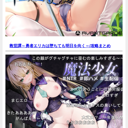
救世譚～勇者エリカは堕ちても明日を向く～/
攻略まとめ