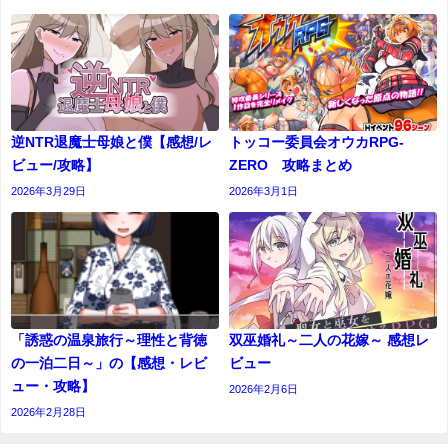
逆NTR退魔士母娘と僕【感想/レ
トッコー委員会オウカRPG-
ビュー/攻略】
ZERO 攻略まとめ
2026年3月29日
2026年3月1日
「誘惑の温泉旅行～理性と背徳
双巫婚礼～二人の花嫁～ 感想レ
の一泊二日～」の【感想・レビ
ビュー
ュー・攻略】
2026年2月6日
2026年2月28日