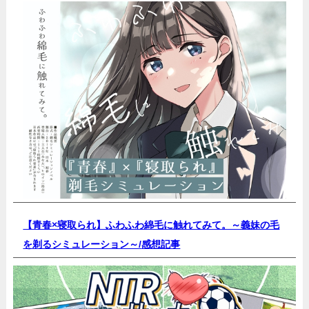
【青春×寝取られ】ふわふわ綿毛に触れてみて。～義妹の毛
を剃るシミュレーション～/
感想記事