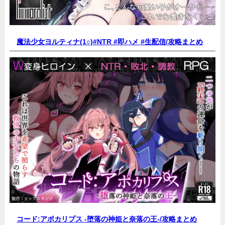
魔法少女ヨルティナ(1○)#NTR #即ハメ #生配信/
攻略まとめ
コード:アポカリプス -堕落の神姫と奈落の王-/
攻略まとめ