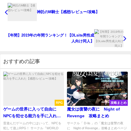
神託のM騎士【感想/レビュー/攻略】
【年間】2019年の年間ランキング！【DLsite男性成
人向け同人】
おすすめの記事
RPG
攻略まとめ
ゲームの世界に入って自由に
魔女は復讐の夜に Night of
NPCを犯せる能力を手に入れた
Revenge 攻略まとめ
【感想/レビュー/攻略】
昔遊んだゲームの中にはいって、NPCを
サークル「 D-lis 」の「魔女は復讐の夜
犯して遊ぶRPG！ サークル『WORLD
に Night of Revenge」攻略まとめページ