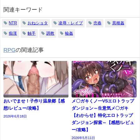
関連キーワード
NTR
おねショタ
凌辱・レイプ
売春
異種姦
痴漢
触手
調教
輪姦
RPG
の関連記事
おいでませ！子作り温泉郷【感
メ〇ガキくノ一VSエロトラップ
想/レビュー/攻略】
ダンジョン～生意気メ〇ガキ
【わからせ】特化エロトラップ
2026年6月18日
ダンジョン探索～【感想/レビュ
ー/攻略】
2026年5月11日