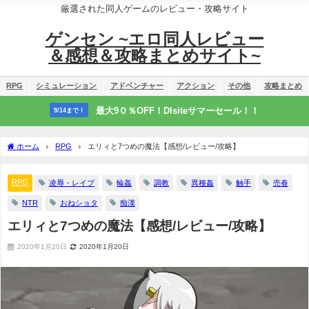
厳選された同人ゲームのレビュー・攻略サイト
ゲンセン ~エロ同人レビュー
＆感想＆攻略まとめサイト~
RPG
シミュレーション
アドベンチャー
アクション
その他
攻略まとめ
最大9０％OFF！Dlsiteサマーセール！！
9/14まで！
ホーム
RPG
エリィと7つめの魔法【感想/レビュー/攻略】
RPG
凌辱・レイプ
輪姦
調教
異種姦
触手
売春
NTR
おねショタ
痴漢
エリィと7つめの魔法【感想/レビュー/攻略】
2020年1月20日
2020年1月20日