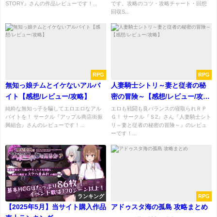
STORY』さんの作品レビューです！...
です。攻略のコツ・攻略チャート・回想
回収S...
RPG
RPG
無知っ娘チムとイケないアルバ
人妻騎士シトリ～妻と従者の秘
イト【感想/レビュー/攻略】
密の冒険～【感想/レビュー/攻
略】
純粋な無知っ子を騙してエロエロなアル
エロも戦闘も良バランスの寝取られＲＰ
バイトを！ サークル『アップル商店街振
Ｇ！ サークル『Ｓ2』さん『人妻騎士シト
興組合』さんのレビューです！...
リ～妻と従者の秘密の冒険～』のレビュ
ーです！...
ランキング
RPG
【2025年5月】当サイト購入作品
アドゥスタ海の孤島 攻略まとめ