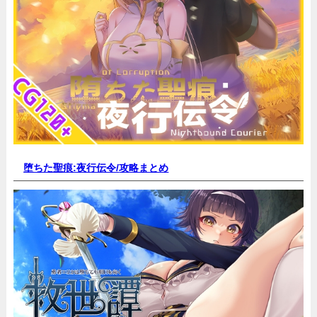
堕ちた聖痕:夜行伝令/
攻略まとめ