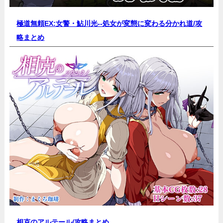
極道無頼EX:女警・鮎川光--処女が変態に変わる分かれ道/
攻
略まとめ
相克のアルテール/
攻略まとめ