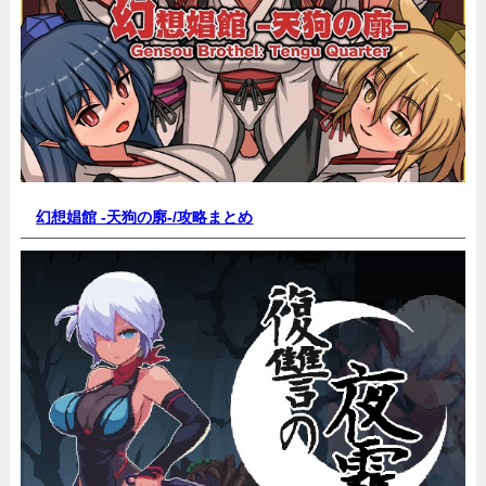
幻想娼館 -天狗の廓-/
攻略まとめ