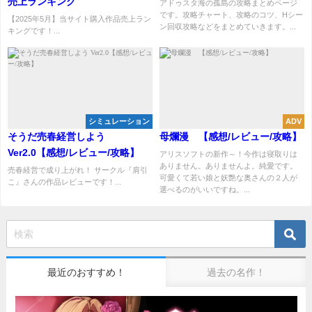
売上ランキング
アドゥスタ海の孤島の攻略まとめページ
です。攻略チャート、攻略のコツ、Hシー
【2025年5月】当サイト購入作品売上ラン
ン回収攻略などをまとめていきます。...
キングです！...
シミュレーション
ADV
そうだ売春経営しよう
母爛漫 【感想/レビュー/攻略】
Ver2.0【感想/レビュー/攻略】
アリスソフトの新作～！今作は寝取りは
ありません。ありませんよ。純愛です。
売春経営で成り上がれ！ サークル『肩引
可愛くて若い娘と妖艶な奥さんの２人が
こ』さんの作品レビューです！...
選べるのがいいですね。...
最近のおすすめ！
過去の名作！