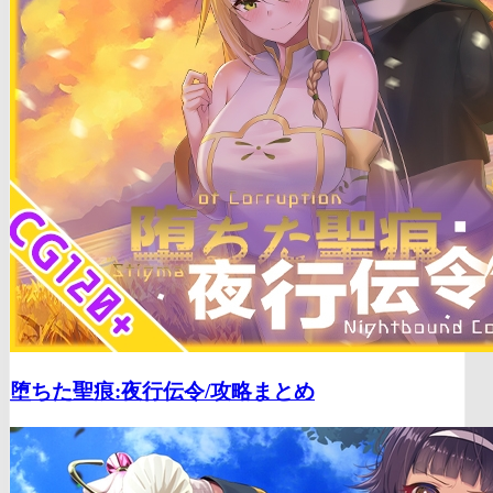
堕ちた聖痕:夜行伝令/
攻略まとめ