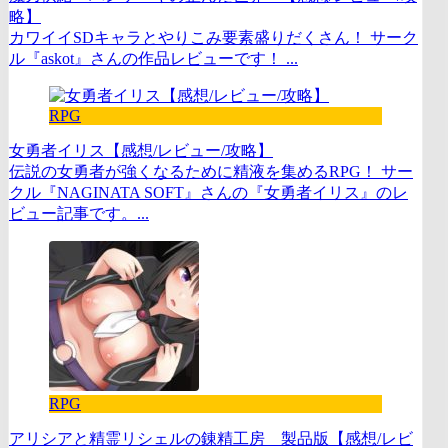
略】
カワイイSDキャラとやりこみ要素盛りだくさん！ サーク
ル『askot』さんの作品レビューです！ ...
RPG
女勇者イリス【感想/レビュー/攻略】
伝説の女勇者が強くなるために精液を集めるRPG！ サー
クル『NAGINATA SOFT』さんの『女勇者イリス』のレ
ビュー記事です。...
RPG
アリシアと精霊リシェルの錬精工房 製品版【感想/レビ