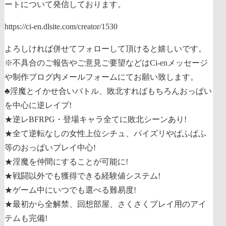
ートについて発信しております。
https://ci-en.dlsite.com/creator/1530
よろしければ併せてフォローして頂けると嬉しいです。
※不具合のご報告やご意見ご要望などはCi-enメッセージ
や制作ブログ内メールフォームにてお願い致します。
♣淫魔とイかせ合いバトル、敗北すればもちろんおっぱい
を中心に逆レイプ!
★逆レBFRPG・登場キャラ全てに敗北シーンあり!
★全て逆転なしの女性上位シチュ、パイズリやぱふぱふ
等のおっぱいプレイ中心!
★淫魔を仲間にすることが可能に!
★戦闘以外でも獲得できる経験値システム!
★ゲーム中にいつでも選べる難易度!
★最初から全解禁、回想部屋、さくさくプレイ用のアイ
テムも完備!