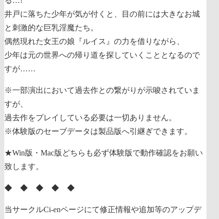
る…!
井戸に落ちた少年が気が付くと、目の前には大きなお城
と刺激的な巨乳淫魔たち。
偶然現れた女王の娘『ルイス』の力を借りながら、
少年は元の世界への帰り道を探していくこととなるので
すが……
※一部演出において過去作との繋がりが示唆されていま
すが、
過去作をプレイしている必要は一切ありません。
※体験版のセーブデータは製品版へ引継ぎできます。
★Win版・Mac版どちらも必ず体験版で動作確認をお願い
致します。
◆ ◆ ◆ ◆ ◆
当サークルCi-enページにて修正情報や追加等のアップデ