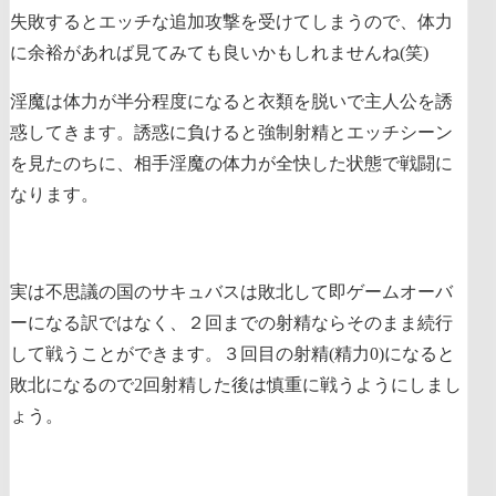
失敗するとエッチな追加攻撃を受けてしまうので、体力
に余裕があれば見てみても良いかもしれませんね(笑)
淫魔は体力が半分程度になると衣類を脱いで主人公を誘
惑してきます
。誘惑に負けると強制射精とエッチシーン
を見たのちに、相手淫魔の体力が全快した状態で戦闘に
なります。
実は不思議の国のサキュバスは敗北して即ゲームオーバ
ーになる訳ではなく、２回までの射精ならそのまま続行
して戦うことができます。
３回目の射精(精力0)になると
敗北
になるので2回射精した後は慎重に戦うようにしまし
ょう。