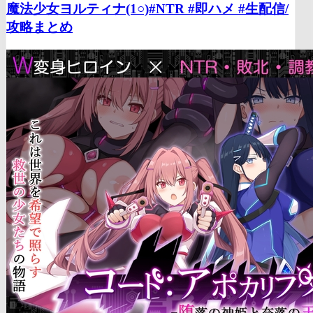
魔法少女ヨルティナ(1○)#NTR #即ハメ #生配信/
攻略まとめ