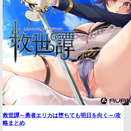
救世譚～勇者エリカは堕ちても明日を向く～/
攻
略まとめ