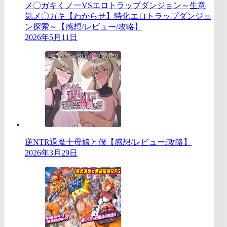
メ〇ガキくノ一VSエロトラップダンジョン～生意
気メ〇ガキ【わからせ】特化エロトラップダンジョ
ン探索～【感想/レビュー/攻略】
2026年5月11日
逆NTR退魔士母娘と僕【感想/レビュー/攻略】
2026年3月29日