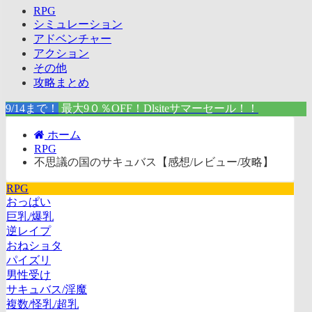
RPG
シミュレーション
アドベンチャー
アクション
その他
攻略まとめ
9/14まで！
最大9０％OFF！Dlsiteサマーセール！！
ホーム
RPG
不思議の国のサキュバス【感想/レビュー/攻略】
RPG
おっぱい
巨乳/爆乳
逆レイプ
おねショタ
パイズリ
男性受け
サキュバス/淫魔
複数/怪乳/超乳