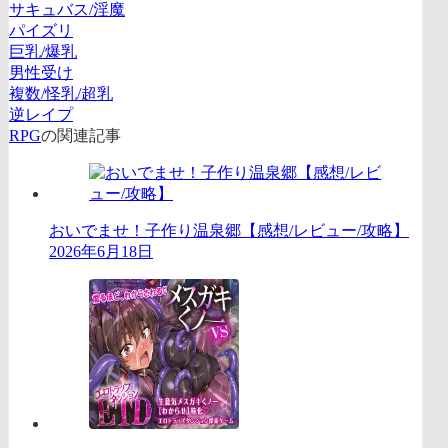
サキュバス/淫魔
パイズリ
巨乳/爆乳
男性受け
複数/怪乳/超乳
逆レイプ
RPG
の関連記事
おいでませ！子作り温泉郷【感想/レビュー/攻略】
2026年6月18日