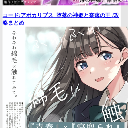
コード:アポカリプス -堕落の神姫と奈落の王-/
攻
略まとめ