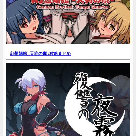
幻想娼館 -天狗の廓-/
攻略まとめ