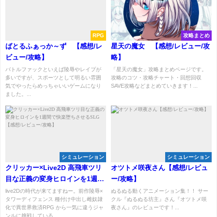
RPG
攻略まとめ
ばとるふぁっか～ず 【感想/レ
星天の魔女 【感想/レビュー/攻
ビュー/攻略】
略】
バトルファックといえば陵辱やレイプが
「星天の魔女」攻略まとめページです。
多いですが、スポーツとして明るい雰囲
攻略のコツ・攻略チャート・回想回収
気でやったらめっちゃいいゲームになり
SAVE攻略などまとめていきます！...
ました。...
シミュレーション
シミュレーション
クリッカー×Live2D 高飛車ツリ
オツトメ咲夜さん【感想/レビュ
目な正義の変身ヒロインを1週間
ー/攻略】
で快楽堕ちさせるSLG 【感想/
live2Dの時代が来てますねー。前作陵辱×
ぬるぬる動くアニメーション集！！ サー
タワーディフェンス 種付け中出し雌奴隷
クル『ぬるぬる坊主』さん『オツトメ咲
レビュー/攻略】
化で異世界救済RPG から一気に違うジャ
夜さん』のレビューです！...
ンルに挑戦している...