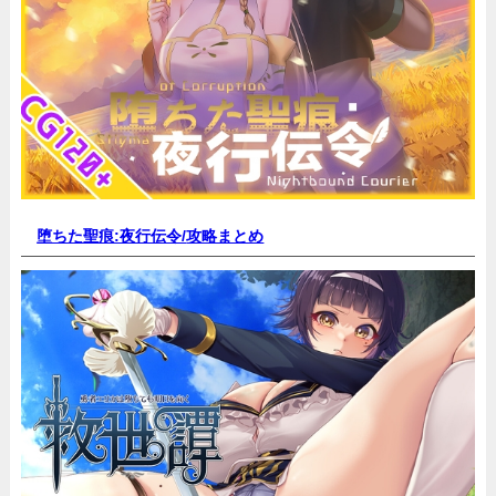
堕ちた聖痕:夜行伝令/
攻略まとめ