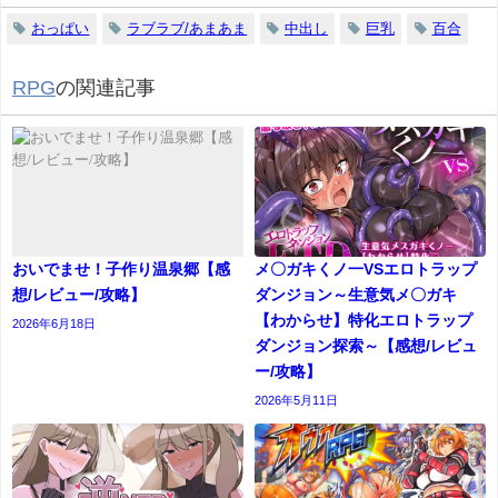
おっぱい
ラブラブ/あまあま
中出し
巨乳
百合
RPG
の関連記事
おいでませ！子作り温泉郷【感
メ〇ガキくノ一VSエロトラップ
想/レビュー/攻略】
ダンジョン～生意気メ〇ガキ
【わからせ】特化エロトラップ
2026年6月18日
ダンジョン探索～【感想/レビュ
ー/攻略】
2026年5月11日