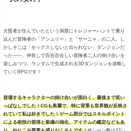
大賢者が住んでいたという洞窟にトレジャーハントで乗り
込んだ冒険者の「アシュリー」と「サーニャ」の二人。し
かしそこは「セックスしないと出られない」ダンジョンだ
った――。仲良しで百合百合しい冒険者二人の掛け合いを
楽しみつつ、ランダムで生成される3Dダンジョンを攻略し
ていくRPGです！
登場するキャラクターの掛け合いが面白く、最後まで笑い
っぱなしでした！CGも美麗で、特に背景も世界観が反映さ
れていて私は好きでした！ゲーム部分ではスキルポイント
による術技の習得と装備の強化、アイテムの鑑定などもあ
り、やりこみ要素も盛りだくさんです！
総シーン数は22シ