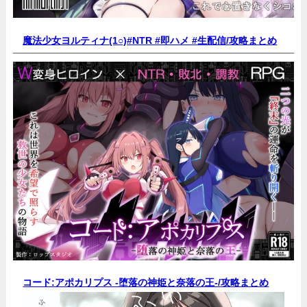
魔法少女ヨルティナ(1○)#NTR #即ハメ #生配信/
攻略まとめ
コード:アポカリプス -堕落の神姫と奈落の王-/
攻略まとめ