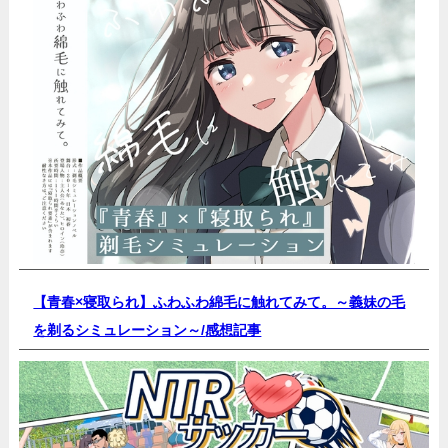
【青春×寝取られ】ふわふわ綿毛に触れてみて。～義妹の毛
を剃るシミュレーション～/
感想記事