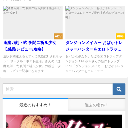
ADV
RPG
逢魔ガ刻・弐 夜闇ニ祈ル少女
ダンジョンメイカー おばかトレ
【感想/レビュー/攻略】
ジャーハンターをエロトラップ
責め【感想/レビュー/攻略】
選択を間違えるとすぐに妖怪にHされちゃ
おバカな少女をいたぶるエロトラップダ
う！ サークル『ポテト生活』さんの『逢
ンジョン！Mugcatさんの新作トラップ
魔ガ刻・弐 夜闇ニ祈ル少女』の感想・攻
RPG「ダンジョンメイカー おばかトレジ
略・レビュー記事になります...
ャーハンターをエロトラッ...
最近のおすすめ！
過去の名作！