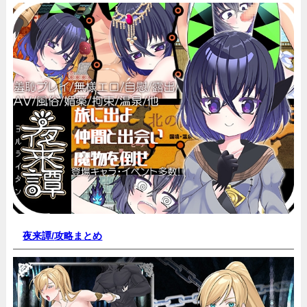
夜来譚/
攻略まとめ