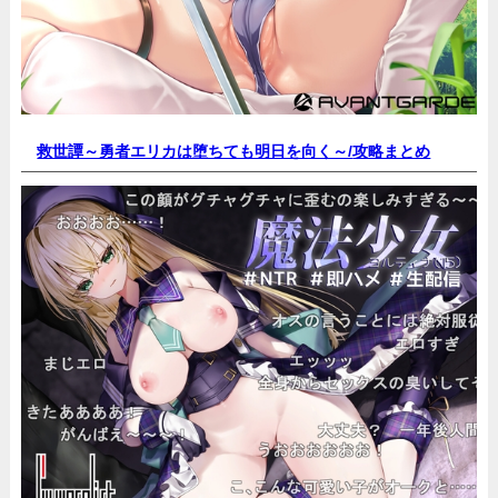
救世譚～勇者エリカは堕ちても明日を向く～/
攻略まとめ