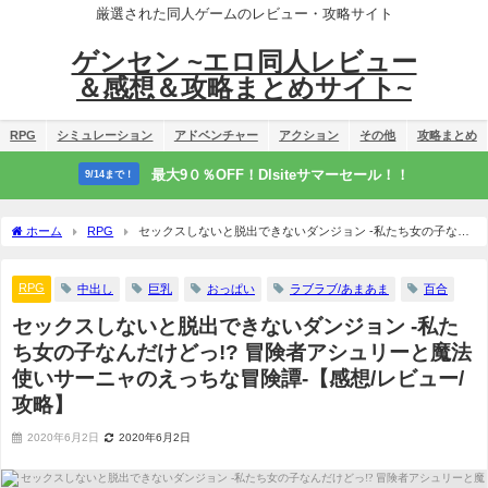
厳選された同人ゲームのレビュー・攻略サイト
ゲンセン ~エロ同人レビュー
＆感想＆攻略まとめサイト~
RPG
シミュレーション
アドベンチャー
アクション
その他
攻略まとめ
最大9０％OFF！Dlsiteサマーセール！！
9/14まで！
ホーム
RPG
セックスしないと脱出できないダンジョン -私たち女の子なん
だけどっ!? 冒険者アシュリーと魔法使いサーニャのえっちな冒険譚-【感想/レビュー/
攻略】
RPG
中出し
巨乳
おっぱい
ラブラブ/あまあま
百合
セックスしないと脱出できないダンジョン -私た
ち女の子なんだけどっ!? 冒険者アシュリーと魔法
使いサーニャのえっちな冒険譚-【感想/レビュー/
攻略】
2020年6月2日
2020年6月2日