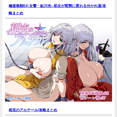
極道無頼EX:女警・鮎川光--処女が変態に変わる分かれ道/
攻
略まとめ
相克のアルテール/
攻略まとめ