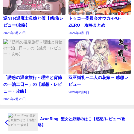
逆NTR退魔士母娘と僕【感想/レ
トッコー委員会オウカRPG-
ビュー/攻略】
ZERO 攻略まとめ
2026年3月29日
2026年3月1日
「誘惑の温泉旅行～理性と背徳
双巫婚礼～二人の花嫁～ 感想レ
の一泊二日～」の【感想・レビ
ビュー
ュー・攻略】
2026年2月6日
2026年2月28日
~Azur Ring~聖女と奴隷のはこ【感想/レビュー/攻
略】