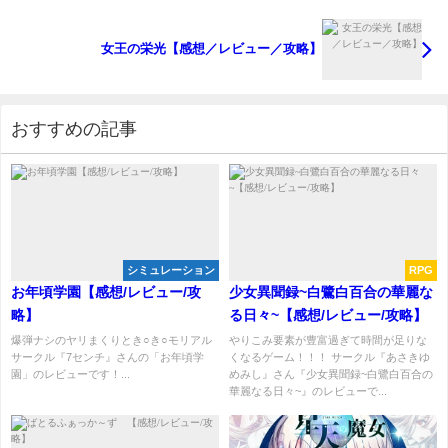
女王の栄光【感想／レビュー／攻略】
おすすめの記事
シミュレーション
RPG
お年頃学園【感想/レビュー/攻
少女異聞録~白鷺白百合の華麗な
略】
る日々~【感想/レビュー/攻略】
爆弾ナシのヤリまくりとき○き○モリアル
やりこみ要素が豊富過ぎて時間が足りな
サークル『7センチ』さんの「お年頃学
くなるゲーム！！！ サークル『あさきゆ
園」のレビューです！...
めみし』さん『少女異聞録~白鷺白百合の
華麗なる日々~』のレビューで...