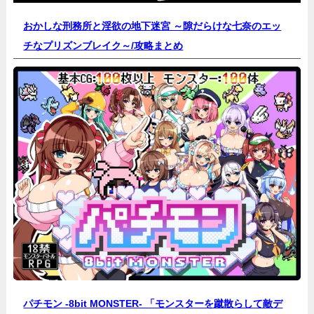
おかしな刑務所と淫欲の地下迷宮 ～隙だらけな七奈のエッ
チなプリズンブレイク～/
攻略まとめ
パチモン -8bit MONSTER- 「モンスターを蹴散らして敵デ