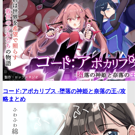
コード:アポカリプス -堕落の神姫と奈落の王-/
攻
略まとめ