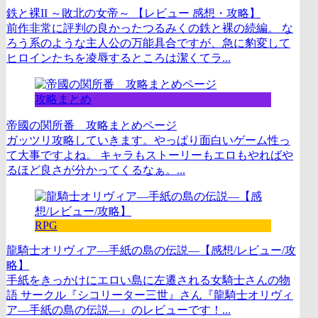
鉄と裸II ～敗北の女帝～ 【レビュー 感想・攻略】
前作非常に評判の良かったつるみくの鉄と裸の続編。 な
ろう系のような主人公の万能具合ですが、急に豹変して
ヒロインたちを凌辱するところは潔くてラ...
攻略まとめ
帝國の関所番 攻略まとめページ
ガッツリ攻略していきます。やっぱり面白いゲーム性っ
て大事ですよね。 キャラもストーリーもエロもやればや
るほど良さが分かってくるなぁ。...
RPG
龍騎士オリヴィア―手紙の島の伝説―【感想/レビュー/攻
略】
手紙をきっかけにエロい島に左遷される女騎士さんの物
語 サークル『シコリーター三世』さん『龍騎士オリヴィ
ア―手紙の島の伝説―』のレビューです！...