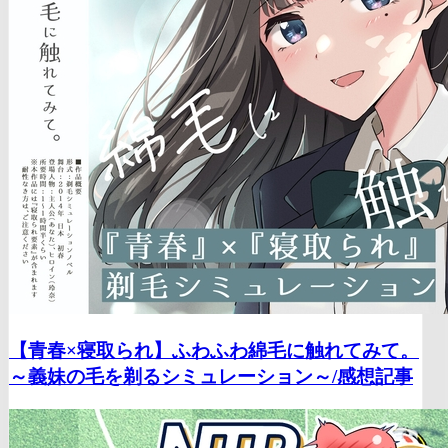
【青春×寝取られ】ふわふわ綿毛に触れてみて。
～義妹の毛を剃るシミュレーション～/
感想記事