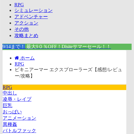
RPG
シミュレーション
アドベンチャー
アクション
その他
攻略まとめ
9/14まで！
最大9０％OFF！Dlsiteサマーセール！！
ホーム
RPG
ビキニアーマー エクスプローラーズ【感想/レビュ
ー/攻略】
RPG
中出し
凌辱・レイプ
巨乳
おっぱい
アニメーション
異種姦
バトルファック