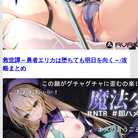
救世譚～勇者エリカは堕ちても明日を向く～/
攻
略まとめ