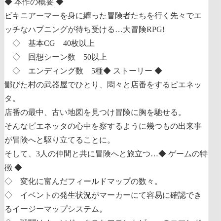
◆ 本作の概要 ◆
ビキニアーマーを身に纏った冒険者たちを行く先々でエ
ッチなハプニングが待ち受ける…大冒険RPG!
◇ 基本CG 40枚以上
◇ 回想シーン数 50以上
◇ エンディング数 5種
◆ ストーリー ◆
鄙びた村の武器屋でひとり、悶々と店番をするピエネッ
タ。
店番の最中、古い地図を見つけ冒険に胸を馳せる。
そんなピエネッタの心中を察するように幾つもの出来事
が冒険へと駆り立てることに。
そして、3人の仲間と共に冒険へと旅立つ…
◆ ゲームの特
徴 ◆
◇ 変化に富んだフィールドマップの数々。
◇ イベントの発生状況がマーカーにて容易に確認でき
るイージーマップシステム。