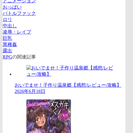
アニメーション
おっぱい
バトルファック
ロリ
中出し
凌辱・レイプ
巨乳
異種姦
露出
RPG
の関連記事
おいでませ！子作り温泉郷【感想/レビュー/攻略】
2026年6月18日