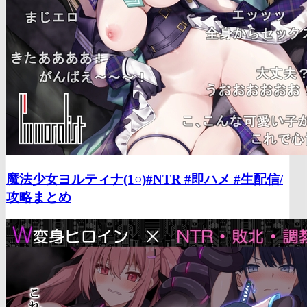
魔法少女ヨルティナ(1○)#NTR #即ハメ #生配信/
攻略まとめ