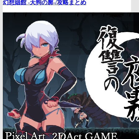
幻想娼館 -天狗の廓-/
攻略まとめ