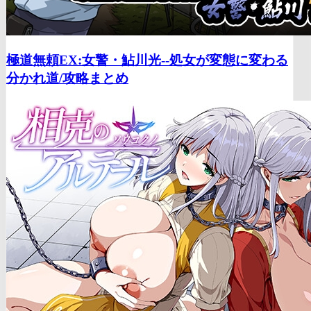
極道無頼EX:女警・鮎川光--処女が変態に変わる
分かれ道/
攻略まとめ