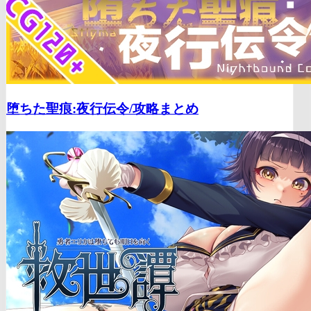
堕ちた聖痕:夜行伝令/
攻略まとめ