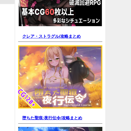
クレア・ストラグル/
攻略まとめ
堕ちた聖痕:夜行伝令/
攻略まとめ