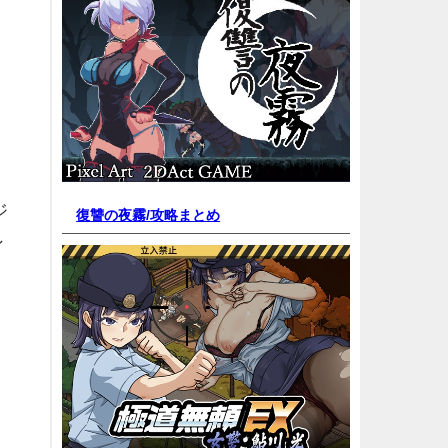
く
ジ
復讐の夜霧/
攻略まとめ
ン
、