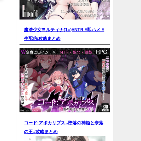
魔法少女ヨルティナ(1○)#NTR #即ハメ #
生配信/
攻略まとめ
し
。
を
コード:アポカリプス -堕落の神姫と奈落
の王-/
攻略まとめ