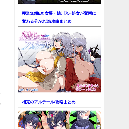
極道無頼EX:女警・鮎川光--処女が変態に
変わる分かれ道/
攻略まとめ
。
を
相克のアルテール/
攻略まとめ
る