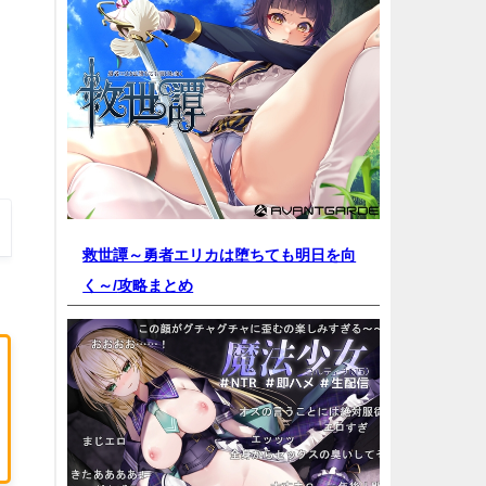
救世譚～勇者エリカは堕ちても明日を向
く～/
攻略まとめ