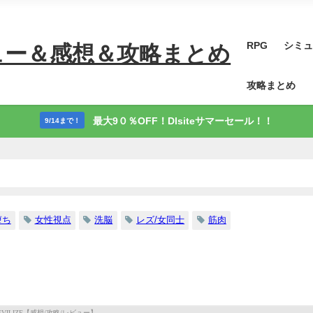
RPG
シミュ
ュー＆感想＆攻略まとめ
攻略まとめ
最大9０％OFF！Dlsiteサマーセール！！
9/14まで！
堕ち
女性視点
洗脳
レズ/女同士
筋肉
】