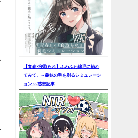
ー
ル
【青春×寝取られ】ふわふわ綿毛に触れ
てみて。～義妹の毛を剃るシミュレーシ
ョン～/
感想記事
リ
ー