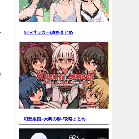
NTRサッカー/
攻略まとめ
ー
の
幻想娼館 -天狗の廓-/
攻略まとめ