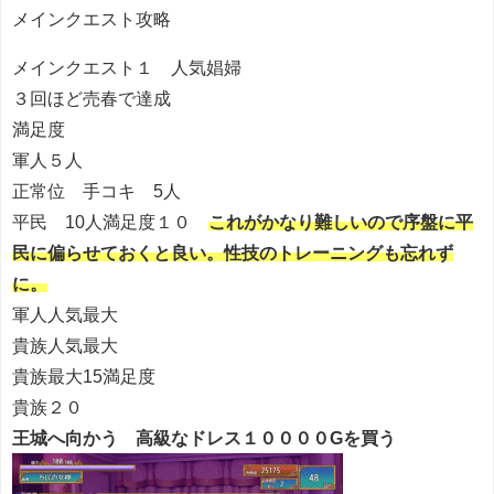
メインクエスト攻略
メインクエスト１ 人気娼婦
３回ほど売春で達成
満足度
軍人５人
正常位 手コキ 5人
平民 10人満足度１０
これがかなり難しいので序盤に平
民に偏らせておくと良い。性技のトレーニングも忘れず
に。
軍人人気最大
貴族人気最大
貴族最大15満足度
貴族２０
王城へ向かう 高級なドレス１００００Gを買う