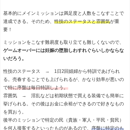
基本的にメインミッションは満足度と人数をこなすことで
達成できる。そのため、
性技のステータスと雰囲気
が重
要！
ミッションをこなす難易度も取り立ても難しくないので、
ゲームオーバーには妊娠の堕胎しわすれぐらいしかならな
いだろう。
性技のステータス → 1日2回娼婦から特訓であげられ
る。売春することでも上げられるが、かなり効率が悪いの
で
特に序盤は毎日特訓しよう。
雰囲気 → 淫乱などは初期状態で買える装備でも簡単に
挙げられる。その後はお金に余裕ができるので好きなもの
を買おう。
後半のミッションで特定の民（貴族・軍人・平民・貧民）
を何人接客するといったものがあるので、
序盤に特定のも