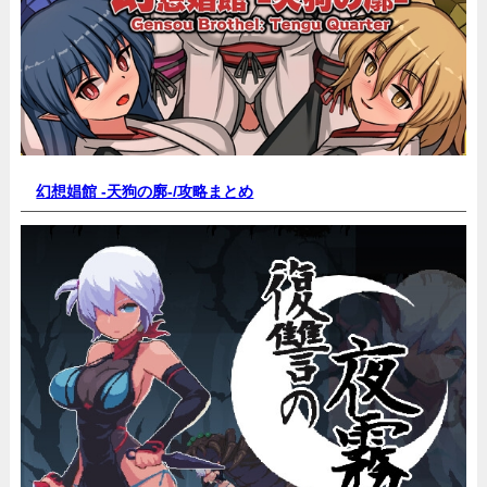
幻想娼館 -天狗の廓-/
攻略まとめ