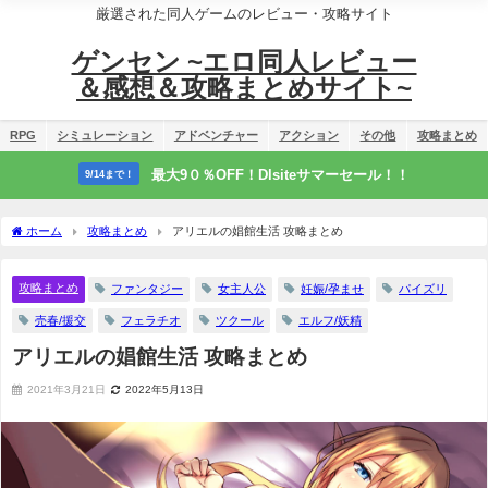
厳選された同人ゲームのレビュー・攻略サイト
ゲンセン ~エロ同人レビュー
＆感想＆攻略まとめサイト~
RPG
シミュレーション
アドベンチャー
アクション
その他
攻略まとめ
最大9０％OFF！Dlsiteサマーセール！！
9/14まで！
ホーム
攻略まとめ
アリエルの娼館生活 攻略まとめ
攻略まとめ
ファンタジー
女主人公
妊娠/孕ませ
パイズリ
売春/援交
フェラチオ
ツクール
エルフ/妖精
アリエルの娼館生活 攻略まとめ
2021年3月21日
2022年5月13日