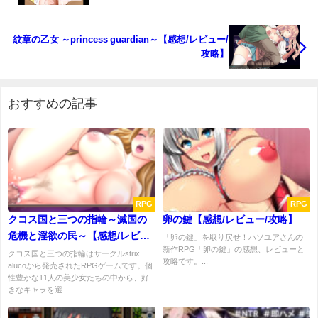
紋章の乙女 ～princess guardian～【感想/レビュー/
攻略】
おすすめの記事
RPG
RPG
クコス国と三つの指輪～滅国の
卵の鍵【感想/レビュー/攻略】
危機と淫欲の民～【感想/レビュ
「卵の鍵」を取り戻せ！ハソユアさんの
新作RPG「卵の鍵」の感想、レビューと
ー/攻略】
クコス国と三つの指輪はサークルstrix
攻略です。...
alucoから発売されたRPGゲームです。個
性豊かな11人の美少女たちの中から、好
きなキャラを選...