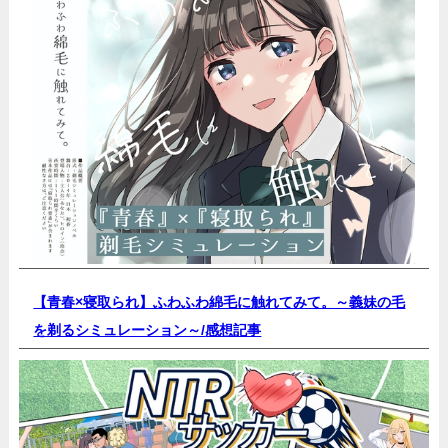
【青春×寝取られ】ふわふわ綿毛に触れてみて。～義妹の毛
を剃るシミュレーション～/
感想記事