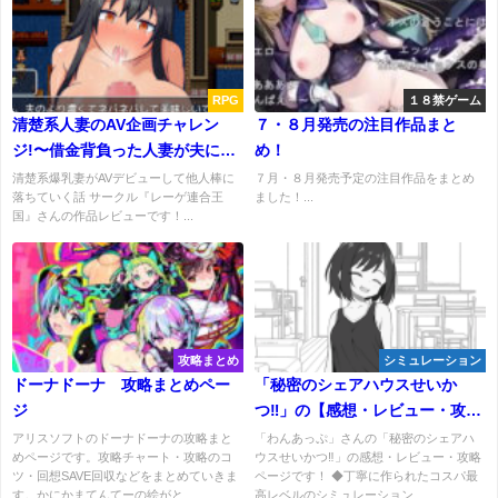
RPG
１８禁ゲーム
清楚系人妻のAV企画チャレン
７・８月発売の注目作品まと
ジ!〜借金背負った人妻が夫に内
め！
緒でAV出演!〜【感想/レビュー/
清楚系爆乳妻がAVデビューして他人棒に
７月・８月発売予定の注目作品をまとめ
落ちていく話 サークル『レーゲ連合王
ました！...
攻略】
国』さんの作品レビューです！...
攻略まとめ
シミュレーション
ドーナドーナ 攻略まとめペー
「秘密のシェアハウスせいか
ジ
つ‼」の【感想・レビュー・攻
略】
アリスソフトのドーナドーナの攻略まと
「わんあっぷ」さんの「秘密のシェアハ
めページです。攻略チャート・攻略のコ
ウスせいかつ‼」の感想・レビュー・攻略
ツ・回想SAVE回収などをまとめていきま
ページです！ ◆丁寧に作られたコスパ最
す。かにかまてんてーの絵がと...
高レベルのシミュレーション...