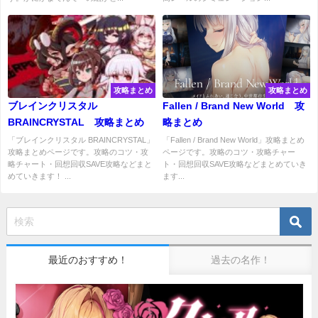
攻略まとめ
攻略まとめ
ブレインクリスタル
Fallen / Brand New World 攻
BRAINCRYSTAL 攻略まとめ
略まとめ
「ブレインクリスタル BRAINCRYSTAL」
「Fallen / Brand New World」攻略まとめ
攻略まとめページです。攻略のコツ・攻
ページです。攻略のコツ・攻略チャー
略チャート・回想回収SAVE攻略などまと
ト・回想回収SAVE攻略などまとめていき
めていきます！ ...
ます...
最近のおすすめ！
過去の名作！