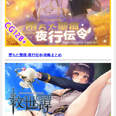
堕ちた聖痕:夜行伝令/
攻略まとめ