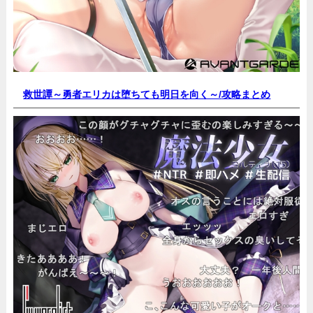
救世譚～勇者エリカは堕ちても明日を向く～/
攻略まとめ