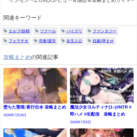
関連キーワード
エルフ/妖精
ツクール
パイズリ
ファンタジー
フェラチオ
売春/援交
女主人公
妊娠/孕ませ
攻略まとめ
の関連記事
堕ちた聖痕:夜行伝令 攻略まとめ
魔法少女ヨルティナ(1○)#NTR #
即ハメ #生配信 攻略まとめ
2026年7月24日
2026年7月5日