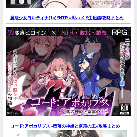
魔法少女ヨルティナ(1○)#NTR #即ハメ #生配信/
攻略まとめ
コード:アポカリプス -堕落の神姫と奈落の王-/
攻略まとめ