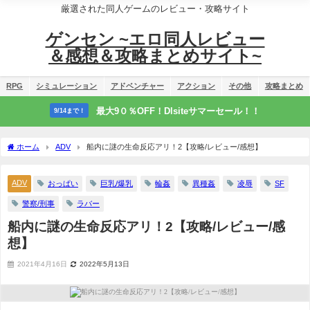
厳選された同人ゲームのレビュー・攻略サイト
ゲンセン ~エロ同人レビュー
＆感想＆攻略まとめサイト~
RPG
シミュレーション
アドベンチャー
アクション
その他
攻略まとめ
最大9０％OFF！Dlsiteサマーセール！！
9/14まで！
ホーム
ADV
船内に謎の生命反応アリ！2【攻略/レビュー/感想】
ADV
おっぱい
巨乳/爆乳
輪姦
異種姦
凌辱
SF
警察/刑事
ラバー
船内に謎の生命反応アリ！2【攻略/レビュー/感
想】
2021年4月16日
2022年5月13日