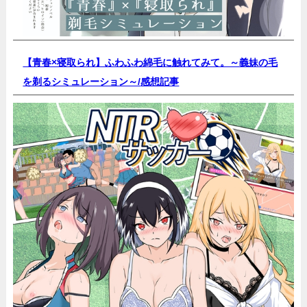
【青春×寝取られ】ふわふわ綿毛に触れてみて。～義妹の毛
を剃るシミュレーション～/
感想記事