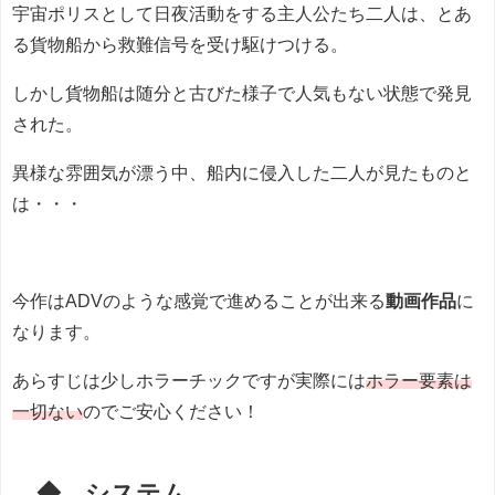
宇宙ポリスとして日夜活動をする主人公たち二人は、とあ
る貨物船から救難信号を受け駆けつける。
しかし貨物船は随分と古びた様子で人気もない状態で発見
された。
異様な雰囲気が漂う中、船内に侵入した二人が見たものと
は・・・
今作はADVのような感覚で進めることが出来る
動画作品
に
なります。
あらすじは少しホラーチックですが実際には
ホラー要素は
一切ない
のでご安心ください！
◆ システム