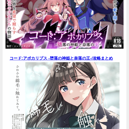
コード:アポカリプス -堕落の神姫と奈落の王-/
攻略まとめ