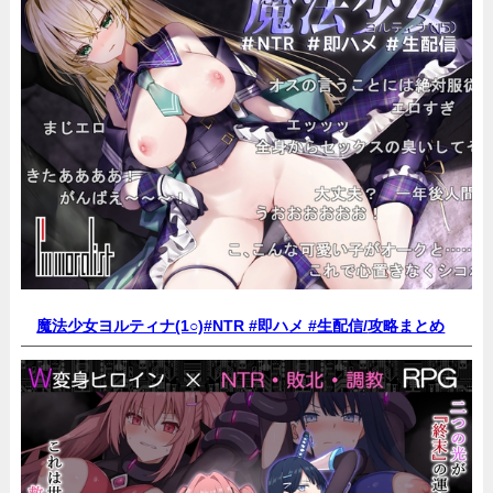
魔法少女ヨルティナ(1○)#NTR #即ハメ #生配信/
攻略まとめ