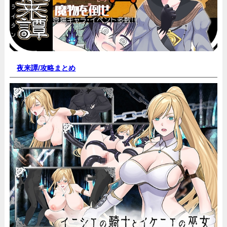
夜来譚/
攻略まとめ