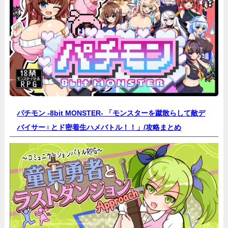
パチモン -8bit MONSTER- 「モンスターを蹴散らして敵デ
バイサー♀とド密着生ハメバトル！！」/
攻略まとめ