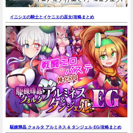
イニシエの騎士とイケニエの巫女/
攻略まとめ
駆錬輝晶 クォルタ アルミネス & タンジェル EG/
攻略まとめ