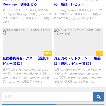
Revenge 攻略まとめ
め 感想・レビュー
サークル「 D-lis 」の「魔女は復讐の夜
「Evening Survivor」攻略まとめページで
に Night of Revenge」攻略まとめページ
す。攻略のコツ・攻略チャート・回想回
です。攻略のコツ・攻略チャート・回想
収SAVE攻略などまとめていきます！ ...
回収S...
RPG
RPG
仮面委員長セックス 【感想/レ
鬼と刀のメリトクラシー 製品
ビュー/攻略】
版【感想/レビュー/攻略】
魅力的な絵を描く人だなーと注目してい
凌辱に定評のあるサークル。前作はルー
た作品。 ストーリーの掛け合いが非常に
ト変化の作り込みが素晴らしかったな
ユーモアがあって笑いながら楽しめる作
あ。 悪落ちがテーマ！ 細かいパラメータ
品。 エロシーンも委員長キャラ...
で殺人や選択肢によって悪落ちル...