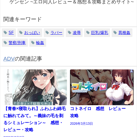
ゲンセン ~エロ同人レビュー＆感想＆攻略まとめサイト~
関連キーワード
SF
おっぱい
ラバー
凌辱
巨乳/爆乳
異種姦
警察/刑事
輪姦
ADV
の関連記事
【青春×寝取られ】ふわふわ綿毛
コトネイロ 感想 レビュー
に触れてみて。～義妹の毛を剃
攻略
るシミュレーション～ 感想・
2026年3月13日
レビュー・攻略