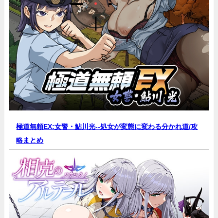
極道無頼EX:女警・鮎川光--処女が変態に変わる分かれ道/
攻
略まとめ