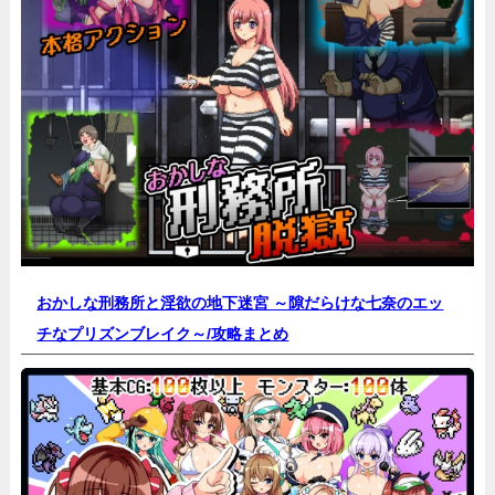
おかしな刑務所と淫欲の地下迷宮 ～隙だらけな七奈のエッ
チなプリズンブレイク～/
攻略まとめ