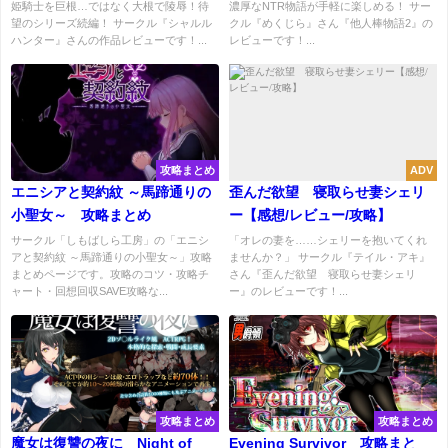
士を救出せよ--【感想/レビュー/
姫騎士を巨根…ではなく大根で陵辱！待
濃厚なNTR物語が手軽に楽しめる！ サー
望のシリーズ続編！ サークル『シャルル
クル『めくじら』さん『他人棒物語2』の
攻略】
ハンター』さんの作品レビューです！...
レビューです！...
攻略まとめ
ADV
エニシアと契約紋 ～馬蹄通りの
歪んだ欲望 寝取らせ妻シェリ
小聖女～ 攻略まとめ
ー【感想/レビュー/攻略】
サークル「しもばしら工房」の「エニシ
「オレの妻を……シェリーを抱いてくれ
アと契約紋 ～馬蹄通りの小聖女～」攻略
ませんか？」 サークル『テイル・アキ』
まとめページです。攻略のコツ・攻略チ
さん『歪んだ欲望 寝取らせ妻シェリ
ャート・回想回収SAVE攻略な...
ー』のレビューです！...
攻略まとめ
攻略まとめ
魔女は復讐の夜に Night of
Evening Survivor 攻略まと