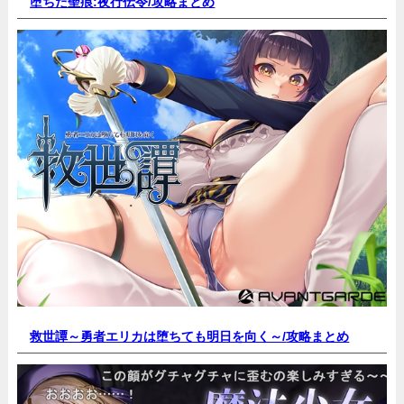
堕ちた聖痕:夜行伝令/
攻略まとめ
救世譚～勇者エリカは堕ちても明日を向く～/
攻略まとめ