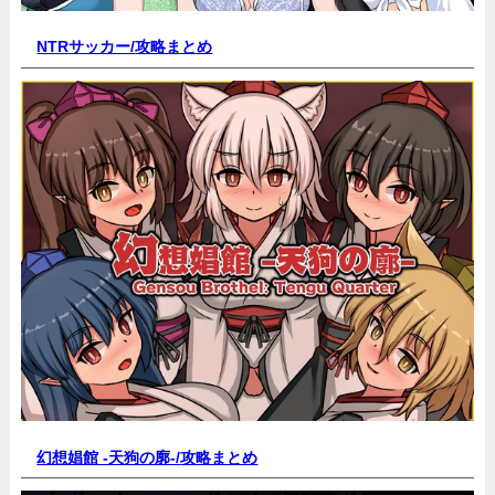
NTRサッカー/
攻略まとめ
幻想娼館 -天狗の廓-/
攻略まとめ