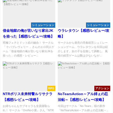
シミュレーション
シミュレーション
借金地獄の俺が言いなり家出JK
ウラレタウン【感想/レビュー/攻
を拾った【感想/レビュー/攻略】
略】
究極フェチとドット絵の融合！ サークル
サークルから発売の売春経営シュミレー
「 ケバブレヴェリー 」さんのエロ同人ゲ
ションゲーム、ウラレタウンを今回は紹
ーム「借金地獄の俺が言いなり家出JKを
介します。女の子を拉致して調教し、風
拾った」の感想・レビュー...
俗の経営ゲームは数は少ないなが...
RPG
アクション
NTRポリス未来特警ルリサクラ
NoTearsAction～アル姉ぇの忍
【感想/レビュー/攻略】
法帖～【感想/レビュー/攻略】
お姉ちゃんもサブキャラも全員寝取ら
今回はサークル「No Tears」様の新作
れ！ サークル『OreNo小屋』さん『NTR
「NoTearsAction～アル姉ぇの忍法帖～」