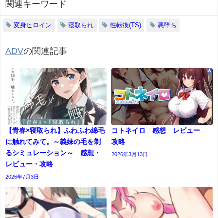
関連キーワード
変身ヒロイン
寝取られ
性転換(TS)
悪堕ち
ADV
の関連記事
【青春×寝取られ】ふわふわ綿毛
コトネイロ 感想 レビュー
に触れてみて。～義妹の毛を剃
攻略
るシミュレーション～ 感想・
2026年3月13日
レビュー・攻略
2026年7月3日