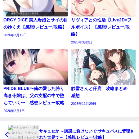
ORGY DICE 美人母娘とサイの目
リヴィアとの性活【Live2D×フ
のゆくえ【感想/レビュー/攻略】
ルボイス】【感想/レビュー/攻
略】
2026年3月12日
2026年3月2日
PRIDE BLUE〜俺の愛した誇り
紗雪さんと仔鹿 攻略まとめ
高き令嬢は、父の支配の中で堕
感想
ちていく〜 感想レビュー攻略
2025年11月29日
2026年2月1日
サキュせか ～誘惑に負けないで:サキュバスに管理さ
れた世界で～【感想/レビュー/攻略】