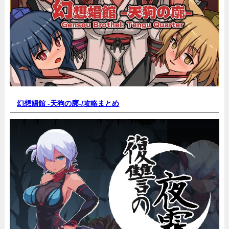
幻想娼館 -天狗の廓-/
攻略まとめ