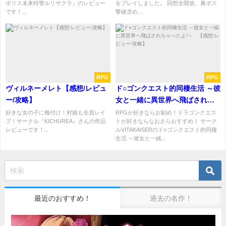
ポリス未来特警ルリサクラ』のレビュー
をプレイしました。 回想全開放、裏ボス
です！...
撃破含め...
RPG
RPG
ヴィルネーメレト【感想/レビュ
ド○ゴンクエスト的同棲生活 ～彼
ー/攻略】
女と一緒に異世界へ飛ばされち
ゃったよ!～ 【感想/レビュー/
好きな女の子に種付け！村娘も全員レイ
RPGが好きならお勧め！ドラゴンクエス
プ！サークル『KICHUREA』さんの作品
トが好きならなおさらおすすめ！ サーク
攻略】
レビューです！...
ルVITAKAISERのド○ゴンクエスト的同棲
生活 ～彼女と一緒...
最近のおすすめ！
過去の名作！