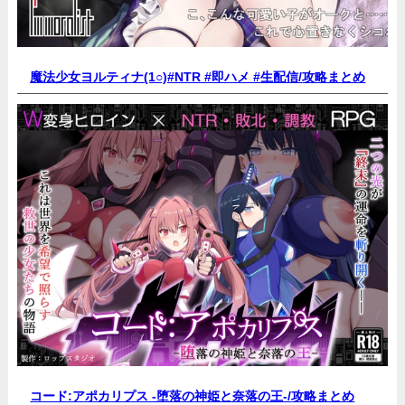
魔法少女ヨルティナ(1○)#NTR #即ハメ #生配信/
攻略まとめ
コード:アポカリプス -堕落の神姫と奈落の王-/
攻略まとめ