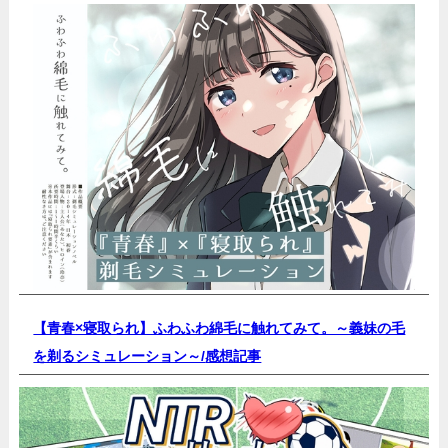
【青春×寝取られ】ふわふわ綿毛に触れてみて。～義妹の毛
を剃るシミュレーション～/
感想記事