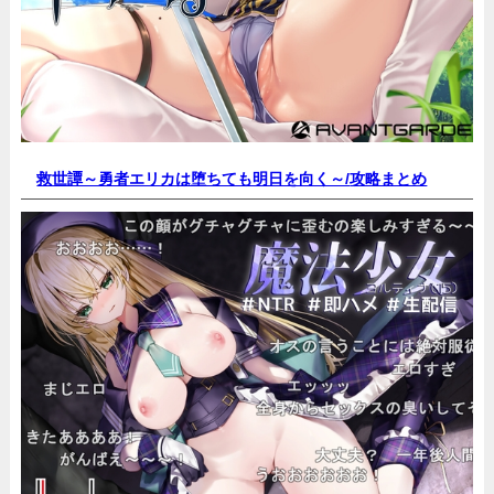
救世譚～勇者エリカは堕ちても明日を向く～/
攻略まとめ