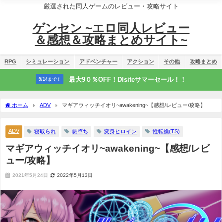
厳選された同人ゲームのレビュー・攻略サイト
ゲンセン ~エロ同人レビュー
＆感想＆攻略まとめサイト~
RPG
シミュレーション
アドベンチャー
アクション
その他
攻略まとめ
最大9０％OFF！Dlsiteサマーセール！！
9/14まで！
ホーム
ADV
マギアウィッチイオリ~awakening~【感想/レビュー/攻略】
ADV
寝取られ
悪堕ち
変身ヒロイン
性転換(TS)
マギアウィッチイオリ~awakening~【感想/レビ
ュー/攻略】
2021年5月24日
2022年5月13日