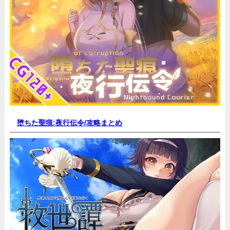
堕ちた聖痕:夜行伝令/
攻略まとめ