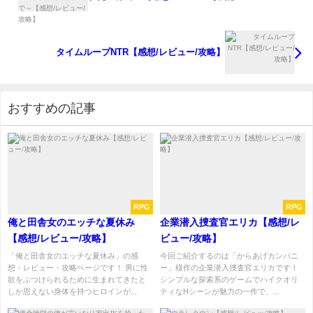
タイムループNTR【感想/レビュー/攻略】
おすすめの記事
RPG
RPG
俺と田舎女のエッチな夏休み
企業潜入捜査官エリカ【感想/レ
【感想/レビュー/攻略】
ビュー/攻略】
「俺と田舎女のエッチな夏休み」の感
今回ご紹介するのは「からあげカンパニ
想・レビュー・攻略ページです！ 男に性
ー」様作の企業潜入捜査官エリカです！
欲をぶつけられるために生まれてきたと
シンプルな探索系のゲームでハイクオリ
しか思えない身体を持つヒロインが...
ティなHシーンが魅力の一作で、...