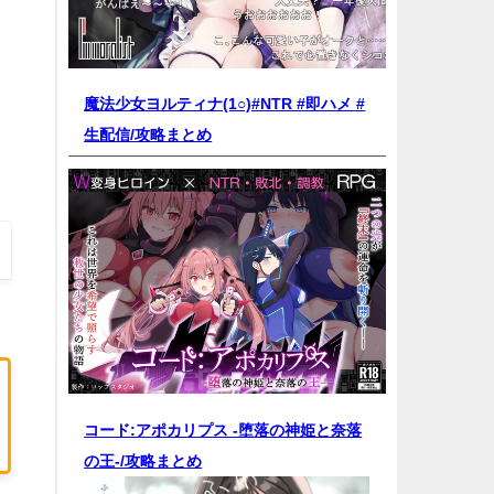
魔法少女ヨルティナ(1○)#NTR #即ハメ #
生配信/
攻略まとめ
コード:アポカリプス -堕落の神姫と奈落
の王-/
攻略まとめ