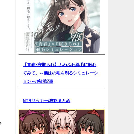
【青春×寝取られ】ふわふわ綿毛に触れ
てみて。～義妹の毛を剃るシミュレーシ
ョン～/
感想記事
NTRサッカー/
攻略まとめ
で