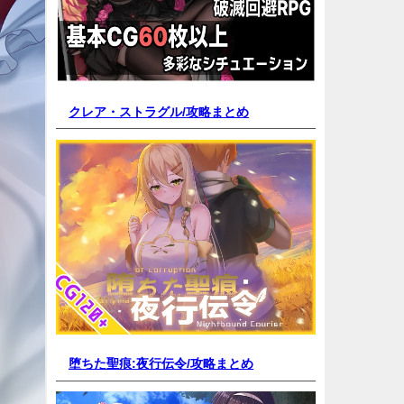
クレア・ストラグル/
攻略まとめ
堕ちた聖痕:夜行伝令/
攻略まとめ