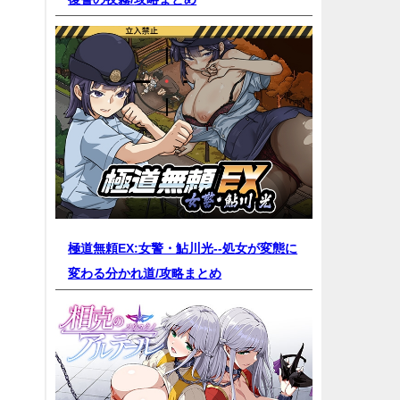
極道無頼EX:女警・鮎川光--処女が変態に
変わる分かれ道/
攻略まとめ