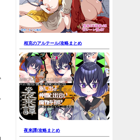
相克のアルテール/
攻略まとめ
い
っ
夜来譚/
攻略まとめ
用