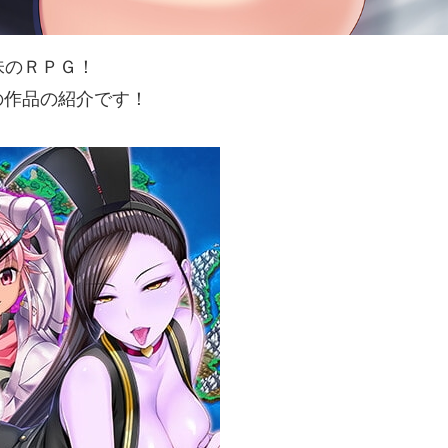
味のＲＰＧ！
至の作品の紹介です！