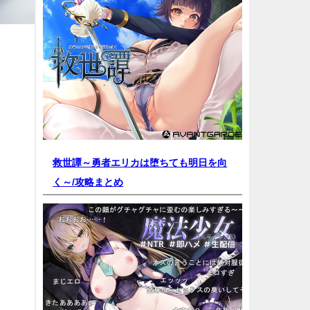
救世譚～勇者エリカは堕ちても明日を向
く～/
攻略まとめ