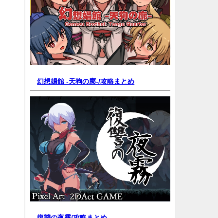
幻想娼館 -天狗の廓-/
攻略まとめ
復讐の夜霧/
攻略まとめ