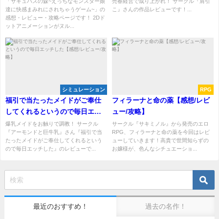
「サキュバスの森~えっちなモンスター娘
売春経営で成り上がれ！ サークル『肩引
達に快感まみれにされちゃうゲーム~」の
こ』さんの作品レビューです！...
感想・レビュー・攻略ページです！ 2Dド
ットアニメーションがヌル...
シミュレーション
RPG
福引で当たったメイドがご奉仕
フィラーナと命の薬【感想/レビ
してくれるというので毎日エッ
ュー/攻略】
チした【感想/レビュー/攻略】
爆乳メイドをお触りで調教！ サークル
サークル『サキミノル』から発売のエロ
『アーモンドと巨牛乳』さん『福引で当
RPG、フィラーナと命の薬を今回はレビ
たったメイドがご奉仕してくれるという
ューしていきます！高貴で世間知らずの
ので毎日エッチした』のレビューで...
お嬢様が、色んなシチュエーショ...
最近のおすすめ！
過去の名作！