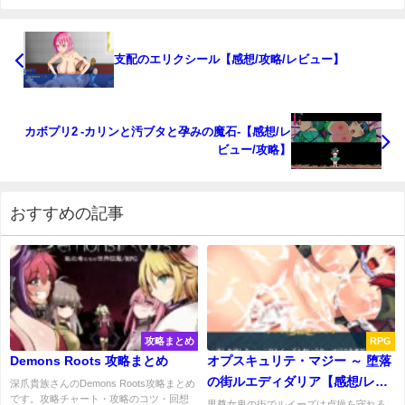
支配のエリクシール【感想/攻略/レビュー】
カボプリ2 -カリンと汚ブタと孕みの魔石-【感想/レ
ビュー/攻略】
おすすめの記事
攻略まとめ
RPG
Demons Roots 攻略まとめ
オプスキュリテ・マジー ～ 堕落
の街ルエディダリア【感想/レビ
深爪貴族さんのDemons Roots攻略まとめ
です。攻略チャート・攻略のコツ・回想
ュー/攻略】
男尊女卑の街でルイーズは貞操を守れる