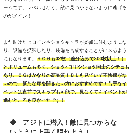
ームです。レベルはなく、敵に見つからないように逃げる
のがメイン！
また助けたヒロインやショタキャラが拠点に住むようにな
り、設備を拡張したり、装備を合成することが出来るよう
にもなります。
ＨＣＧも42枚（差分込みで300枚以上！）
とボリュームも多く、ショタ×ロリやショタ同士のシチュも
あり、ＣＧはかなりの高品質！ＢＬも見ていて不快感がな
いので、新たな扉を開きたい方におすすめです！苦手なイ
ベントは直前でスキップも可能で、見なくてもイベントが
進むところも良かったです！
◆ アジトに潜入！敵に見つからな
いように上手く隠れよう！