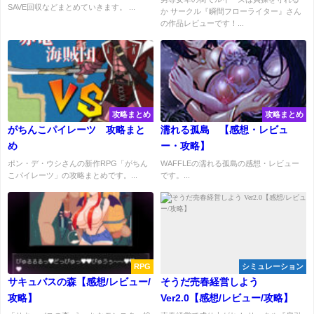
SAVE回収などまとめていきます。 ...
か サークル『瞬間フローライター』さん
の作品レビューです！...
攻略まとめ
攻略まとめ
がちんこパイレーツ 攻略まと
濡れる孤島 【感想・レビュ
め
ー・攻略】
ポン・デ・ウシさんの新作RPG「がちん
WAFFLEの濡れる孤島の感想・レビュー
こパイレーツ」の攻略まとめです。...
です。...
RPG
シミュレーション
サキュバスの森【感想/レビュー/
そうだ売春経営しよう
攻略】
Ver2.0【感想/レビュー/攻略】