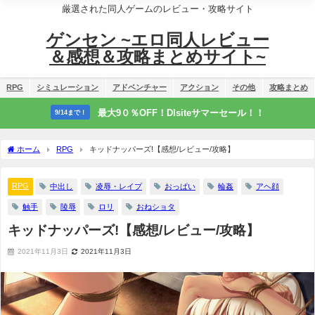
厳選された同人ゲームのレビュー・攻略サイト
ゲンセン ~エロ同人レビュー
＆感想＆攻略まとめサイト~
RPG
シミュレーション
アドベンチャー
アクション
その他
攻略まとめ
最大9０％OFF！Dlsiteサマーセール！！
9/14まで！
ホーム
RPG
キッドナッパーズ!【感想/レビュー/攻略】
RPG
中出し
凌辱・レイプ
おっぱい
輪姦
アヘ顔
触手
陵辱
ロリ
おねショタ
キッドナッパーズ!【感想/レビュー/攻略】
2021年11月3日
2021年11月3日