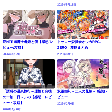
2026年5月11日
逆NTR退魔士母娘と僕【感想/レ
トッコー委員会オウカRPG-
ビュー/攻略】
ZERO 攻略まとめ
2026年3月29日
2026年3月1日
「誘惑の温泉旅行～理性と背徳
双巫婚礼～二人の花嫁～ 感想レ
の一泊二日～」の【感想・レビ
ビュー
ュー・攻略】
2026年2月6日
2026年2月28日