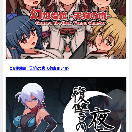
幻想娼館 -天狗の廓-/
攻略まとめ