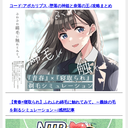
コード:アポカリプス -堕落の神姫と奈落の王-/
攻略まとめ
【青春×寝取られ】ふわふわ綿毛に触れてみて。～義妹の毛
を剃るシミュレーション～/
感想記事