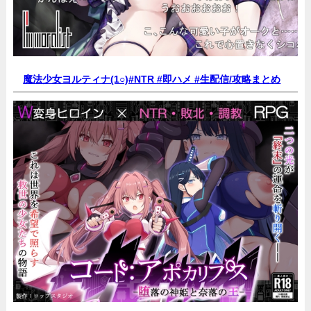
魔法少女ヨルティナ(1○)#NTR #即ハメ #生配信/
攻略まとめ