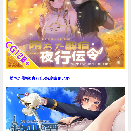
堕ちた聖痕:夜行伝令/
攻略まとめ