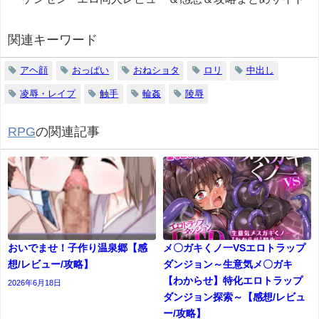
関連キーワード
アヘ顔
おっぱい
おねショタ
ロリ
中出し
凌辱・レイプ
触手
輪姦
陵辱
RPG
の関連記事
おいでませ！子作り温泉郷【感
メ〇ガキくノ一VSエロトラップ
想/レビュー/攻略】
ダンジョン～生意気メ〇ガキ
【わからせ】特化エロトラップ
2026年6月18日
ダンジョン探索～【感想/レビュ
ー/攻略】