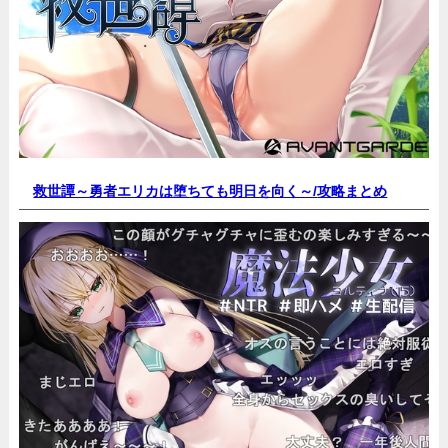
救世譚～勇者エリカは堕ちても明日を向く～/
攻略まとめ