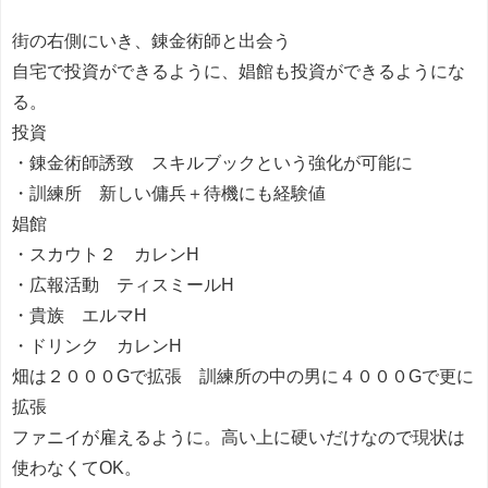
街の右側にいき、錬金術師と出会う
自宅で投資ができるように、娼館も投資ができるようにな
る。
投資
・錬金術師誘致 スキルブックという強化が可能に
・訓練所 新しい傭兵＋待機にも経験値
娼館
・スカウト２ カレンH
・広報活動 ティスミールH
・貴族 エルマH
・ドリンク カレンH
畑は２０００Gで拡張 訓練所の中の男に４０００Gで更に
拡張
ファニイが雇えるように。高い上に硬いだけなので現状は
使わなくてOK。