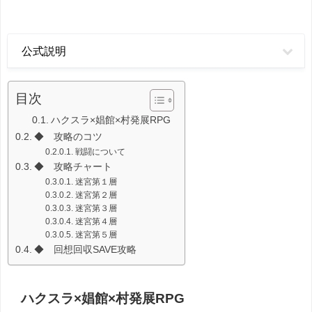
公式説明
目次
ハクスラ×娼館×村発展RPG
◆ 攻略のコツ
戦闘について
◆ 攻略チャート
迷宮第１層
迷宮第２層
迷宮第３層
迷宮第４層
迷宮第５層
◆ 回想回収SAVE攻略
ハクスラ×娼館×村発展RPG