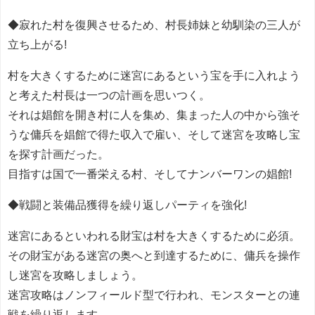
◆寂れた村を復興させるため、村長姉妹と幼馴染の三人が
立ち上がる!
村を大きくするために迷宮にあるという宝を手に入れよう
と考えた村長は一つの計画を思いつく。
それは娼館を開き村に人を集め、集まった人の中から強そ
うな傭兵を娼館で得た収入で雇い、そして迷宮を攻略し宝
を探す計画だった。
目指すは国で一番栄える村、そしてナンバーワンの娼館!
◆戦闘と装備品獲得を繰り返しパーティを強化!
迷宮にあるといわれる財宝は村を大きくするために必須。
その財宝がある迷宮の奥へと到達するために、傭兵を操作
し迷宮を攻略しましょう。
迷宮攻略はノンフィールド型で行われ、モンスターとの連
戦を繰り返します。