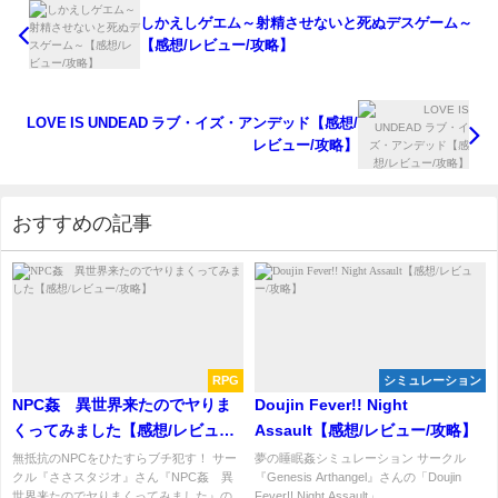
しかえしゲエム～射精させないと死ぬデスゲーム～
【感想/レビュー/攻略】
LOVE IS UNDEAD ラブ・イズ・アンデッド【感想/
レビュー/攻略】
おすすめの記事
RPG
シミュレーション
NPC姦 異世界来たのでヤりま
Doujin Fever!! Night
くってみました【感想/レビュー/
Assault【感想/レビュー/攻略】
攻略】
無抵抗のNPCをひたすらブチ犯す！ サー
夢の睡眠姦シミュレーション サークル
クル『ささスタジオ』さん『NPC姦 異
『Genesis Arthangel』さんの「Doujin
世界来たのでヤりまくってみました』の
Fever!! Night Assault」...