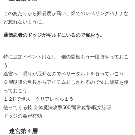
このあたりから難易度が高い、畑でのレベリングバナナな
ど忘れないように。
通信忍者のドッジがギルドにいるので雇おう。
特に追加イベントはなし 畑の開梱もう一段階やっておこ
う
迷宮へ 眠りが厄介なのでベリータルトを食べていこう
６層以降の弓兵からアイテム封じされるので先に薬草を使
っておこう
１２Fでボス クリアレベル１５
使ってくる技 全体魔法攻撃500/通常攻撃/呪文詠唱
ドッジの毒が有効
迷宮第４層