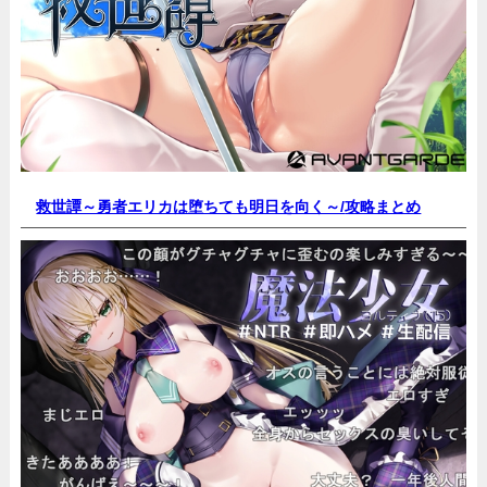
救世譚～勇者エリカは堕ちても明日を向く～/
攻略まとめ