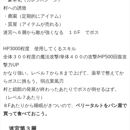
村への誘致
・農園（定期的にアイテム）
・質屋（アイテムが売れる）
迷宮へ６層から敵が強くなる １０F でボス
HP3000程度 使用してくるスキル
全体３００程度の魔法攻撃/単体４００の攻撃/HP500回復攻
撃力UP
かなり強い。レベル７から８まで上げて、薬草で整えてか
らボスに挑もう。弱点業風刃
村と娼館の発展が終わったあたりでボスが倒せるはず。
（レベル７あたり）
８Fあたりから睡眠がきついので、
ベリータルトをパン屋で
買って食べておこう。
迷宮第３層