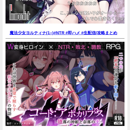
魔法少女ヨルティナ(1○)#NTR #即ハメ #生配信/
攻略まとめ