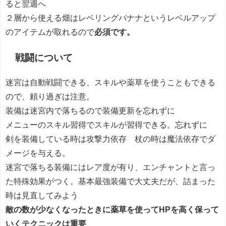
ると翌週へ
２層から使える畑はレベリングバナナというレベルアップ
のアイテムが取れるので
必須です。
戦闘について
迷宮は自動戦闘できる、スキルや薬草を使うこともできる
ので、頼り過ぎは注意。
装備は迷宮内で落ちるので装備更新を忘れずに
メニューのスキル習得でスキルが習得できる。忘れずに
剣を装備している時は攻撃力依存 杖の時は魔法依存でダ
メージを与える。
迷宮で落ちる装備にはレア度が有り、エンチャントと言っ
た特殊効果がつく。基本最強装備で大丈夫だが、詰まった
時は見直してみよう
敵の数が少なくなったときに薬草を使ってHPを高く保って
いくテクニックは重要