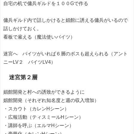
自宅の机で傭兵ギルドを１００Gで作る
傭兵ギルド内で話しかけると娼館に誘える傭兵がいるので
話しかけておく。
看板で雇える（魔法使いバイツ）
迷宮へ バイツがいれば６層のボスも超えられる（アント
ニーLV２ バイツLV4）
迷宮第２層
娼館開発と村への誘致ができるように
娼館開発（それぞれ知名度と週の収入増加）
・スカウト（カレンHシーン）
・広報活動（ティスミールHシーン）
・講師を呼ぶ（エルマHシーン）
・豪華化（カレンHシーン）