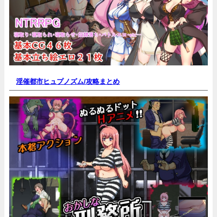
淫催都市ヒュプノズム/
攻略まとめ