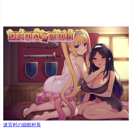
迷宮村の娼館村長