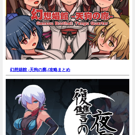
幻想娼館 -天狗の廓-/
攻略まとめ