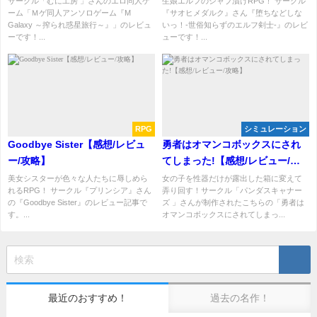
サークル「むに工房 」さんのエロ同人ゲ
生娘エルフのシャブ漬けRPG！ サークル
ーム「Ｍゲ同人アンソロゲーム『M
『サオヒメダルク』さん『堕ちなどしな
Galaxy ～搾られ惑星旅行～』」のレビュ
いっ！-世俗知らずのエルフ剣士-』のレビ
ーです！...
ューです！...
RPG
シミュレーション
Goodbye Sister【感想/レビュ
勇者はオマンコボックスにされ
ー/攻略】
てしまった!【感想/レビュー/攻
略】
美女シスターが色々な人たちに辱しめら
女の子を性器だけが露出した箱に変えて
れるRPG！ サークル『プリンシア』さん
弄り回す！サークル「パンダスキャナー
の『Goodbye Sister』のレビュー記事で
ズ 」さんが制作されたこちらの「勇者は
す。...
オマンコボックスにされてしまっ...
最近のおすすめ！
過去の名作！