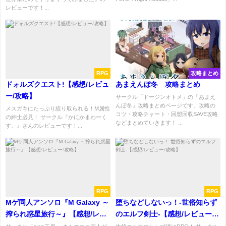
レビューです！...
RPG
攻略まとめ
ドォルズクエスト!【感想/レビュ
あまえんぼ冬 攻略まとめ
ー/攻略】
サークル「ドージンオトメ」の「あまえ
んぼ冬」攻略まとめページです。攻略の
メスガキにたっぷり絞り取られる！M属性
コツ・攻略チャート・回想回収SAVE攻略
の紳士必見！ サークル『かにかまわーく
などまとめていきます！ ...
す。』さんのレビューです！...
RPG
RPG
Mゲ同人アンソロ『M Galaxy ～
堕ちなどしないっ！-世俗知らず
搾られ惑星旅行～』【感想/レビ
のエルフ剣士-【感想/レビュー/
ュー/攻略】
攻略】