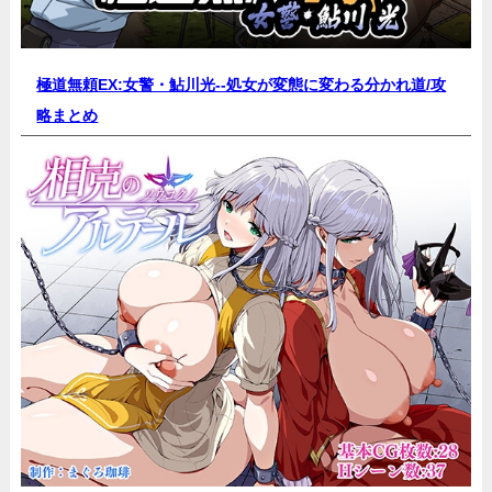
極道無頼EX:女警・鮎川光--処女が変態に変わる分かれ道/
攻
略まとめ