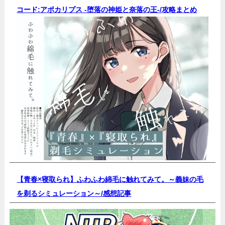
コード:アポカリプス -堕落の神姫と奈落の王-/
攻略まとめ
【青春×寝取られ】ふわふわ綿毛に触れてみて。～義妹の毛
を剃るシミュレーション～/
感想記事