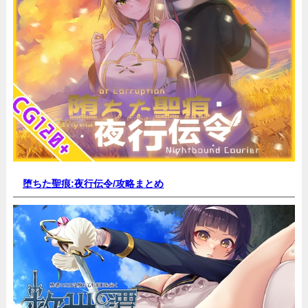
堕ちた聖痕:夜行伝令/
攻略まとめ