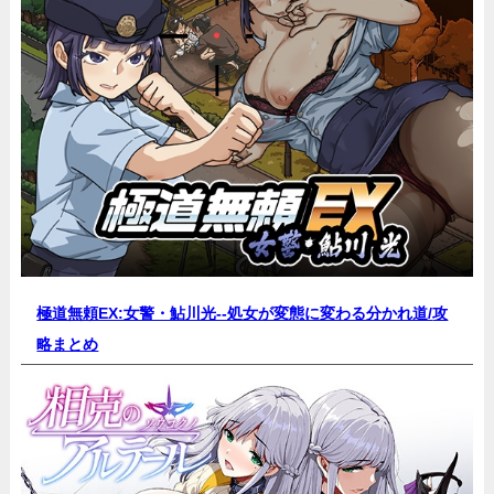
極道無頼EX:女警・鮎川光--処女が変態に変わる分かれ道/
攻
略まとめ