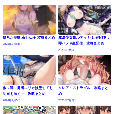
堕ちた聖痕:夜行伝令 攻略まとめ
魔法少女ヨルティナ(1○)#NTR #
即ハメ #生配信 攻略まとめ
2026年7月24日
2026年7月5日
救世譚～勇者エリカは堕ちても
クレア・ストラグル 攻略まと
明日を向く～ 攻略まとめ
め
2026年7月5日
2026年7月5日