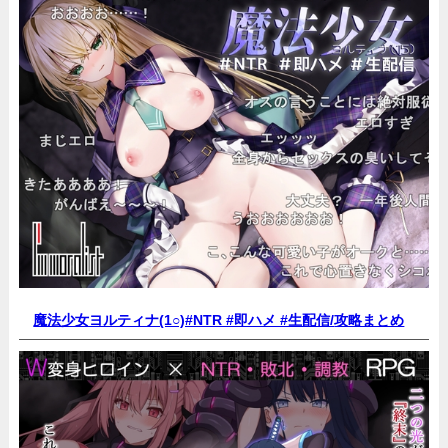
魔法少女ヨルティナ(1○)#NTR #即ハメ #生配信/
攻略まとめ