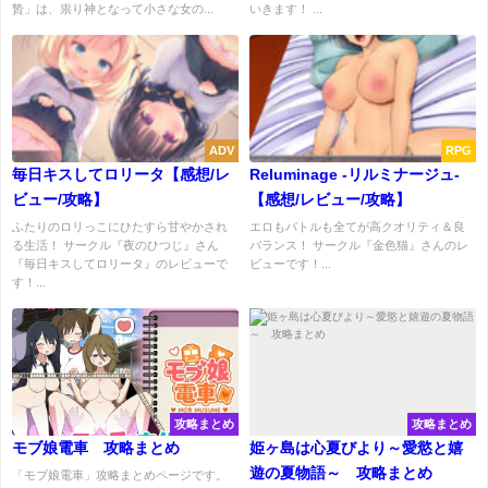
贄」は、祟り神となって小さな女の...
いきます！ ...
ADV
RPG
毎日キスしてロリータ【感想/レ
Reluminage -リルミナージュ-
ビュー/攻略】
【感想/レビュー/攻略】
ふたりのロリっこにひたすら甘やかされ
エロもバトルも全てが高クオリティ＆良
る生活！ サークル『夜のひつじ』さん
バランス！ サークル『金色猫』さんのレ
『毎日キスしてロリータ』のレビューで
ビューです！...
す！...
攻略まとめ
攻略まとめ
モブ娘電車 攻略まとめ
姫ヶ島は心夏びより～愛慾と嬉
遊の夏物語～ 攻略まとめ
「モブ娘電車」攻略まとめページです。