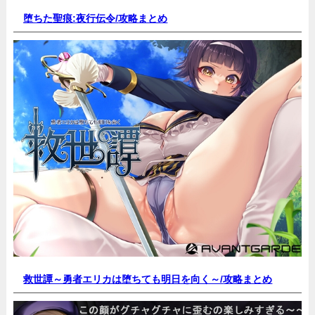
堕ちた聖痕:夜行伝令/
攻略まとめ
救世譚～勇者エリカは堕ちても明日を向く～/
攻略まとめ