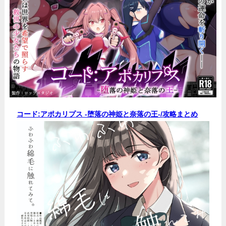
コード:アポカリプス -堕落の神姫と奈落の王-/
攻略まとめ