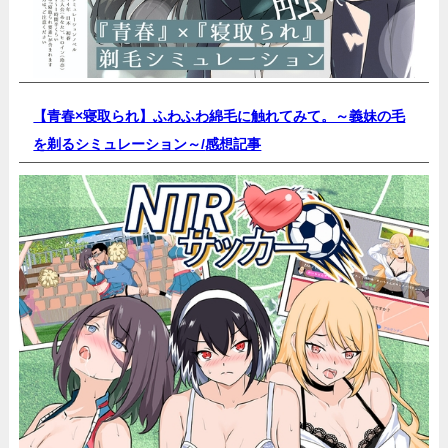
【青春×寝取られ】ふわふわ綿毛に触れてみて。～義妹の毛
を剃るシミュレーション～/
感想記事