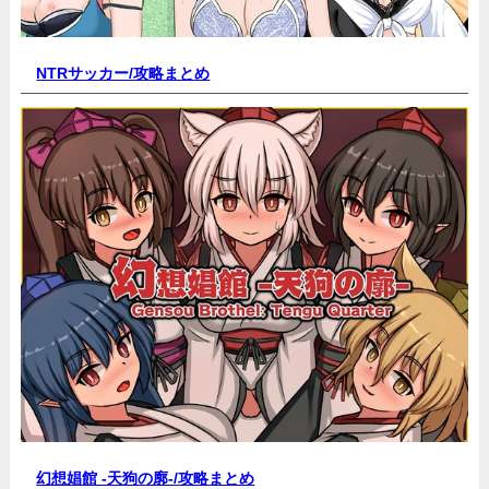
NTRサッカー/
攻略まとめ
幻想娼館 -天狗の廓-/
攻略まとめ