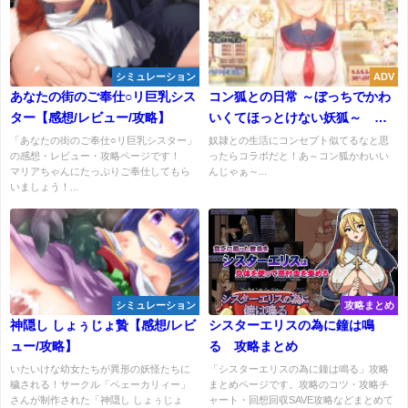
シミュレーション
ADV
あなたの街のご奉仕○リ巨乳シス
コン狐との日常 ～ぼっちでかわ
ター【感想/レビュー/攻略】
いくてほっとけない妖狐～
【感想/レビュー/攻略】
「あなたの街のご奉仕○リ巨乳シスター」
奴隷との生活にコンセプト似てるなと思
の感想・レビュー・攻略ページです！
ったらコラボだと！あ～コン狐かわいい
マリアちゃんにたっぷりご奉仕してもら
んじゃぁ～...
いましょう！...
シミュレーション
攻略まとめ
神隠し しょぅじょ贄【感想/レビ
シスターエリスの為に鐘は鳴
ュー/攻略】
る 攻略まとめ
いたいけな幼女たちが異形の妖怪たちに
「シスターエリスの為に鐘は鳴る」攻略
穢される！サークル「ベェーカリィー」
まとめページです。攻略のコツ・攻略チ
さんが制作された「神隠し しょぅじょ
ャート・回想回収SAVE攻略などまとめて