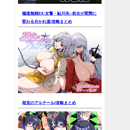
極道無頼EX:女警・鮎川光--処女が変態に
変わる分かれ道/
攻略まとめ
相克のアルテール/
攻略まとめ