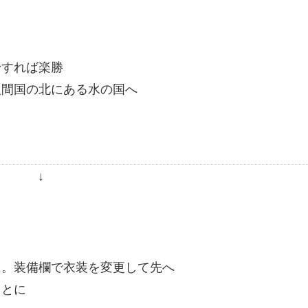
身すれば楽勝
人間国の北にある水の国へ
↓
に。装備欄で衣装を変更して先へ
ことに