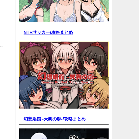
NTRサッカー/
攻略まとめ
幻想娼館 -天狗の廓-/
攻略まとめ