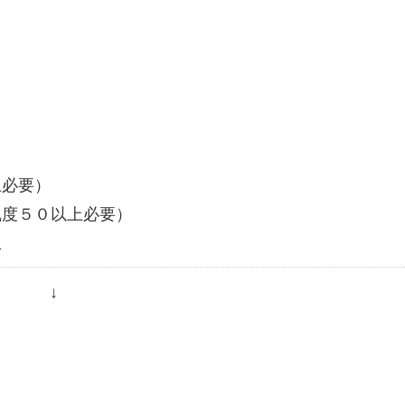
上必要）
乱度５０以上必要）
択
↓