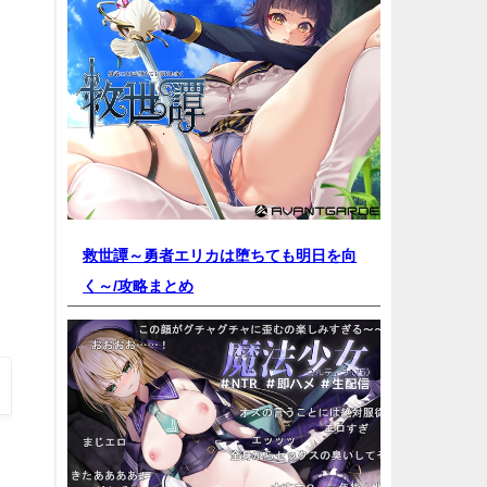
救世譚～勇者エリカは堕ちても明日を向
く～/
攻略まとめ