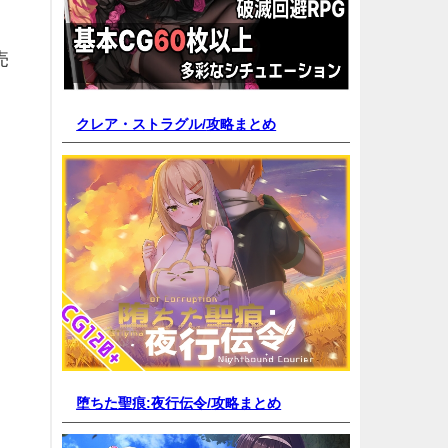
売
クレア・ストラグル/
攻略まとめ
堕ちた聖痕:夜行伝令/
攻略まとめ