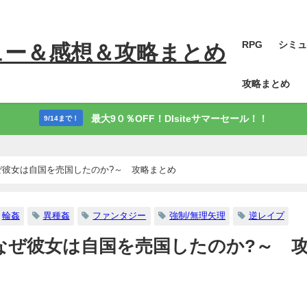
RPG
シミュ
ュー＆感想＆攻略まとめ
攻略まとめ
最大9０％OFF！Dlsiteサマーセール！！
9/14まで！
ぜ彼女は自国を売国したのか?～ 攻略まとめ
輪姦
異種姦
ファンタジー
強制/無理矢理
逆レイプ
なぜ彼女は自国を売国したのか?～ 