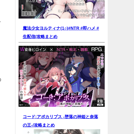
そ
魔法少女ヨルティナ(1○)#NTR #即ハメ #
生配信/
攻略まとめ
の
コード:アポカリプス -堕落の神姫と奈落
の王-/
攻略まとめ