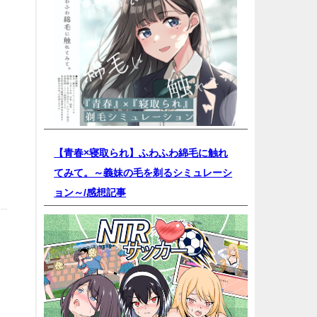
【青春×寝取られ】ふわふわ綿毛に触れ
てみて。～義妹の毛を剃るシミュレーシ
ョン～/
感想記事