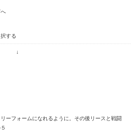
窟へ
選択する
↓
キリーフォームになれるように。その後リースと戦闘
ル５