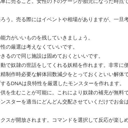
馬車に売ること。女性の下のゲージが胎児になった時点
売ろう。売る際にはイベントや相場がありますが、一旦
の能力がいいものを残していきましょう。
特性の厳選は考えなくていいです。
できるので同じ施設は固めておくといいです。
自動で奴隷の世話をしてくれる妖精を作れます。非常に
妖精制作時必要な解体回数減少をとっておくといい解体
するDNAは良特性を厳選したモンスターを作れます。
子供を生むことが可能に。これにより奴隷の補充が無料
モンスターを適当にどんどん交配させていくだけでお金
ックスが開放されます。コマンドを選択して反応が楽し