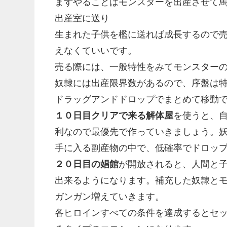
まずやることはモンスターを出産させて
出産室に送り
生まれた子供を檻に送れば成長するので
えなくていいです。
売る際には、一般特性をみてモンスター
奴隷には出産限界数があるので、序盤は
ドラッグアンドドロップでまとめて移動
１０日目クリアで来る解体屋
を使うと、
利なので最優先で作っていきましょう。
手に入る副産物の中で、低確率でドロップ
２０日目の娼館
が開放されると、人間と
出来るようになります。補充した奴隷と
ガンガン増えていきます。
各ヒロインすべての条件を達成するとセ