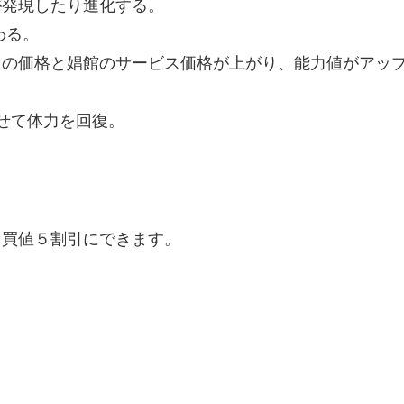
が発現したり進化する。
わる。
隷の価格と娼館のサービス価格が上がり、能力値がアッ
せて体力を回復。
と買値５割引にできます。