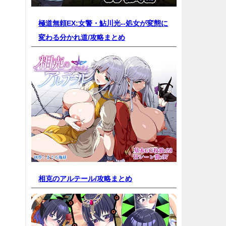
極道無頼EX:女警・鮎川光--処女が変態に
変わる分かれ道/
攻略まとめ
ま
相克のアルテール/
攻略まとめ