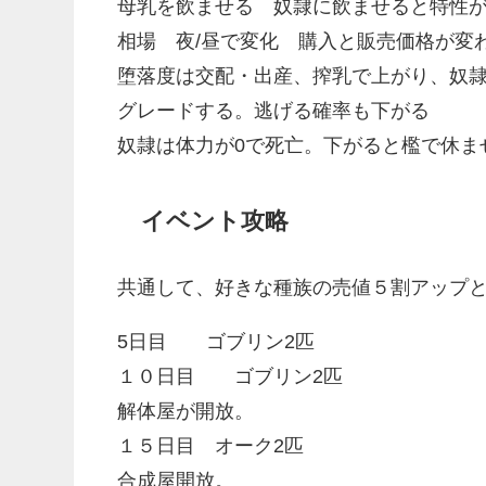
母乳を飲ませる 奴隷に飲ませると特性
相場 夜/昼で変化 購入と販売価格が変
堕落度は交配・出産、搾乳で上がり、奴
グレードする。逃げる確率も下がる
奴隷は体力が0で死亡。下がると檻で休ま
イベント攻略
共通して、好きな種族の売値５割アップ
5日目 ゴブリン2匹
１０日目 ゴブリン2匹
解体屋が開放。
１５日目 オーク2匹
合成屋開放。