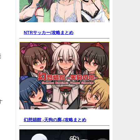
NTRサッカー/
攻略まとめ
売
す
幻想娼館 -天狗の廓-/
攻略まとめ