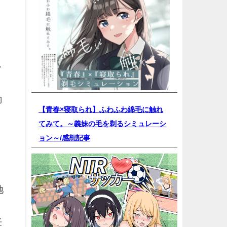
り
を
働
【青春×寝取られ】ふわふわ綿毛に触れ
てみて。～義妹の毛を剃るシミュレーシ
ョン～/
感想記事
地
妊