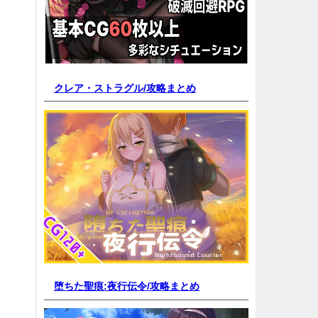
クレア・ストラグル/
攻略まとめ
堕ちた聖痕:夜行伝令/
攻略まとめ