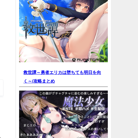
救世譚～勇者エリカは堕ちても明日を向
く～/
攻略まとめ