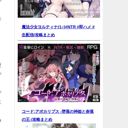
で
考
魔法少女ヨルティナ(1○)#NTR #即ハメ #
生配信/
攻略まとめ
便
で
で
は
コード:アポカリプス -堕落の神姫と奈落
の王-/
攻略まとめ
め