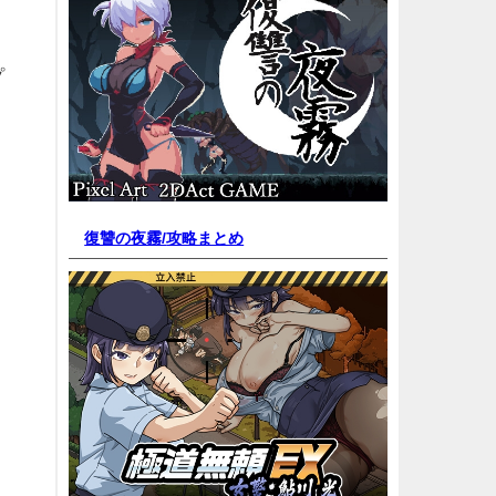
プ
復讐の夜霧/
攻略まとめ