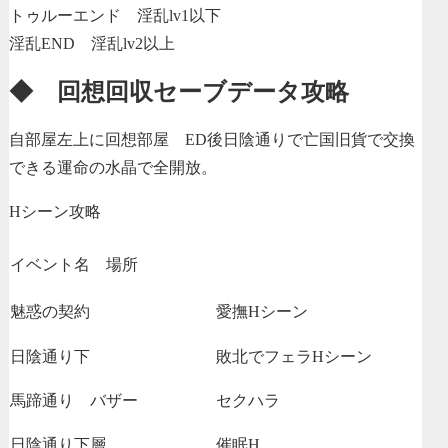
トゥルーエンド 淫乱lv1以下
淫乱END 淫乱lv2以上
◆ 回想回収セーブデータ攻略
自部屋左上に回想部屋 ED後日陰通りで亡国旧貨で交換
できる運命の水晶で全開放。
Hシーン攻略
イベント名 場所
魅惑の契約
愛撫Hシーン
日陰通り下
敗北でフェラHシーン
馬蹄通り バザー
セクハラ
日陰通り下層
催眠H