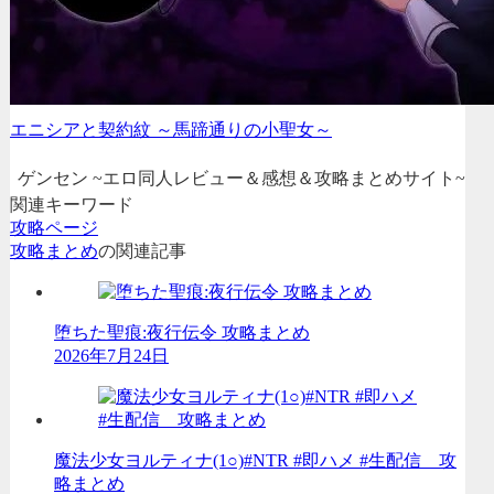
エニシアと契約紋 ～馬蹄通りの小聖女～
ゲンセン ~エロ同人レビュー＆感想＆攻略まとめサイト~
関連キーワード
攻略ページ
攻略まとめ
の関連記事
堕ちた聖痕:夜行伝令 攻略まとめ
2026年7月24日
魔法少女ヨルティナ(1○)#NTR #即ハメ #生配信 攻
略まとめ