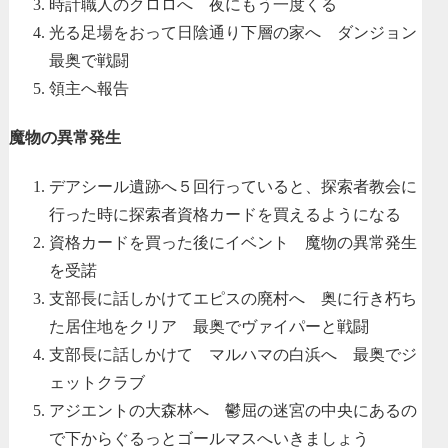
時計職人のクロロへ 夜にもう一度くる
光る足場をおって日陰通り下層の家へ ダンジョン
最奥で戦闘
領主へ報告
魔物の異常発生
デアシール遺跡へ５回行っていると、探索者教会に
行った時に探索者資格カードを買えるようになる
資格カードを買った後にイベント 魔物の異常発生
を受諾
支部長に話しかけてエピスの廃村へ 奥に行き朽ち
た居住地をクリア 最奥でヴァイパーと戦闘
支部長に話しかけて マルハマの白浜へ 最奥でジ
ェットクラブ
アジエントの大森林へ 鬱屈の迷宮の中央にあるの
で下からぐるっとゴールマスへいきましょう