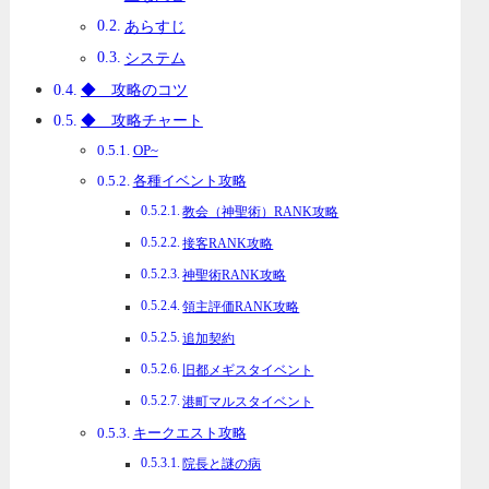
あらすじ
システム
◆ 攻略のコツ
◆ 攻略チャート
OP~
各種イベント攻略
教会（神聖術）RANK攻略
接客RANK攻略
神聖術RANK攻略
領主評価RANK攻略
追加契約
旧都メギスタイベント
港町マルスタイベント
キークエスト攻略
院長と謎の病