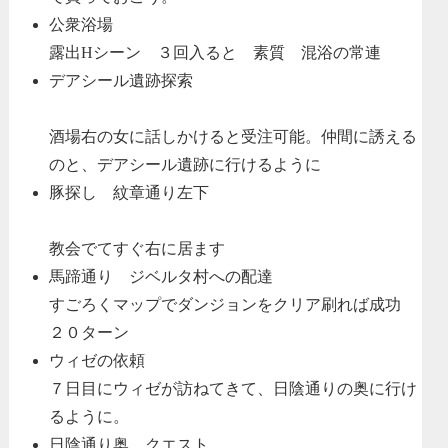
公衆浴場
露出Hシーン ３回入ると 素質 混浴の常連
デアシール遺跡探索
酒場右の女に話しかけると受注可能。仲間に誘える
のと、デアシール遺跡に行けるように
豚探し 紋章通り左下
教会でてすぐ右に居ます
馬蹄通り ジベルタ村への配達
すごろくマップでダンジョンをクリア刷れば成功
２０ターン
ウィゼの依頼
７日目にウィゼが訪ねてきて、日陰通りの奥に行け
るように。
日陰通り奥 クエスト