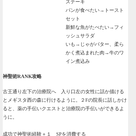
ステーキ
パンが食べたい→トースト
セット
新鮮な魚がたべたい→フィ
ッシュサラダ
いも→じゃがバター、柔ら
かく煮込まれた肉→牛のワ
イン煮込み
神聖術RANK攻略
古王通り左下の治療院へ 入り口左の女性に話か描ける
とメギスタ西の森に行けるように。２Fの院長に話しかけ
ると、薬の手伝いクエストと治療院の手伝いができるよ
うに。
成功で神聖術経験＋１ SPを消費する