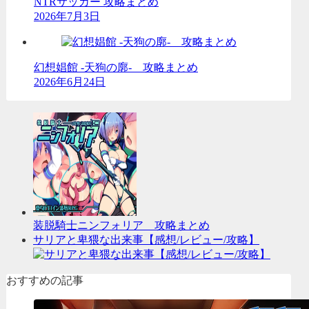
NTRサッカー 攻略まとめ
2026年7月3日
幻想娼館 -天狗の廓- 攻略まとめ
2026年6月24日
装脱騎士ニンフォリア 攻略まとめ
サリアと卑猥な出来事【感想/レビュー/攻略】
おすすめの記事