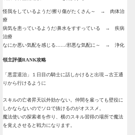
怪我をしているようだ/擦り傷がたくさん～ → 肉体治
療
病気を患っているようだ/鼻水をすすっている → 疾病
治療
なにか悪い気配を感じる……/邪悪な気配に～ → 浄化
領主評価RANK攻略
「悪霊退治」１日目の騎士に話しかけると出現→古王通
りから行けるように
スキルの亡者昇天以外効かない。仲間を雇っても壁役に
しかならないのでソロで抜けるのがオススメ。
魔法使いの探索者を作り、横のスキル習得の場所で魔法
を覚えさせると戦力になります。