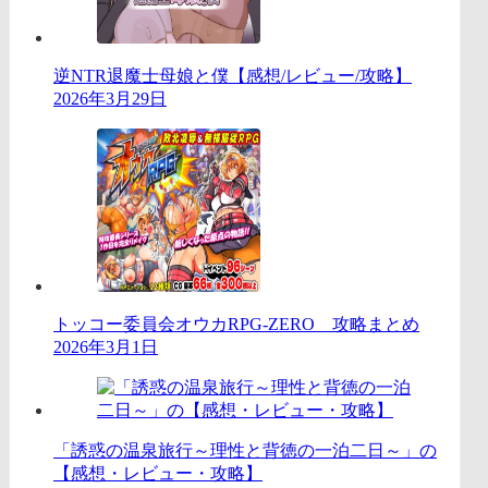
逆NTR退魔士母娘と僕【感想/レビュー/攻略】
2026年3月29日
トッコー委員会オウカRPG-ZERO 攻略まとめ
2026年3月1日
「誘惑の温泉旅行～理性と背徳の一泊二日～」の
【感想・レビュー・攻略】