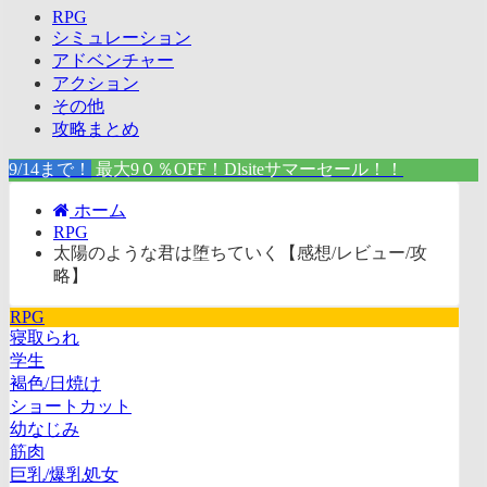
RPG
シミュレーション
アドベンチャー
アクション
その他
攻略まとめ
9/14まで！
最大9０％OFF！Dlsiteサマーセール！！
ホーム
RPG
太陽のような君は堕ちていく【感想/レビュー/攻
略】
RPG
寝取られ
学生
褐色/日焼け
ショートカット
幼なじみ
筋肉
巨乳/爆乳処女