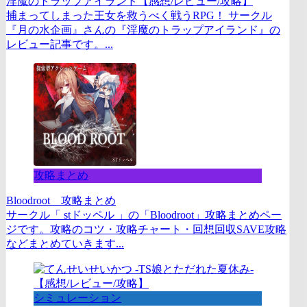
淫魔のトラップアイランド【感想/レビュー/攻略】
捕まってしまった王女を救うべく戦うRPG！ サークル
『月の水企画』さんの『淫魔のトラップアイランド』の
レビュー記事です。...
攻略まとめ
Bloodroot 攻略まとめ
サークル「 stドッペル 」の「Bloodroot」攻略まとめペー
ジです。攻略のコツ・攻略チャート・回想回収SAVE攻略
などまとめていきます...
シミュレーション