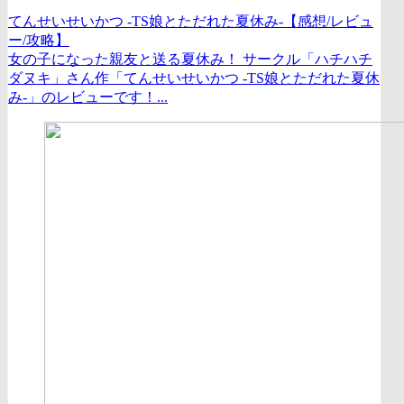
てんせいせいかつ -TS娘とただれた夏休み-【感想/レビュ
ー/攻略】
女の子になった親友と送る夏休み！ サークル「ハチハチ
ダヌキ」さん作「てんせいせいかつ -TS娘とただれた夏休
み-」のレビューです！...