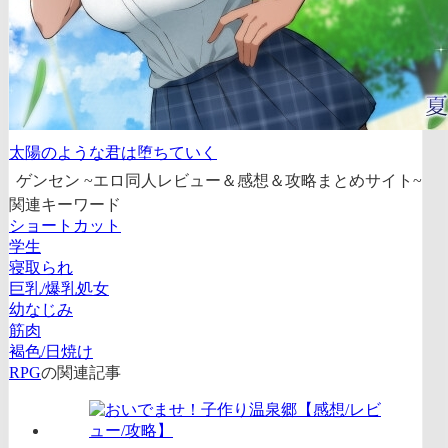
太陽のような君は堕ちていく
ゲンセン ~エロ同人レビュー＆感想＆攻略まとめサイト~
関連キーワード
ショートカット
学生
寝取られ
巨乳/爆乳処女
幼なじみ
筋肉
褐色/日焼け
RPG
の関連記事