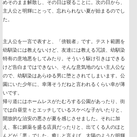
めそのまま解散し、その日は寝ることに。次の日から、
主人公と明輝にとって、忘れられない夏が始まるのでし
た。
主人公を一言で表すと、「傍観者」です。テスト範囲を
幼馴染には教えないけど、友達には教える冗談、幼馴染
特有の意地悪をしてみたり。そういう駆け引きはできる
けど告白まではできない、そんな意気地のない主人公な
ので、幼馴染はあらゆる男に堕とされてしまいます。公
園にいた少年に、幸薄そうだねと言われるくらい幸が薄
いです。
帰り道にはホームレスがたむろする公園があったり、街
では白昼堂々とエッチしているスケベな子がいたりと、
開放的な治安の悪さが夏を感じさせました。それに加
え、客に媚薬を盛る店員だったりと、出てくる人のほと
んどが「悪」でした。癒しと言えば、太陽のような明輝