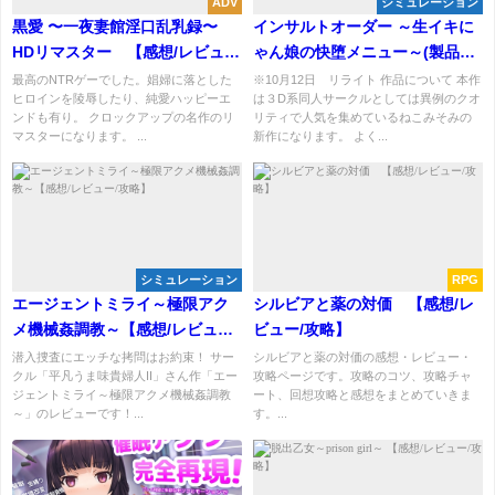
ADV
シミュレーション
黒愛 〜一夜妻館淫口乱乳録〜
インサルトオーダー ～生イキに
HDリマスター 【感想/レビュ
ゃん娘の快堕メニュー～(製品
ー/攻略】
版) 【レビュー感想・攻略】
最高のNTRゲーでした。娼婦に落とした
※10月12日 リライト 作品について 本作
ヒロインを陵辱したり、純愛ハッピーエ
は３D系同人サークルとしては異例のクオ
ンドも有り。 クロックアップの名作のリ
リティで人気を集めているねこみそみの
マスターになります。 ...
新作になります。 よく...
シミュレーション
RPG
エージェントミライ～極限アク
シルビアと薬の対価 【感想/レ
メ機械姦調教～【感想/レビュー/
ビュー/攻略】
攻略】
潜入捜査にエッチな拷問はお約束！ サー
シルビアと薬の対価の感想・レビュー・
クル「平凡うま味貴婦人II」さん作「エー
攻略ページです。攻略のコツ、攻略チャ
ジェントミライ～極限アクメ機械姦調教
ート、回想攻略と感想をまとめていきま
～」のレビューです！...
す。...