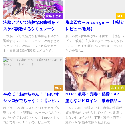
攻略まとめ
RPG
洗脳アプリで清楚なお嬢様をド
脱出乙女～prison girl～ 【感想/
スケベ調教するシミュレーショ
レビュー/攻略】
ン 攻略まとめ
「洗脳アプリで清楚なお嬢様をドスケベ
脱出乙女～prison girl～ 体験版 【感想/レ
調教するシミュレーション」攻略まとめ
ビュー/攻略】主人公のタニアちゃんかわ
ページです。攻略のコツ・攻略チャー
いい。このドヤ顔めっちゃ好き。 街の人
ト・回想回収SAVE攻略などまとめ...
との会話も...
ADV
おすすめ
やめて！お姉ちゃん！！白いオ
NTR・凌辱・売春・娼婦・AV・
シッコがでちゃう！！【レビュ
堕ちないヒロイン 厳選作品ま
ー】
とめ！
超ブラコンお姉ちゃんとのイチャラブを
こんにちは、管理人です。自分の性癖が
楽しもう！ 本記事は、ゆーせいらんさん
貞操観念がしっかりしていて、快楽堕ち
の『やめて！お姉ちゃん！！白いオシッ
しないヒロインが、NTR・凌辱・売春・
コがでちゃう！！』のレビューで...
娼婦・AV女優等で嫌々犯された...