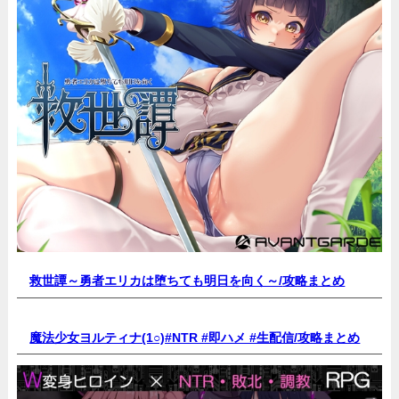
救世譚～勇者エリカは堕ちても明日を向く～/
攻略まとめ
魔法少女ヨルティナ(1○)#NTR #即ハメ #生配信/
攻略まとめ