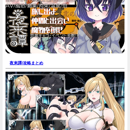
夜来譚/
攻略まとめ