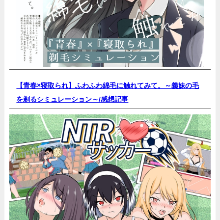
【青春×寝取られ】ふわふわ綿毛に触れてみて。～義妹の毛
を剃るシミュレーション～/
感想記事