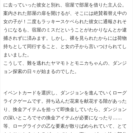
に去っていった彼女と別れ、宿屋で部屋を借りた主人公。
案内された部屋の扉を開けるが、そこには絶賛着替え中の
女の子が！二度もラッキースケベられた彼女に通報されそ
うになるも、宿屋のミスだということがわかりなんとか逮
捕されずに済みます。しかし、裸を見られたからには荷物
持ちとして同行すること、と女の子から言いつけられてし
まいました。
こうして、難を逃れたヤマモトとモニカちゃんの、ダンジ
ョン探索の日々が始まるのでした。
イベントカードを選択し、ダンジョンを進んでいくローグ
ライクゲームです。持ち込んだ花束を献花する階があった
り、換金アイテムを拾って即換金していたら、ダンジョン
の深いところでその換金アイテムが必要になったり……
等、ローグライクの乙な要素が散りばめられていて、とて