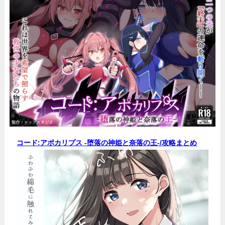
コード:アポカリプス -堕落の神姫と奈落の王-/
攻略まとめ