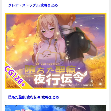
クレア・ストラグル/
攻略まとめ
堕ちた聖痕:夜行伝令/
攻略まとめ