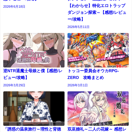
【わからせ】特化エロトラップ
2026年6月18日
ダンジョン探索～【感想/レビュ
ー/攻略】
2026年5月11日
逆NTR退魔士母娘と僕【感想/レ
トッコー委員会オウカRPG-
ビュー/攻略】
ZERO 攻略まとめ
2026年3月29日
2026年3月1日
「誘惑の温泉旅行～理性と背徳
双巫婚礼～二人の花嫁～ 感想レ