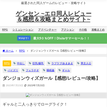
厳選された同人ゲームのレビュー・攻略サイト
ゲンセン ~エロ同人レビュー
＆感想＆攻略まとめサイト~
RPG
シミュレーション
アドベンチャー
アクション
その他
攻略まとめ
最大9０％OFF！Dlsiteサマーセール！！
9/14まで！
ホーム
RPG
ダンジョンウィズガール【感想/レビュー/攻略】
RPG
中出し
巨乳/爆乳
ラブラブ/あまあま
男主人公
パイズリ
フェラチオ
睡眠姦
ギャル
ダンジョンウィズガール【感想/レビュー/攻略】
2023年7月23日
2023年7月23日
ギャルと二人っきりでローグライク！