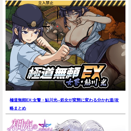
極道無頼EX:女警・鮎川光--処女が変態に変わる分かれ道/
攻
略まとめ