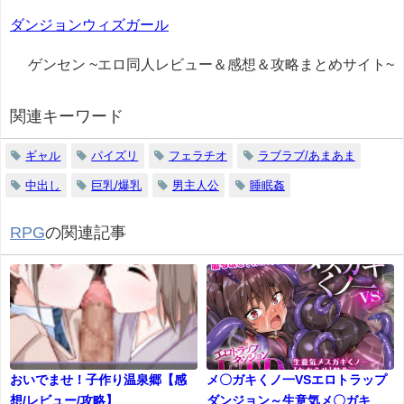
ダンジョンウィズガール
ゲンセン ~エロ同人レビュー＆感想＆攻略まとめサイト~
関連キーワード
ギャル
パイズリ
フェラチオ
ラブラブ/あまあま
中出し
巨乳/爆乳
男主人公
睡眠姦
RPG
の関連記事
おいでませ！子作り温泉郷【感
メ〇ガキくノ一VSエロトラップ
想/レビュー/攻略】
ダンジョン～生意気メ〇ガキ