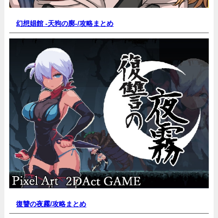
幻想娼館 -天狗の廓-/
攻略まとめ
復讐の夜霧/
攻略まとめ