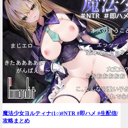
魔法少女ヨルティナ(1○)#NTR #即ハメ #生配信/
攻略まとめ