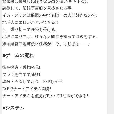
秘密裏に侵略し娼婦となる娘を攫い(キャトる)、
調教して、娼館宇宙船を繁盛させる事。
イカ・スミスは船団の中でも随一の人間好きなので、
地球人にエロいことができる!!
と、張り切って任務を受ける。
地球に降り立ち、様々な人間達を攫って調教をする、
娼館経営兼地球侵略任務が、今、はじまる――。
■ゲームの流れ
街を探索・獲物発見!
フラグを立てて捕獲!
調教・売春してお金・ExPを入手!
ExPでチートアイテム開発!
チートアイテムを使えば町中でHな事ができる!
■システム