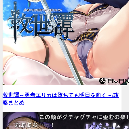
救世譚～勇者エリカは堕ちても明日を向く～/
攻
略まとめ