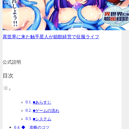
異世界に来た触手星人が娼館経営で征服ライフ
公式説明
目次
■あらすじ
■ゲームの流れ
■システム
◆ 攻略のコツ