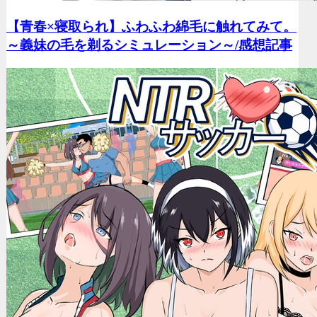
【青春×寝取られ】ふわふわ綿毛に触れてみて。
～義妹の毛を剃るシミュレーション～/
感想記事