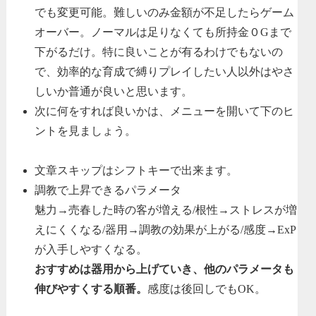
でも変更可能。難しいのみ金額が不足したらゲーム
オーバー。ノーマルは足りなくても所持金０Gまで
下がるだけ。特に良いことが有るわけでもないの
で、効率的な育成で縛りプレイしたい人以外はやさ
しいか普通が良いと思います。
次に何をすれば良いかは、メニューを開いて下のヒ
ントを見ましょう。
文章スキップはシフトキーで出来ます。
調教で上昇できるパラメータ
魅力→売春した時の客が増える/根性→ストレスが増
えにくくなる/器用→調教の効果が上がる/感度→ExP
が入手しやすくなる。
おすすめは器用から上げていき、他のパラメータも
伸びやすくする順番。
感度は後回しでもOK。