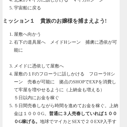
宇宙船に戻る
ミッション１ 貴族のお嬢様を捕まえよう!
屋敷へ向かう
右下の道具屋へ メイドHシーン 捕虜に憑依が可
能に
メイドに憑依して屋敷へ
屋敷の１Fのフローラに話しかける フローラHシ
ーン 売春が可能に 拠点のSHOPでEXPを消費し
て牢屋を増やせるように（上納金も増える）
５日以内にお金を稼ぐ
５日間売春しながら時間を進めてお金を稼ぐ。上納
金は１０００G。
普通に３人売春していれば１００
０G稼げる。
地球でマイカとSEXで２０EXP入手す