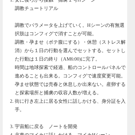
調教チュートリアル
調教でパラメータを上げていく。Hシーンの有無選
択肢はコンフィグで消すことが可能。
調教・孕ませ（ボテ腹にする）・休憩（ストレス解
消）から１日の行動を選んでセットする。セットし
た行動は１日の終り（AM6:00)に完了。
時間は地球探索で経過、船のコントロールパネルで
進めることも出来る。コンフィグで速度変更可能。
孕ませ状態では売春と休息しか出来ない。産卵する
と探索場所と捕虜の収容人数が増える。
街に行き左上に居る女性に話しかける、身分証を入
手。
宇宙船に戻る ノートを開発
北東のマイカに話しかける マイカHシーン