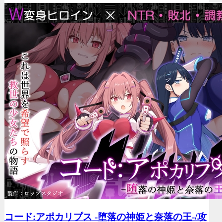
コード:アポカリプス -堕落の神姫と奈落の王-/
攻