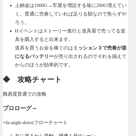
上納金は1000G→牢屋を増設する毎に200G増えてい
く。普通に売春していれば足りる額なので焦らずや
ろう。
Hイベントはストーリー進行と道具屋で売ってる道
具を購入すると出来ます。
道具を買うお金を稼ぐのは
ミッション３で売春が楽
になるバッテリー
が売り出されるのでそれを揃えて
からのほうが効率的です。
◆ 攻略チャート
難易度普通での攻略
プロローグ～
fa-angle-down
フローチャート
女に後ろから接触 捕虜１号Hシーン