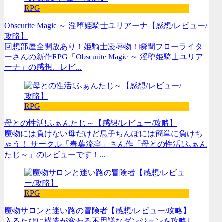
RPG
Obscurite Magie ～ 淫堕姫騎士ユリアーナ【感想/レビュー/
攻略】
回想部屋全開放あり！姫騎士凌辱物！瞬間フローライタ
ーさんの新作RPG「Obscurite Magie ～ 淫堕姫騎士ユリア
ーナ」の感想、レビ...
RPG
母との性活!ふぁんたじ～【感想/レビュー/攻略】
魔物には負けない母だけど息子ちんぽには簡単に負けち
ゃう！ サークル「春葉流亭」さん作「母との性活!ふぁん
たじ～」のレビューです！...
RPG
魔物サロンと迷い路の冒険者【感想/レビュー/攻略】
入るたびに構造が変わる不思議なダンジョンを攻略し