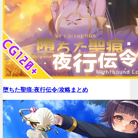
堕ちた聖痕:夜行伝令/
攻略まとめ