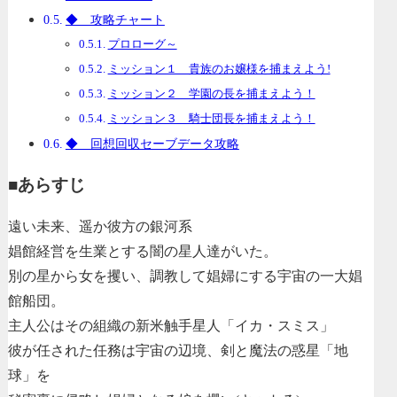
◆ 攻略チャート
プロローグ～
ミッション１ 貴族のお嬢様を捕まえよう!
ミッション２ 学園の長を捕まえよう！
ミッション３ 騎士団長を捕まえよう！
◆ 回想回収セーブデータ攻略
■あらすじ
遠い未来、遥か彼方の銀河系
娼館経営を生業とする闇の星人達がいた。
別の星から女を攫い、調教して娼婦にする宇宙の一大娼
館船団。
主人公はその組織の新米触手星人「イカ・スミス」
彼が任された任務は宇宙の辺境、剣と魔法の惑星「地
球」を