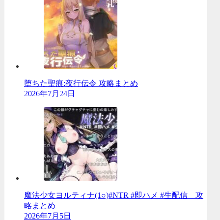
堕ちた聖痕:夜行伝令 攻略まとめ
2026年7月24日
魔法少女ヨルティナ(1○)#NTR #即ハメ #生配信 攻
略まとめ
2026年7月5日