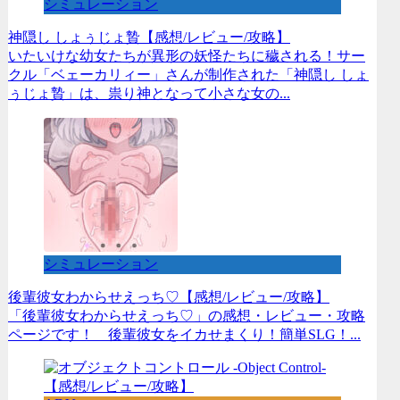
シミュレーション
神隠し しょぅじょ贄【感想/レビュー/攻略】
いたいけな幼女たちが異形の妖怪たちに穢される！サー
クル「ベェーカリィー」さんが制作された「神隠し しょ
ぅじょ贄」は、祟り神となって小さな女の...
シミュレーション
後輩彼女わからせえっち♡【感想/レビュー/攻略】
「後輩彼女わからせえっち♡」の感想・レビュー・攻略
ページです！ 後輩彼女をイカせまくり！簡単SLG！...