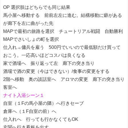
OP 選択肢はどちらでも同じ結果
馬小屋へ移動する 前前左左に進む。結構移動に癖がある
が廊下を左に曲がった先
MAPで最初の旅路を選択 チュートリアル戦闘 自動勝利
MAPでさいしょの町を選択
仕入れ→傭兵を雇う 500円でいいので最低額だけ買って
おこう。一応高いほどコスパは良くなる
家で酒場へ 振り返って左 廊下の突き当り
酒場で酒の変更（今はできない）/食事の変更をする
2階へ移動 奥の談話室へ アロマの変更 廊下の突き当り
客室へ
ナイト入浴シーン１
自室（１Fの馬小屋の隣）へ行きセーブ
倉庫へ（１F自室の前）へ
仕入れへ 行っても行かなくてもOK
玄関へ行き看板を出す