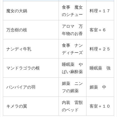
食事 魔女
魔女の大鍋
料理＋１７
のシチュー
アロマ 万
万念樹の枝
客室＋６
年物のお香
食事 ナン
ナンディ牛乳
料理＋２５
ディチーズ
睡眠薬 や
マンドラゴラの根
睡眠薬 強
ばい麻酔薬
媚薬 ニン
バンパイアの羽
媚薬 中
フの媚薬
内装 雷獣
キメラの翼
客室＋１０
のベッド