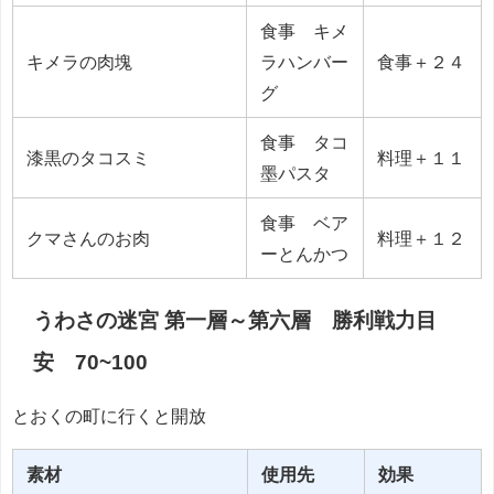
食事 キメ
キメラの肉塊
ラハンバー
食事＋２４
グ
食事 タコ
漆黒のタコスミ
料理＋１１
墨パスタ
食事 ベア
クマさんのお肉
料理＋１２
ーとんかつ
うわさの迷宮 第一層～第六層 勝利戦力目
安 70~100
とおくの町に行くと開放
素材
使用先
効果