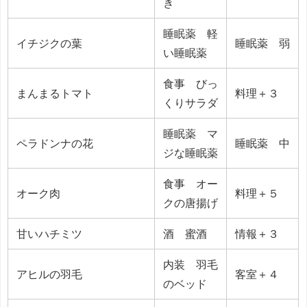
き
睡眠薬 軽
イチジクの葉
睡眠薬 弱
い睡眠薬
食事 びっ
まんまるトマト
料理＋３
くりサラダ
睡眠薬 マ
ペラドンナの花
睡眠薬 中
ジな睡眠薬
食事 オー
オーク肉
料理＋５
クの唐揚げ
甘いハチミツ
酒 蜜酒
情報＋３
内装 羽毛
アヒルの羽毛
客室＋４
のベッド