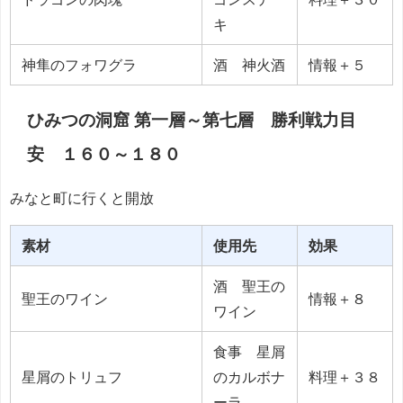
キ
神隼のフォワグラ
酒 神火酒
情報＋５
ひみつの洞窟 第一層～第七層 勝利戦力目
安 １６０～１８０
みなと町に行くと開放
素材
使用先
効果
酒 聖王の
聖王のワイン
情報＋８
ワイン
食事 星屑
星屑のトリュフ
のカルボナ
料理＋３８
ーラ