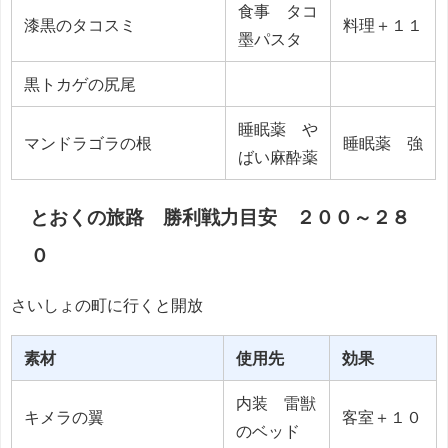
食事 タコ
漆黒のタコスミ
料理＋１１
墨パスタ
黒トカゲの尻尾
睡眠薬 や
マンドラゴラの根
睡眠薬 強
ばい麻酔薬
とおくの旅路 勝利戦力目安 ２００～２８
０
さいしょの町に行くと開放
素材
使用先
効果
内装 雷獣
キメラの翼
客室＋１０
のベッド