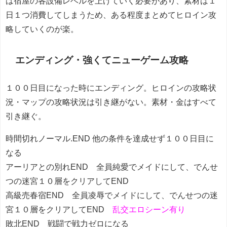
は宿屋の各設備レベルを上げていく必要があり、素材は１
日１つ消費してしまうため、ある程度まとめてヒロイン攻
略していくのが楽。
エンディング・強くてニューゲーム攻略
１００日目になった時にエンディング。ヒロインの攻略状
況・マップの攻略状況は引き継がない。素材・金はすべて
引き継ぐ。
時間切れノーマル.END 他の条件を達成せず１００日目に
なる
アーリアとの別れEND 全員純愛でメイドにして、でんせ
つの迷宮１０層をクリアしてEND
高級売春宿END 全員凌辱でメイドにして、でんせつの迷
宮１０層をクリアしてEND
乱交エロシーン有り
敗北END 戦闘で戦力ゼロになる