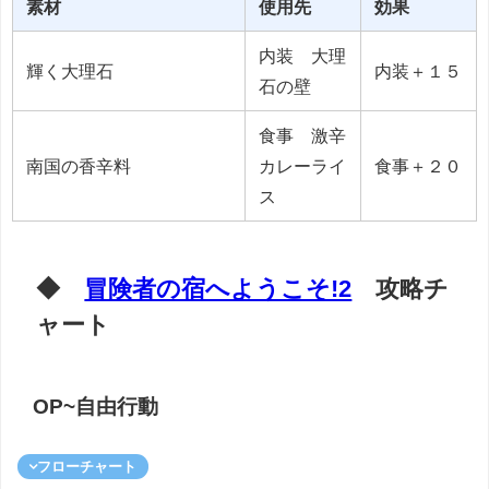
素材
使用先
効果
内装 大理
輝く大理石
内装＋１５
石の壁
食事 激辛
南国の香辛料
カレーライ
食事＋２０
ス
◆
冒険者の宿へようこそ!2
攻略チ
ャート
OP~自由行動
フローチャート