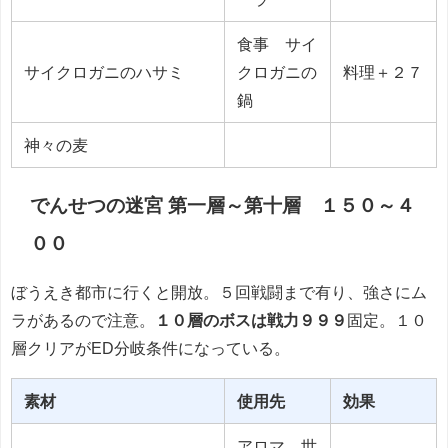
食事 サイ
サイクロガニのハサミ
クロガニの
料理＋２７
鍋
神々の麦
でんせつの迷宮 第一層～第十層 １５０～４
００
ぼうえき都市に行くと開放。５回戦闘まで有り、強さにム
ラがあるので注意。
１０層のボスは戦力９９９
固定。１０
層クリアがED分岐条件になっている。
素材
使用先
効果
アロマ 世