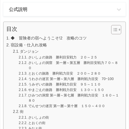
公式説明
目次
◆ 冒険者の宿へようこそ!2 攻略のコツ
宿設備・仕入れ攻略
ダンジョン
さいしょの旅路 勝利目安戦力 ２０～２５
さいしょの洞窟 第一層～第五層 勝利目安戦力７０～８
０
とおくの旅路 勝利戦力目安 ２００～２８０
うわさの迷宮 第一層～第六層 勝利戦力目安 70~100
うみぞいの旅路 勝利戦力目安 ９５～１１０
やまごえの旅路 勝利戦力目安 １３０～１５０
ひみつの洞窟 第一層～第七層 勝利戦力目安 １６０～１
８０
でんせつの迷宮 第一層～第十層 １５０～４００
街
さいしょの街
とおくの街
みなと街