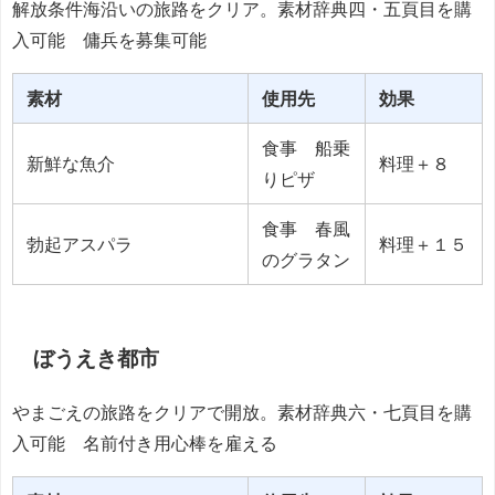
解放条件海沿いの旅路をクリア。素材辞典四・五頁目を購
入可能 傭兵を募集可能
素材
使用先
効果
食事 船乗
新鮮な魚介
料理＋８
りピザ
食事 春風
勃起アスパラ
料理＋１５
のグラタン
ぼうえき都市
やまごえの旅路をクリアで開放。素材辞典六・七頁目を購
入可能 名前付き用心棒を雇える