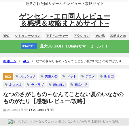
厳選された同人ゲームのレビュー・攻略サイト
ゲンセン ~エロ同人レビュー
＆感想＆攻略まとめサイト~
RPG
シミュレーション
アドベンチャー
アクション
その他
攻略まとめ
最大9０％OFF！Dlsiteサマーセール！！
9/14まで！
ホーム
ADV
なつのさがしもの～なんてことない夏のいなかのものがたり
【感想/レビュー/攻略】
ADV
おねショタ
男主人公
ドット
アニメ
断面図
あまあま
ラブラブ
ほのぼの
日常生活
なつのさがしもの～なんてことない夏のいなかの
ものがたり【感想/レビュー/攻略】
2023年11月7日
2023年11月7日