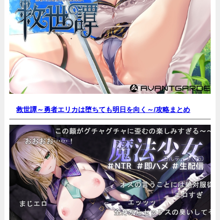
救世譚～勇者エリカは堕ちても明日を向く～/
攻略まとめ