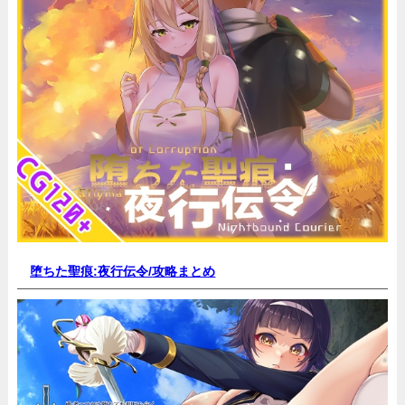
堕ちた聖痕:夜行伝令/
攻略まとめ