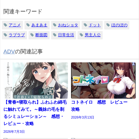
関連キーワード
アニメ
あまあま
おねショタ
ドット
ほのぼの
ラブラブ
断面図
日常生活
男主人公
ADV
の関連記事
【青春×寝取られ】ふわふわ綿毛
コトネイロ 感想 レビュー
に触れてみて。～義妹の毛を剃
攻略
るシミュレーション～ 感想・
2026年3月13日
レビュー・攻略
2026年7月3日