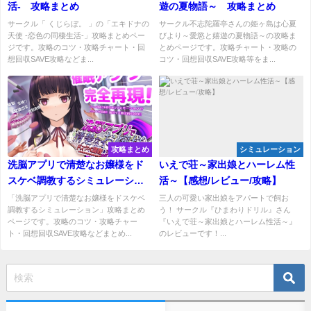
活- 攻略まとめ
遊の夏物語～ 攻略まとめ
サークル「 くじらぼ。 」の「エキドナの
サークル不志陀羅亭さんの姫ヶ島は心夏
天使 -恋色の同棲生活-」攻略まとめペー
びより～愛慾と嬉遊の夏物語～の攻略ま
ジです。攻略のコツ・攻略チャート・回
とめページです。攻略チャート・攻略の
想回収SAVE攻略などま...
コツ・回想回収SAVE攻略等をま...
攻略まとめ
シミュレーション
洗脳アプリで清楚なお嬢様をド
いえで荘～家出娘とハーレム性
スケベ調教するシミュレーショ
活～【感想/レビュー/攻略】
ン 攻略まとめ
「洗脳アプリで清楚なお嬢様をドスケベ
三人の可愛い家出娘をアパートで飼お
調教するシミュレーション」攻略まとめ
う！ サークル『ひまわりドリル』さん
ページです。攻略のコツ・攻略チャー
『いえで荘～家出娘とハーレム性活～』
ト・回想回収SAVE攻略などまとめ...
のレビューです！...