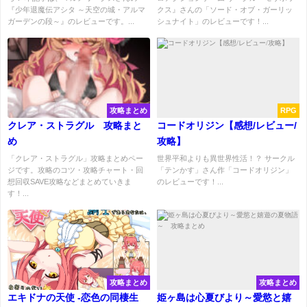
『少年退魔伝アシタ ～天空の城・アルマ
クス』さんの「ソード・オブ・ガーリッ
ガーデンの段～』のレビューです。...
シュナイト」のレビューです！...
攻略まとめ
RPG
クレア・ストラグル 攻略まと
コードオリジン【感想/レビュー/
め
攻略】
「クレア・ストラグル」攻略まとめペー
世界平和よりも異世界性活！？ サークル
ジです。攻略のコツ・攻略チャート・回
「テンかす」さん作「コードオリジン」
想回収SAVE攻略などまとめていきま
のレビューです！...
す！...
攻略まとめ
攻略まとめ
エキドナの天使 -恋色の同棲生
姫ヶ島は心夏びより～愛慾と嬉