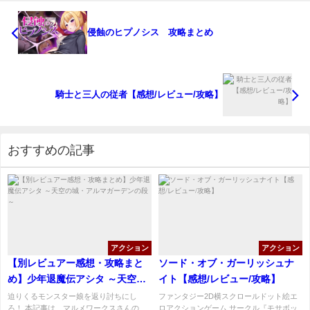
侵蝕のヒプノシス 攻略まとめ
騎士と三人の従者【感想/レビュー/攻略】
おすすめの記事
アクション
アクション
【別レビュアー感想・攻略まと
ソード・オブ・ガーリッシュナ
め】少年退魔伝アシタ ～天空の
イト【感想/レビュー/攻略】
城・アルマガーデンの段～
迫りくるモンスター娘を返り討ちにし
ファンタジー2D横スクロールドット絵エ
ろ！ 本記事は、マルメワークスさんの
ロアクションゲーム サークル『モサボッ