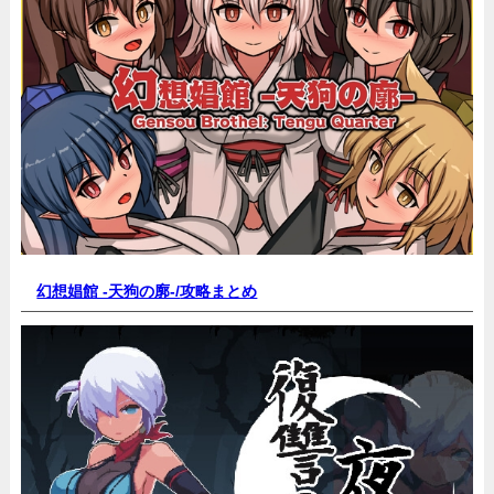
幻想娼館 -天狗の廓-/
攻略まとめ