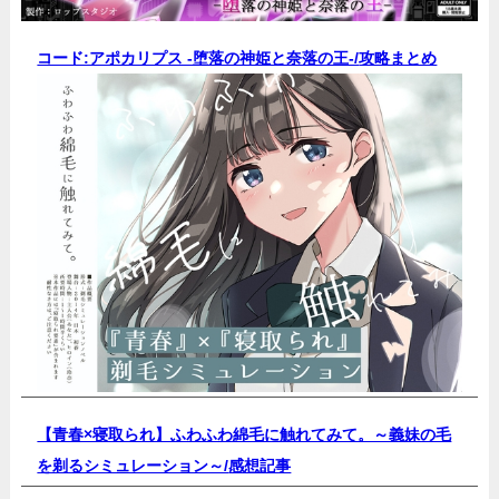
コード:アポカリプス -堕落の神姫と奈落の王-/
攻略まとめ
【青春×寝取られ】ふわふわ綿毛に触れてみて。～義妹の毛
を剃るシミュレーション～/
感想記事