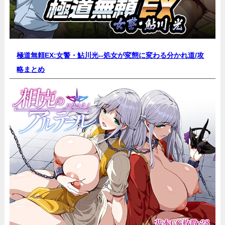
極道無頼EX:女警・鮎川光--処女が変態に変わる分かれ道/
攻
略まとめ