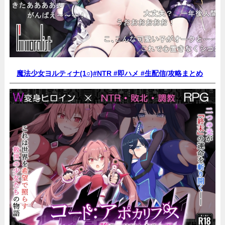
魔法少女ヨルティナ(1○)#NTR #即ハメ #生配信/
攻略まとめ