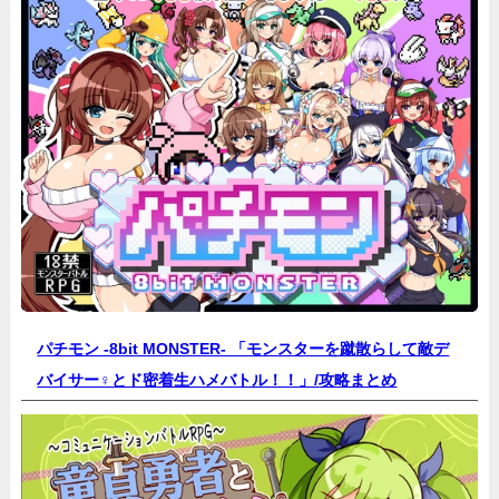
パチモン -8bit MONSTER- 「モンスターを蹴散らして敵デ
バイサー♀とド密着生ハメバトル！！」/
攻略まとめ