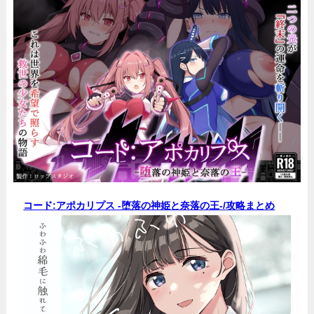
コード:アポカリプス -堕落の神姫と奈落の王-/
攻略まとめ