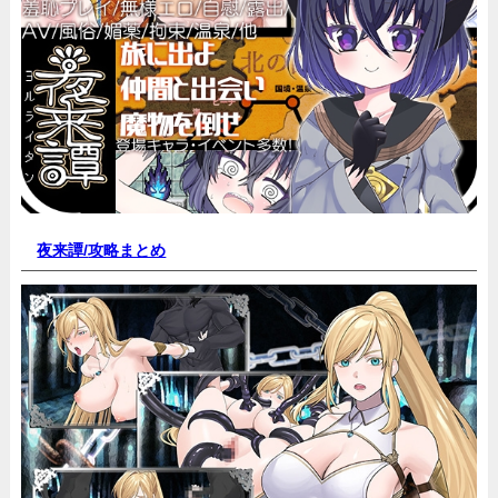
夜来譚/
攻略まとめ