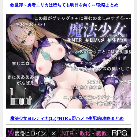
救世譚～勇者エリカは堕ちても明日を向く～/
攻略まとめ
魔法少女ヨルティナ(1○)#NTR #即ハメ #生配信/
攻略まとめ