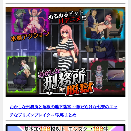
おかしな刑務所と淫欲の地下迷宮 ～隙だらけな七奈のエッ
チなプリズンブレイク～/
攻略まとめ