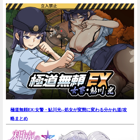
極道無頼EX:女警・鮎川光--処女が変態に変わる分かれ道/
攻
略まとめ