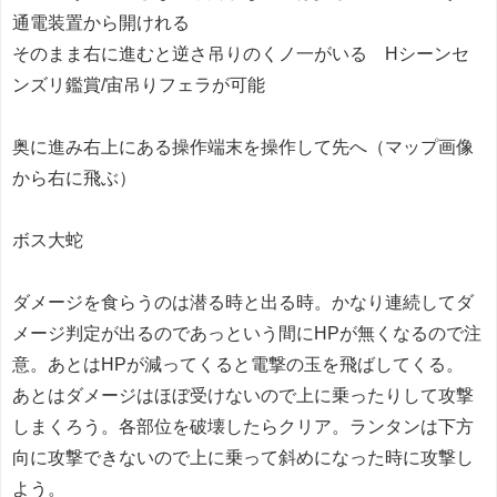
通電装置から開けれる
そのまま右に進むと逆さ吊りのくノ一がいる Hシーンセ
ンズリ鑑賞/宙吊りフェラが可能
奥に進み右上にある操作端末を操作して先へ（マップ画像
から右に飛ぶ）
ボス大蛇
ダメージを食らうのは潜る時と出る時。かなり連続してダ
メージ判定が出るのであっという間にHPが無くなるので注
意。あとはHPが減ってくると電撃の玉を飛ばしてくる。
あとはダメージはほぼ受けないので上に乗ったりして攻撃
しまくろう。各部位を破壊したらクリア。ランタンは下方
向に攻撃できないので上に乗って斜めになった時に攻撃し
よう。