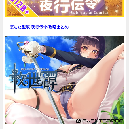
堕ちた聖痕:夜行伝令/
攻略まとめ