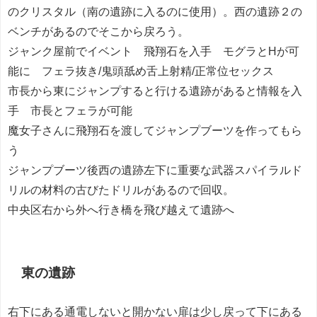
のクリスタル（南の遺跡に入るのに使用）。西の遺跡２の
ベンチがあるのでそこから戻ろう。
ジャンク屋前でイベント 飛翔石を入手 モグラとHが可
能に フェラ抜き/鬼頭舐め舌上射精/正常位セックス
市長から東にジャンプすると行ける遺跡があると情報を入
手 市長とフェラが可能
魔女子さんに飛翔石を渡してジャンプブーツを作ってもら
う
ジャンプブーツ後西の遺跡左下に重要な武器スパイラルド
リルの材料の古びたドリルがあるので回収。
中央区右から外へ行き橋を飛び越えて遺跡へ
東の遺跡
右下にある通電しないと開かない扉は少し戻って下にある