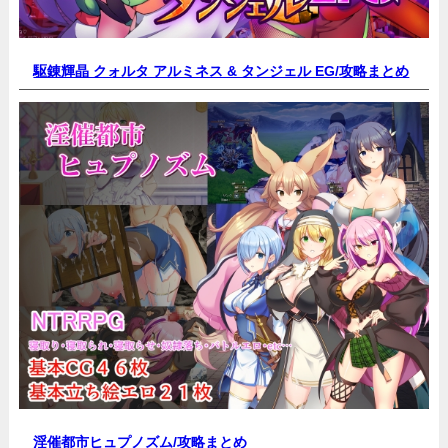
駆錬輝晶 クォルタ アルミネス & タンジェル EG/
攻略まとめ
淫催都市ヒュプノズム/
攻略まとめ