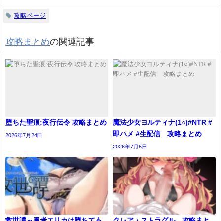
攻略ページ
攻略まとめ
の関連記事
堕ちた聖痕:夜行伝令 攻略まとめ
魔法少女ヨルティナ(1○)#NTR #
即ハメ #生配信 攻略まとめ
2026年7月24日
2026年7月5日
救世譚～勇者エリカは堕ちても
クレア・ストラグル 攻略まと