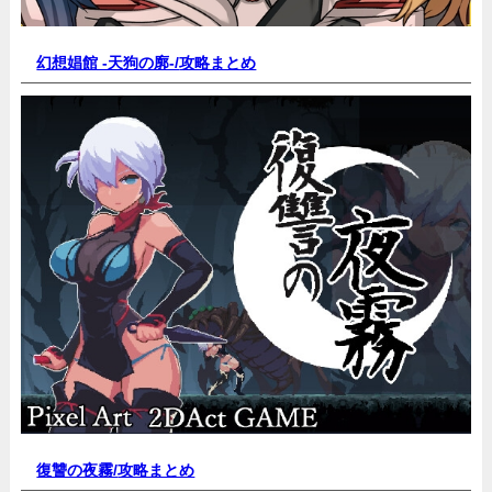
幻想娼館 -天狗の廓-/
攻略まとめ
復讐の夜霧/
攻略まとめ