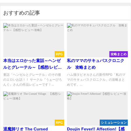
おすすめの記事
RPG
攻略まとめ
本当はエロかった童話～ヘンゼ
私のママのサキュバスクロニク
ルとグレーテル～【感想/レビュ
ル 攻略まとめ
ー/攻略】
童話「ヘンゼルとグレーテル」のその後
ハム猫タピオカさんの新作RPG「私のマ
のエロいお話！！ サークル『うぉーびろ
マのサキュバスクロニクル」の攻略まと
んぐ』さんの作品レビューです！...
めです。...
RPG
シミュレーション
退魔師リオ The Cursed
Doujin Fever!! Affection!【感