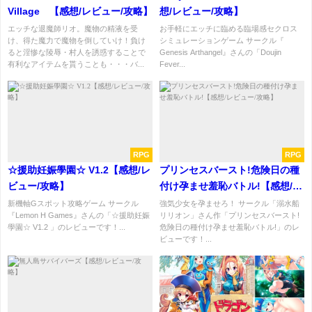
Village 【感想/レビュー/攻略】
想/レビュー/攻略】
エッチな退魔師リオ。魔物の精液を受
お手軽にエッチに臨める臨場感セクロス
け、得た魔力で魔物を倒していけ！負け
シミュレーションゲーム サークル『
ると淫惨な陵辱・村人を誘惑することで
Genesis Arthangel』さんの「Doujin
有利なアイテムを貰うことも・・・バ...
Fever...
RPG
RPG
☆援助妊娠學園☆ V1.2【感想/レ
プリンセスバースト!危険日の種
ビュー/攻略】
付け孕ませ羞恥バトル!【感想/レ
ビュー/攻略】
新機軸Gスポット攻略ゲーム サークル
強気少女を孕ませろ！ サークル「溺水船
『Lemon H Games』さんの「☆援助妊娠
リリオン」さん作「プリンセスバースト!
學園☆ V1.2 」のレビューです！...
危険日の種付け孕ませ羞恥バトル!」のレ
ビューです！...