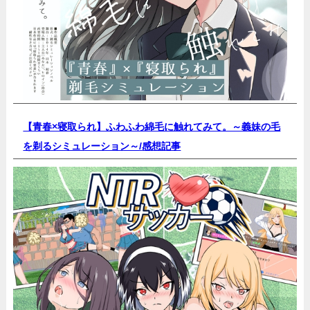
【青春×寝取られ】ふわふわ綿毛に触れてみて。～義妹の毛
を剃るシミュレーション～/
感想記事