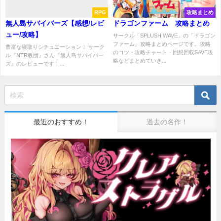
RPG
攻略まとめ
無人島サバイバーズ【感想/レビ
ドラゴンファーム 攻略まとめ
ュー/攻略】
サークル「SPLUSH WAVE」の「ドラゴン
ファーム」攻略まとめページです。攻略
豊富な寝取りシチュエーション！ サーク
のコツ・攻略チャート・回想回収SAVE攻
ル『NTR教団』さん『無人島サバイバー
略などまとめていき...
ズ』のレビューです！...
最近のおすすめ！
過去の名作！