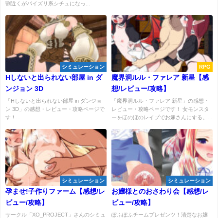
割近くがパイズリ系シチュになっ...
シミュレーション
RPG
Hしないと出られない部屋 in ダ
魔界洞ルル・ファレア 新星【感
ンジョン 3D
想/レビュー/攻略】
「Hしないと出られない部屋 in ダンジョ
「魔界洞ルル・ファレア 新星」の感想・
ン 3D」の感想・レビュー・攻略ページで
レビュー・攻略ページです！ 女モンスタ
す！...
ーをほのぼのレイプでお嫁さんにする。...
シミュレーション
シミュレーション
孕ませ!子作りファーム【感想/レ
お嬢様とのおさわり会【感想/レ
ビュー/攻略】
ビュー/攻略】
サークル「XO_PROJECT」さんのシミュ
ぽふぽふチームプレゼンツ！清楚なお嬢