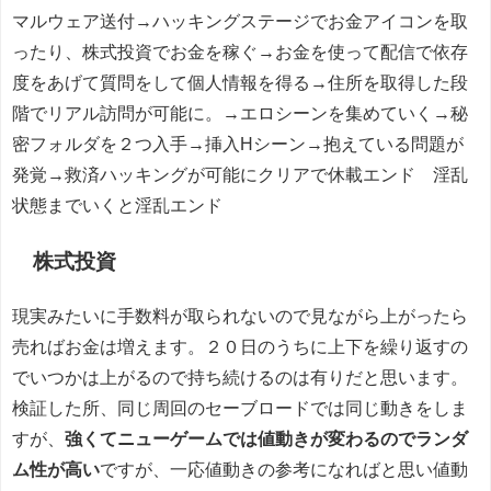
マルウェア送付→ハッキングステージでお金アイコンを取
ったり、株式投資でお金を稼ぐ→お金を使って配信で依存
度をあげて質問をして個人情報を得る→住所を取得した段
階でリアル訪問が可能に。→エロシーンを集めていく→秘
密フォルダを２つ入手→挿入Hシーン→抱えている問題が
発覚→救済ハッキングが可能にクリアで休載エンド 淫乱
状態までいくと淫乱エンド
株式投資
現実みたいに手数料が取られないので見ながら上がったら
売ればお金は増えます。２０日のうちに上下を繰り返すの
でいつかは上がるので持ち続けるのは有りだと思います。
検証した所、同じ周回のセーブロードでは同じ動きをしま
すが、
強くてニューゲームでは値動きが変わるのでランダ
ム性が高い
ですが、一応値動きの参考になればと思い値動