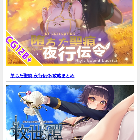
堕ちた聖痕:夜行伝令/
攻略まとめ