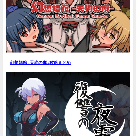
幻想娼館 -天狗の廓-/
攻略まとめ