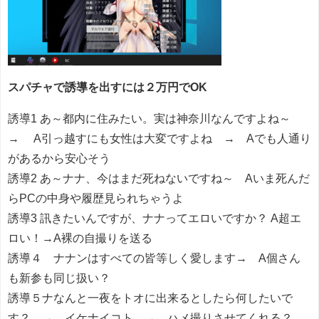
スパチャで誘導を出すには２万円でOK
誘導1 あ～都内に住みたい。実は神奈川なんですよね～
→ A引っ越すにも女性は大変ですよね → Aでも人通り
があるから安心そう
誘導2 あ～ナナ、今はまだ死ねないですね～ Aいま死んだ
らPCの中身や履歴見られちゃうよ
誘導3 訊きたいんですが、ナナってエロいですか？ A超エ
ロい！→A裸の自撮りを送る
誘導４ ナナンはすべての皆等しく愛します→ A個さん
も新参も同じ扱い？
誘導５ナなんと一夜をトオに出来るとしたら何したいで
す？ → イケナイコト → ハメ撮りさせてくれる？