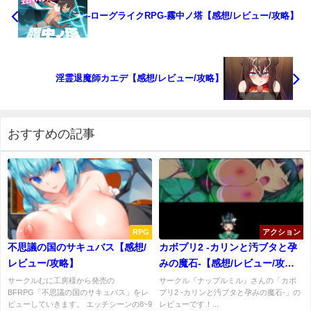
-ローグライクRPG-霧中ノ塔【感想/レビュー/攻略】
淫霊退魔師カエデ【感想/レビュー/攻略】
おすすめの記事
RPG
アクション
不思議の国のサキュバス【感想/
カボプリ2 -カリンと汚ブタと孕
レビュー/攻略】
みの魔石-【感想/レビュー/攻
略】
サークルむに工房様から発売の
サークル『ナップルミル』さんの「カボ
BFRPG「不思議の国のサキュバス」をレ
プリ2 -カリンと汚ブタと孕みの魔石-」の
ビューしていきます。 エッチシーンの8~9
レビューです！...