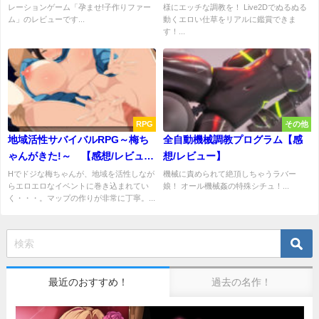
レーションゲーム「孕ませ!子作りファー
様にエッチな調教を！ Live2Dでぬるぬる
ム」のレビューです...
動くエロい仕草をリアルに鑑賞できま
す！...
RPG
その他
地域活性サバイバルRPG～梅ち
全自動機械調教プログラム【感
ゃんがきた!～ 【感想/レビュ
想/レビュー】
ー/攻略】
Hでドジな梅ちゃんが、地域を活性しなが
機械に責められて絶頂しちゃうラバー
らエロエロなイベントに巻き込まれてい
娘！ オール機械姦の特殊シチュ！...
く・・・。マップの作りが非常に丁寧。...
最近のおすすめ！
過去の名作！