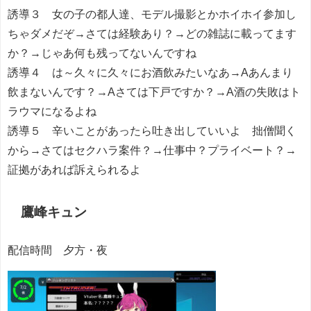
誘導３ 女の子の都人達、モデル撮影とかホイホイ参加し
ちゃダメだぞ→さては経験あり？→どの雑誌に載ってます
か？→じゃあ何も残ってないんですね
誘導４ は～久々に久々にお酒飲みたいなあ→Aあんまり
飲まないんです？→Aさては下戸ですか？→A酒の失敗はト
ラウマになるよね
誘導５ 辛いことがあったら吐き出していいよ 拙僧聞く
から→さてはセクハラ案件？→仕事中？プライベート？→
証拠があれば訴えられるよ
鷹峰キュン
配信時間 夕方・夜