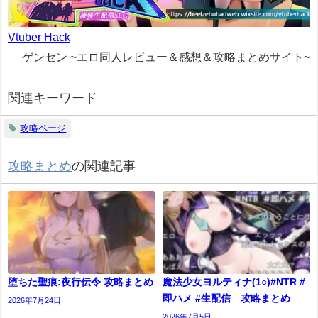
Vtuber Hack
ゲンセン ~エロ同人レビュー＆感想＆攻略まとめサイト~
関連キーワード
攻略ページ
攻略まとめ
の関連記事
堕ちた聖痕:夜行伝令 攻略まとめ
魔法少女ヨルティナ(1○)#NTR #
即ハメ #生配信 攻略まとめ
2026年7月24日
2026年7月5日