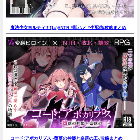
魔法少女ヨルティナ(1○)#NTR #即ハメ #生配信/
攻略まとめ
コード:アポカリプス -堕落の神姫と奈落の王-/
攻略まとめ