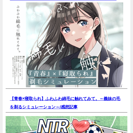
【青春×寝取られ】ふわふわ綿毛に触れてみて。～義妹の毛
を剃るシミュレーション～/
感想記事