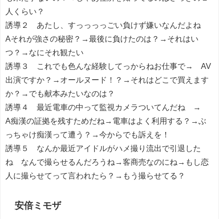
人くらい？
誘導２ あたし、すっっっっごい負けず嫌いなんだよね
Aそれが強さの秘密？→最後に負けたのは？→それはい
つ？→なにそれ観たい
誘導３ これでも色んな経験してっからねお仕事で→ AV
出演ですか？→オールヌード！？→それはどこで買えます
か？→でも献本みたいなのは？
誘導４ 最近電車の中って監視カメラついてんだね →
A痴漢の証拠を残すためだね→電車はよく利用する？→ぶ
っちゃけ痴漢って遭う？→今からでも訴えを！
誘導５ なんか最近アイドルがハメ撮り流出で引退した
ね なんで撮らせるんだろうね→客商売なのにね→もし恋
人に撮らせてって言われたら？→もう撮らせてる？
安倍ミモザ