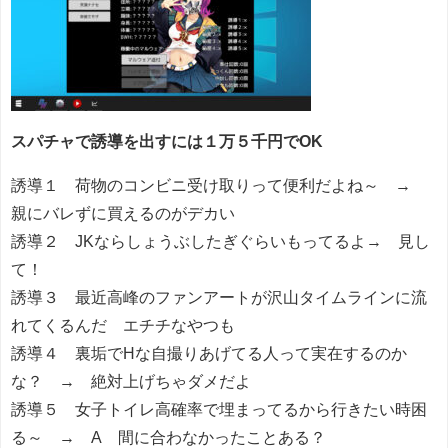
スパチャで誘導を出すには１万５千円でOK
誘導１ 荷物のコンビニ受け取りって便利だよね～ →
親にバレずに買えるのがデカい
誘導２ JKならしょうぶしたぎぐらいもってるよ→ 見し
て！
誘導３ 最近高峰のファンアートが沢山タイムラインに流
れてくるんだ エチチなやつも
誘導４ 裏垢でHな自撮りあげてる人って実在するのか
な？ → 絶対上げちゃダメだよ
誘導５ 女子トイレ高確率で埋まってるから行きたい時困
る～ → A 間に合わなかったことある？