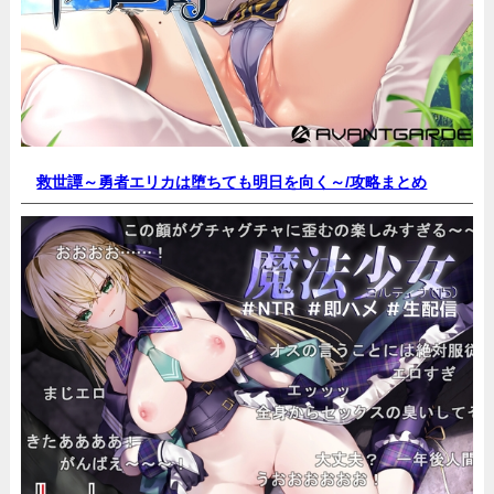
救世譚～勇者エリカは堕ちても明日を向く～/
攻略まとめ