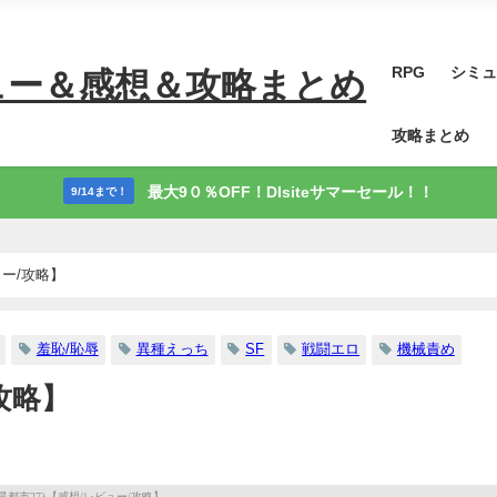
RPG
シミュ
ュー＆感想＆攻略まとめ
攻略まとめ
最大9０％OFF！Dlsiteサマーセール！！
9/14まで！
ュー/攻略】
羞恥/恥辱
異種えっち
SF
戦闘エロ
機械責め
攻略】