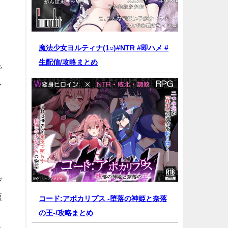
魔法少女ヨルティナ(1○)#NTR #即ハメ #
と
生配信/
攻略まとめ
で
ン
び
駆
コード:アポカリプス -堕落の神姫と奈落
の王-/
攻略まとめ
！