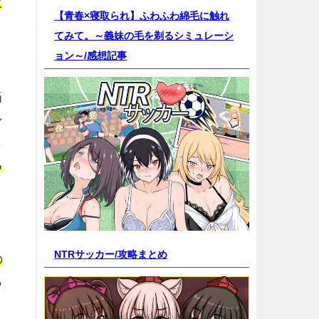
に
【青春×寝取られ】ふわふわ綿毛に触れ
てみて。～義妹の毛を剃るシミュレーシ
ョン～/
感想記事
当
シ
よ
る
NTRサッカー/
攻略まとめ
の
っ