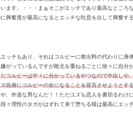
まいます。・・・まぁそこがエッチであり最高なところ
のに興奮度が最高になるとエッチな吐息を出して興奮す
北エッチもあり、それはコルビーに救出料の代わりに身
は嫌がっているんですが敗北を重ねるごとに徐々に自分
ただコルビーは中々に分かっているやつなので中出しや
ユズ自身にコルビーの女になることを宣言させようとす
いや、外道な男なんだ！！ただユズも恋人を裏切るわけ
、段々理性のタガがはずれて来て堕ちる様は最高にエッ