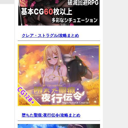
クレア・ストラグル/
攻略まとめ
堕ちた聖痕:夜行伝令/
攻略まとめ