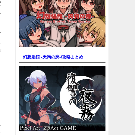
度
キ
と
を
も
ゲ
幻想娼館 -天狗の廓-/
攻略まとめ
束
上