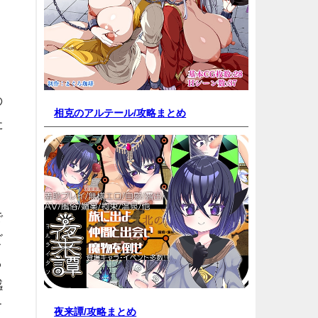
の
相克のアルテール/
攻略まとめ
た
で
ビ
ら
感
て
夜来譚/
攻略まとめ