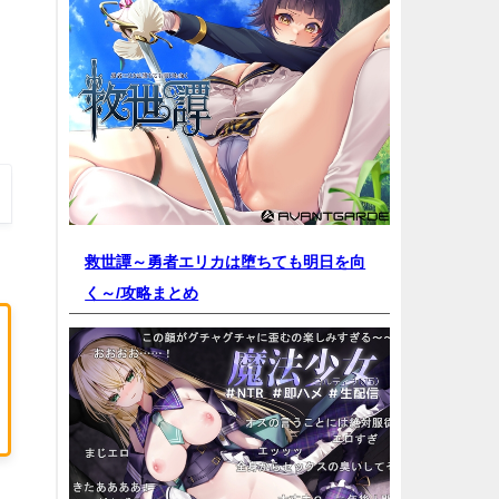
救世譚～勇者エリカは堕ちても明日を向
く～/
攻略まとめ