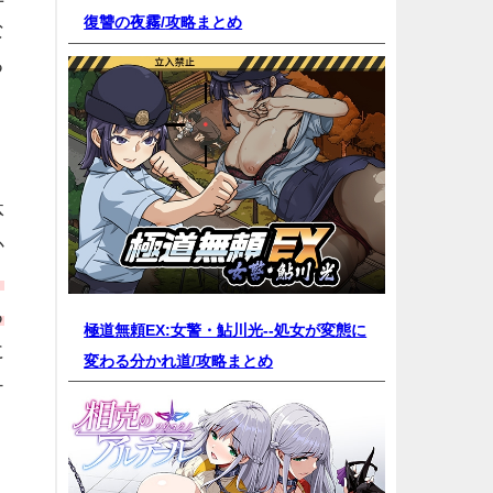
復讐の夜霧/
攻略まとめ
な
る
体
か
、
る
極道無頼EX:女警・鮎川光--処女が変態に
に
変わる分かれ道/
攻略まとめ
チ