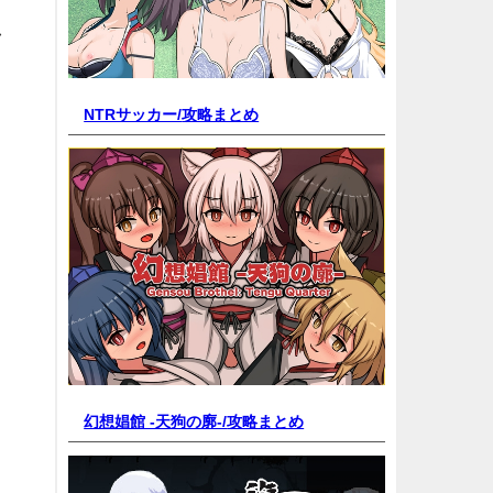
し
NTRサッカー/
攻略まとめ
幻想娼館 -天狗の廓-/
攻略まとめ
ト