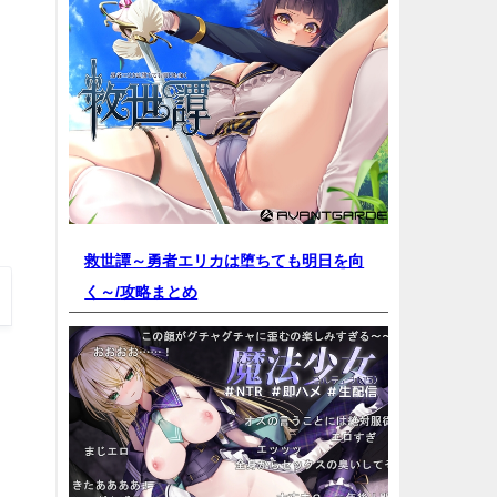
救世譚～勇者エリカは堕ちても明日を向
く～/
攻略まとめ