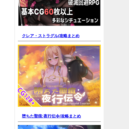
クレア・ストラグル/
攻略まとめ
堕ちた聖痕:夜行伝令/
攻略まとめ