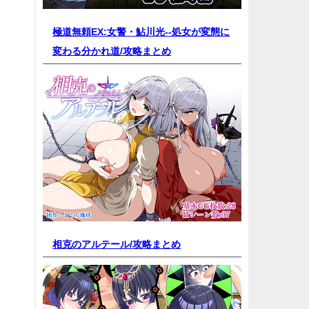
極道無頼EX:女警・鮎川光--処女が変態に
変わる分かれ道/
攻略まとめ
相克のアルテール/
攻略まとめ