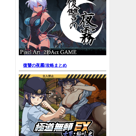
復讐の夜霧/
攻略まとめ
。