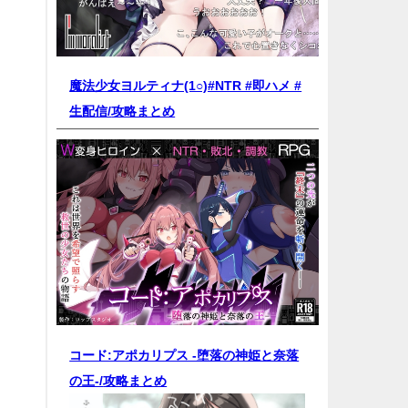
魔法少女ヨルティナ(1○)#NTR #即ハメ #
生配信/
攻略まとめ
コード:アポカリプス -堕落の神姫と奈落
の王-/
攻略まとめ