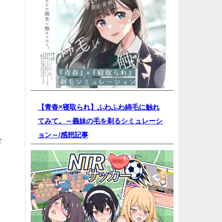
【青春×寝取られ】ふわふわ綿毛に触れ
てみて。～義妹の毛を剃るシミュレーシ
ョン～/
感想記事
合
T