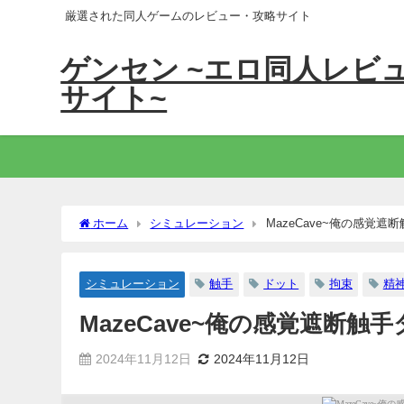
厳選された同人ゲームのレビュー・攻略サイト
ゲンセン ~エロ同人レビ
サイト~
ホーム
シミュレーション
MazeCave~俺の感覚遮
シミュレーション
触手
ドット
拘束
精
MazeCave~俺の感覚遮断触
2024年11月12日
2024年11月12日