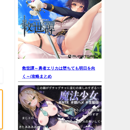
救世譚～勇者エリカは堕ちても明日を向
く～/
攻略まとめ