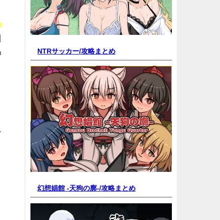
ま
日
NTRサッカー/
攻略まとめ
中
て
幻想娼館 -天狗の廓-/
攻略まとめ