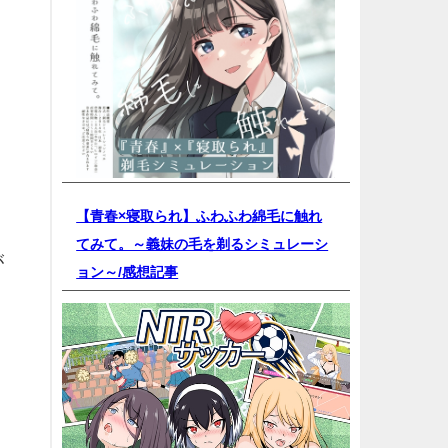
【青春×寝取られ】ふわふわ綿毛に触れ
てみて。～義妹の毛を剃るシミュレーシ
が
ョン～/
感想記事