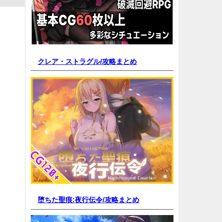
クレア・ストラグル/
攻略まとめ
堕ちた聖痕:夜行伝令/
攻略まとめ