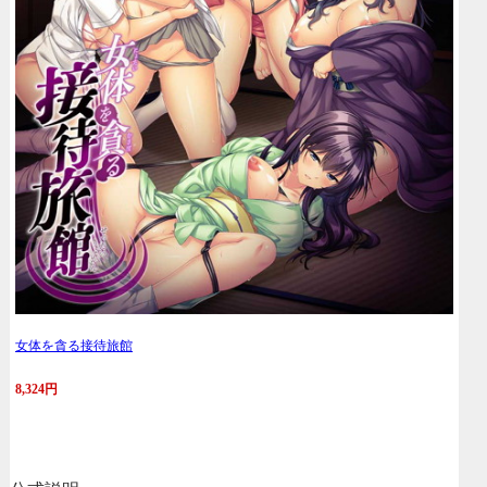
女体を貪る接待旅館
8,324円