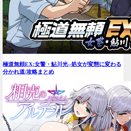
極道無頼EX:女警・鮎川光--処女が変態に変わる
分かれ道/
攻略まとめ