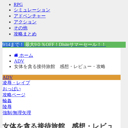
RPG
シミュレーション
アドベンチャー
アクション
その他
攻略まとめ
9/14まで！
最大9０％OFF！Dlsiteサマーセール！！
ホーム
ADV
女体を貪る接待旅館 感想・レビュー・攻略
ADV
凌辱・レイプ
おっぱい
攻略ページ
輪姦
陵辱
強制/無理矢理
女体を貪る接待旅館 感想・レビュ