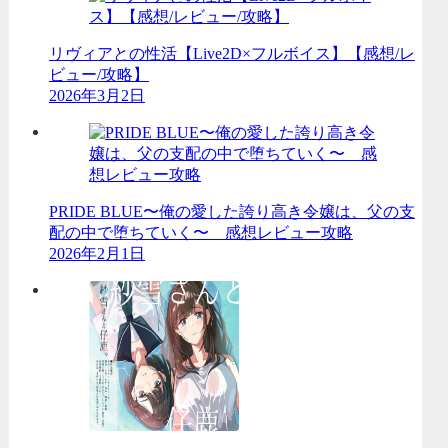
リヴィアとの性活【Live2D×フルボイス】【感想/レ
ビュー/攻略】
2026年3月2日
PRIDE BLUE〜俺の愛した誇り高き令嬢は、父の支
配の中で堕ちていく〜 感想レビュー攻略
2026年2月1日