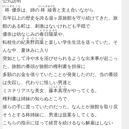
公式説明
ひいらぎ
ゆうな
ひいらぎ
あやか
柊
優奈
は、姉の
柊
綾香
と支え合いながら、
百年以上の歴史を誇る湯ヶ原旅館を守り続けてきた。
旅
館のある町は、刺激はないけれども平穏で
かすが
はるな
優奈は幼なじみの
春日
陽菜
や、
きみの
よつば
転校生の
紀美野
四葉
と楽しい学生生活を送っていた。
そ
んな中、夏休みに入り
突如として冷や水を浴びせられるような出来事が起こっ
た。
旅館の番頭が旅館の権利書を担保に
多額のお金を借りていた
ことが発覚したのだ。
当の番頭
は失踪し、代わりに怪しい男達と
ふじもと
まり
ミステリアスな美女、
藤本
真理
がやってくる。
権利書は姉妹の知らぬところで、
彼らの手に渡っていたのだった。
なんとか旅館を取り戻
そうとする柊姉妹に、男達は提案をしてくる。
こちらの指示に従って経営を続ける
なら解雇はしない