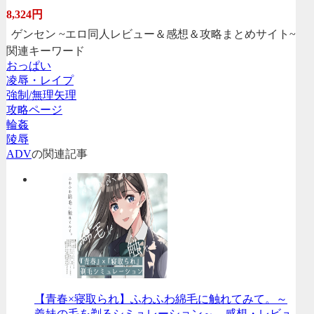
8,324円
ゲンセン ~エロ同人レビュー＆感想＆攻略まとめサイト~
関連キーワード
おっぱい
凌辱・レイプ
強制/無理矢理
攻略ページ
輪姦
陵辱
ADV
の関連記事
【青春×寝取られ】ふわふわ綿毛に触れてみて。～
義妹の毛を剃るシミュレーション～ 感想・レビュ