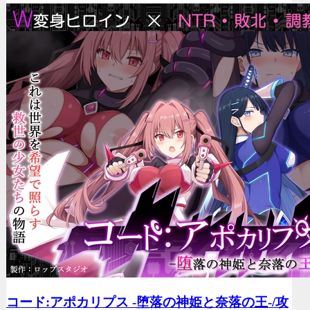
コード:アポカリプス -堕落の神姫と奈落の王-/
攻