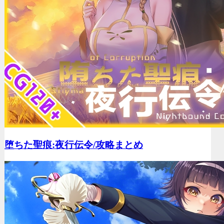
堕ちた聖痕:夜行伝令/
攻略まとめ