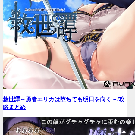
救世譚～勇者エリカは堕ちても明日を向く～/
攻
略まとめ