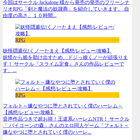
今回はサークル Jackalope 様から発売の発売のフリーシナ
リオRPG「剣と魔法の奴隷商」を紹介していきます。 自
由度の高さ、１０時間...
RPG
妖怪隠遁伝!くノ一たまえ【感想/レビュー/攻略】
妖怪から姫を助け出すため、ドジっ娘くノ一が頑張りま
す！ サークル『スライム定食』さんの作品レビューで
す。...
RPG
フォルト～嫌なやつに堕とされていく僕のハーレム～
【感想/レビュー/攻略】
音声作品つきで超お得！王道系ハーレムNTR！ サークル
「 バイコーンの森」さんのエロ同人ゲーム「フォルト～
嫌なやつに堕とされていく僕のハーレ...