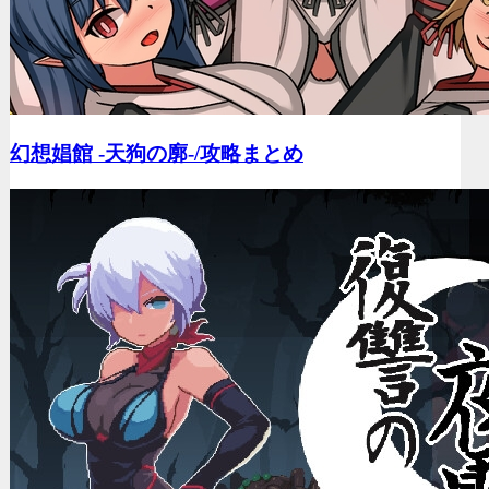
幻想娼館 -天狗の廓-/
攻略まとめ