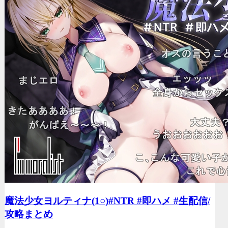
魔法少女ヨルティナ(1○)#NTR #即ハメ #生配信/
攻略まとめ