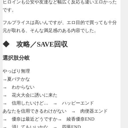
ヒロインも公安や友達など幅広く反応も違いエロかった
です。
フルプライスは高いんですが、エロ目的で買っても十分
元が取れる、そんな満足感のある内容でした。
◆ 攻略／SAVE回収
選択肢分岐
やっぱり無理
→夏バテかな
→ わからない
→ 花火大会に誘いに来た
→ 信用したいけど… → ハッピーエンド
あなたを信用できるわけがない → 肉便器エンド
→ 優奈は最近どうですか→ 綾香優奈END
→ 消してもいいかな → 四葉END