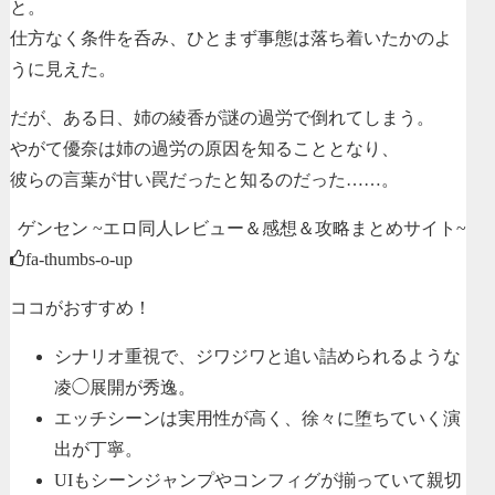
と。
仕方なく条件を呑み、ひとまず事態は落ち着いたかのよ
うに見えた。
だが、ある日、姉の綾香が謎の過労で倒れてしまう。
やがて優奈は姉の過労の原因を知ることとなり、
彼らの言葉が甘い罠だったと知るのだった……。
ゲンセン ~エロ同人レビュー＆感想＆攻略まとめサイト~
fa-thumbs-o-up
ココがおすすめ！
シナリオ重視で、ジワジワと追い詰められるような
凌◯展開が秀逸。
エッチシーンは実用性が高く、徐々に堕ちていく演
出が丁寧。
UIもシーンジャンプやコンフィグが揃っていて親切