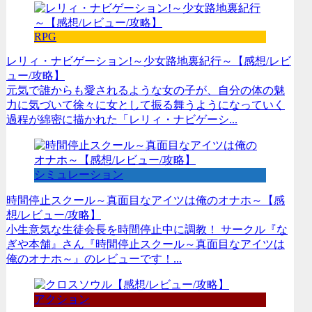
RPG
レリィ・ナビゲーション!～少女路地裏紀行～【感想/レビ
ュー/攻略】
元気で誰からも愛されるような女の子が、自分の体の魅
力に気づいて徐々に女として振る舞うようになっていく
過程が綿密に描かれた「レリィ・ナビゲーシ...
シミュレーション
時間停止スクール～真面目なアイツは俺のオナホ～【感
想/レビュー/攻略】
小生意気な生徒会長を時間停止中に調教！ サークル『な
ぎや本舗』さん『時間停止スクール～真面目なアイツは
俺のオナホ～』のレビューです！...
アクション