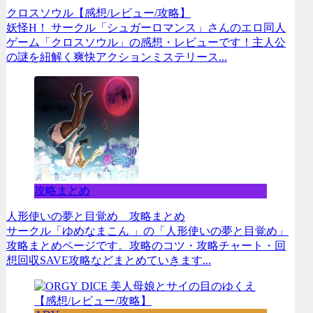
クロスソウル【感想/レビュー/攻略】
妖怪H！ サークル「シュガーロマンス」さんのエロ同人
ゲーム「クロスソウル」の感想・レビューです！主人公
の謎を紐解く爽快アクションミステリース...
攻略まとめ
人形使いの夢と目覚め 攻略まとめ
サークル「ゆめなまこん 」の「人形使いの夢と目覚め」
攻略まとめページです。攻略のコツ・攻略チャート・回
想回収SAVE攻略などまとめていきます...