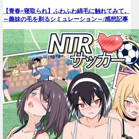
【青春×寝取られ】ふわふわ綿毛に触れてみて。
～義妹の毛を剃るシミュレーション～/
感想記事