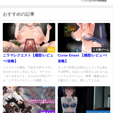
おすすめの記事
RPG
１８禁ゲーム
ニラマレクエスト【感想/レビュ
Curse Errant 【感想/レビュー/
ー/攻略】
攻略】
シコリティの権化。下品オホ声オバサン
エッチで巨乳なお姉さんとエッチな旅を
をわからせたい方はこちら。 サークル
するRPG。おねショタ好きにはたまらな
「せぐぜきゅーと」さんのエロ同人ゲー
いシチュエーション。陵辱・輪姦もあり
ム「ニラマレクエスト」の感想・レ...
の盛りだくさん。果たして２人は...