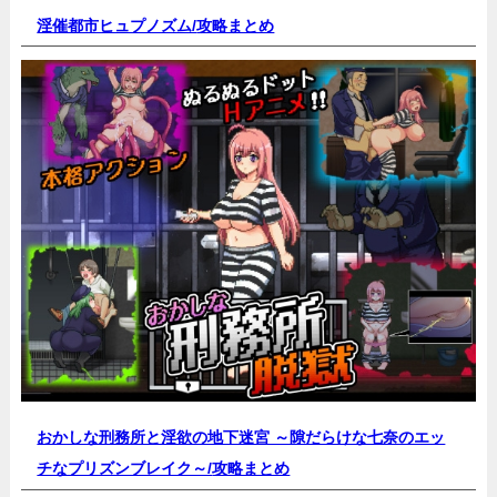
淫催都市ヒュプノズム/
攻略まとめ
おかしな刑務所と淫欲の地下迷宮 ～隙だらけな七奈のエッ
チなプリズンブレイク～/
攻略まとめ