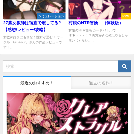
シミュレーション
RPG
27歳女教師は宿直で暇してる?
村娘のNTR冒険 （体験版）
【感想/レビュー/攻略】
村娘のNTR冒険 カードバトルで
NTR・・・！？両方好きな俺はやるしか
女教師好きはもれなく性癖が歪む！ サー
無いじゃない。...
クル『GT-Four』さんの作品レビューで
す！...
最近のおすすめ！
過去の名作！