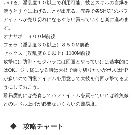
いける。淫乱度１０以上で利用可能。技とスキルの自爆を
使うとすぐに上げることが出来る。売春で各SHOPのバフ
アイテムが売り切れになるぐらい買っていくと楽に進めま
す。
オナサポ ３００M前後
フェラ（淫乱度３０以上）８５０M前後
セックス（淫乱度６０以上）1100M前後
攻撃には防御・セクハラには回避とやっていけば基本的に
はOK。ジリ貧になる時は大技で乗り切りたいがボスはHP
が多いので回復アイテムを用意して大技を何回か撃てるよ
うにしておこう。
難易度的には売春してバフアイテムを買っていれば雑魚敵
とのレベル上げが必要ないぐらいの難易度。
◆ 攻略チャート