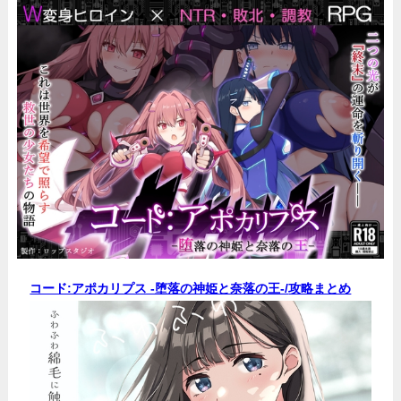
コード:アポカリプス -堕落の神姫と奈落の王-/
攻略まとめ