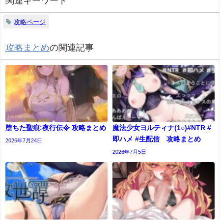
関連キーワード
攻略ページ
攻略まとめ
の関連記事
堕ちた聖痕:夜行伝令 攻略まとめ
魔法少女ヨルティナ(1○)#NTR #
即ハメ #生配信 攻略まとめ
2026年7月24日
2026年7月5日