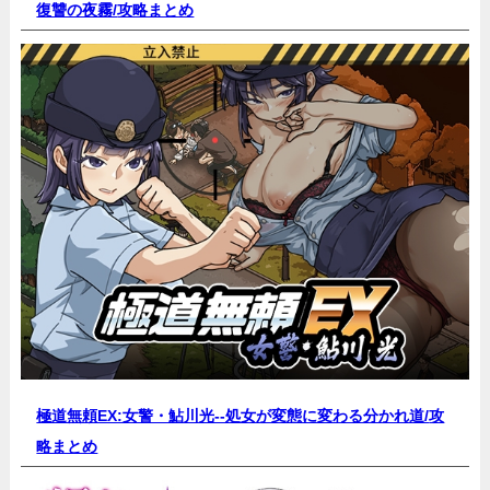
復讐の夜霧/
攻略まとめ
極道無頼EX:女警・鮎川光--処女が変態に変わる分かれ道/
攻
略まとめ