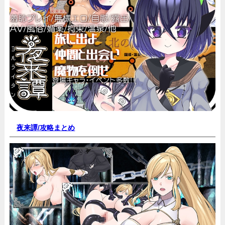
夜来譚/
攻略まとめ