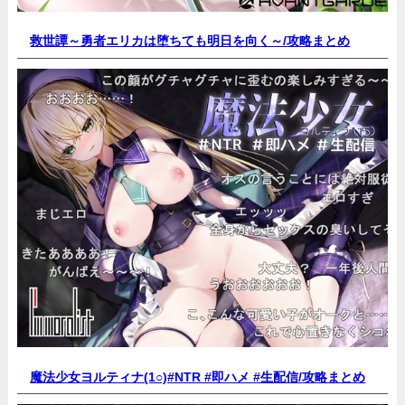
救世譚～勇者エリカは堕ちても明日を向く～/
攻略まとめ
魔法少女ヨルティナ(1○)#NTR #即ハメ #生配信/
攻略まとめ