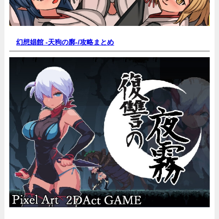
幻想娼館 -天狗の廓-/
攻略まとめ