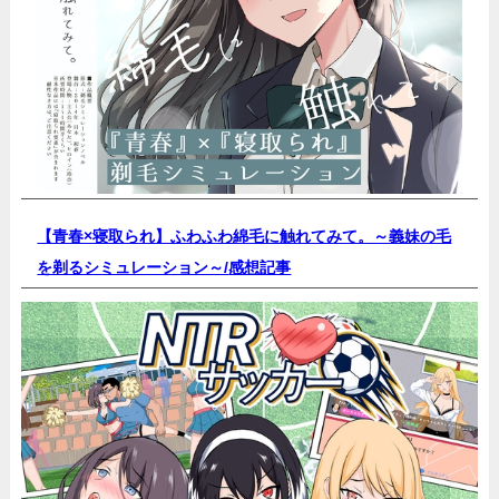
【青春×寝取られ】ふわふわ綿毛に触れてみて。～義妹の毛
を剃るシミュレーション～/
感想記事