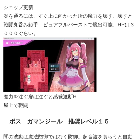
ショップ更新
炎を通るには、すぐ上に向かった所の魔力を壊す。壊すと
戦闘丸呑み触手 ピュアフルバーストで脱出可能。HPは３
０００ぐらい。
魔力を注ぐ扉は注ぐと感覚遮断H
屋上で戦闘
ボス ガマンジール 推奨レベル１５
闇の波動は魔法防御ではなく防御。超音波を食らうと自動