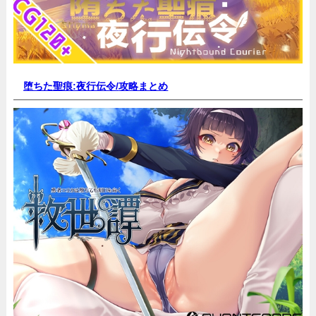
堕ちた聖痕:夜行伝令/
攻略まとめ