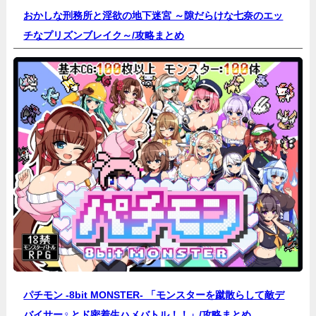
おかしな刑務所と淫欲の地下迷宮 ～隙だらけな七奈のエッ
チなプリズンブレイク～/
攻略まとめ
パチモン -8bit MONSTER- 「モンスターを蹴散らして敵デ
バイサー♀とド密着生ハメバトル！！」/
攻略まとめ