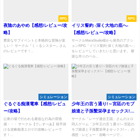
RPG
RPG
夜陰のあやめ【感想/レビュー/攻
イリス誓約 -深く大地の底へ-
略】
【感想/レビュー/攻略】
豊富なサブイベントと本格的な冒険が楽
サークルMaraStudio様から発売のアクシ
しい！ サークル『く～るシスター』さん
ョンRPG「イリス誓約-深く大地の底へ-」
のレビューです！...
をレビューしていきたいと思います。 硬
派な作りのベル...
シミュレーション
シミュレーション
ぐるぐる痴漢電車【感想/レビュ
少年王の言う通り!～宮廷のモブ
ー/攻略】
娘達と子孫繫栄孕ませックス!～
【感想/レビュー/攻略】
公衆の場で行われる最低な行為の背徳
サークル「レーゲ連合王国」さんのエロ
感・・・ サークル【でぃすぺあ】様手掛
同人ゲーム「少年王の言う通り!～宮廷の
ける攻略痴漢エロゲの攻略レビューで
モブ娘達と子孫繫栄孕ませックス!～」の
す！...
感想・レビュー・攻略ページで...