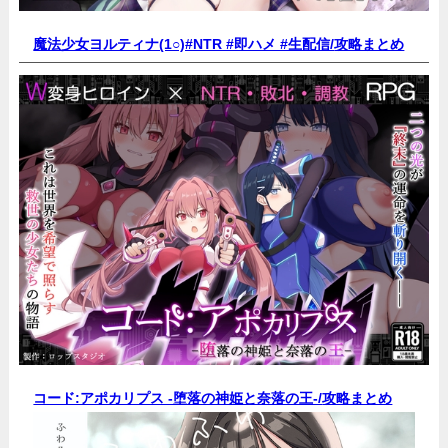
魔法少女ヨルティナ(1○)#NTR #即ハメ #生配信/
攻略まとめ
コード:アポカリプス -堕落の神姫と奈落の王-/
攻略まとめ