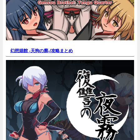
幻想娼館 -天狗の廓-/
攻略まとめ