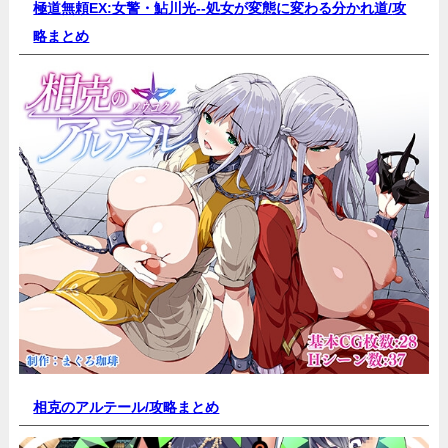
極道無頼EX:女警・鮎川光--処女が変態に変わる分かれ道/
攻
略まとめ
相克のアルテール/
攻略まとめ