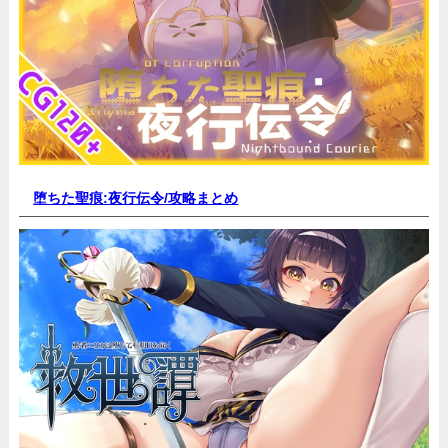
堕ちた聖痕:夜行伝令/
攻略まとめ