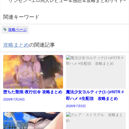
ゲンセン ~エロ同人レビュー＆感想＆攻略まとめサイト~
関連キーワード
攻略ページ
攻略まとめ
の関連記事
堕ちた聖痕:夜行伝令 攻略まとめ
魔法少女ヨルティナ(1○)#NTR #
即ハメ #生配信 攻略まとめ
2026年7月24日
2026年7月5日