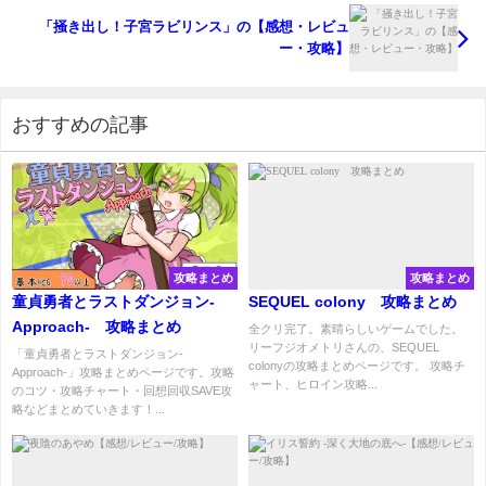
「掻き出し！子宮ラビリンス」の【感想・レビュ
ー・攻略】
おすすめの記事
攻略まとめ
攻略まとめ
童貞勇者とラストダンジョン-
SEQUEL colony 攻略まとめ
Approach- 攻略まとめ
全クリ完了。素晴らしいゲームでした。
リーフジオメトリさんの、SEQUEL
「童貞勇者とラストダンジョン-
colonyの攻略まとめページです。 攻略チ
Approach-」攻略まとめページです。攻略
ャート、ヒロイン攻略...
のコツ・攻略チャート・回想回収SAVE攻
略などまとめていきます！...