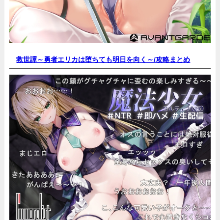
救世譚～勇者エリカは堕ちても明日を向く～/
攻略まとめ