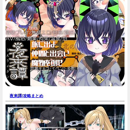
夜来譚/
攻略まとめ