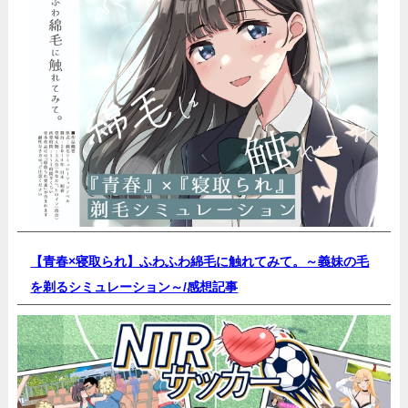
【青春×寝取られ】ふわふわ綿毛に触れてみて。～義妹の毛
を剃るシミュレーション～/
感想記事