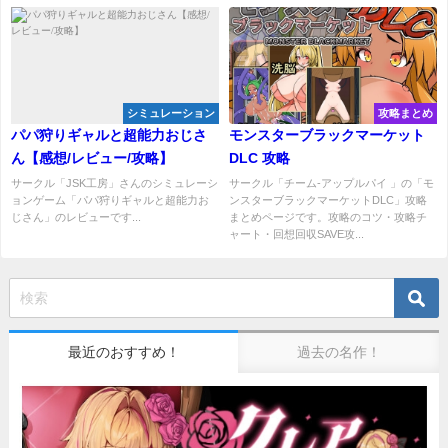
シミュレーション
攻略まとめ
パパ狩りギャルと超能力おじさ
モンスターブラックマーケット
ん【感想/レビュー/攻略】
DLC 攻略
サークル「JSK工房」さんのシミュレーシ
サークル「チーム-アップルパイ 」の「モ
ョンゲーム「パパ狩りギャルと超能力お
ンスターブラックマーケットDLC」攻略
じさん」のレビューです...
まとめページです。攻略のコツ・攻略チ
ャート・回想回収SAVE攻...
最近のおすすめ！
過去の名作！