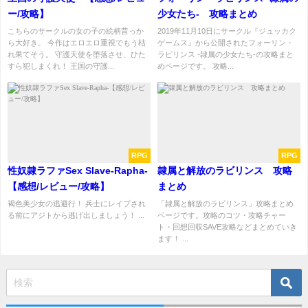
ー/攻略】
少女たち- 攻略まとめ
こちらのサークルの女の子の絵柄昔っか
2019年11月10日にサークル『ジュッカク
ら大好き。 今作はエロエロ重視でもう枯
ゲームス』から公開されたフォーリン・
れ果てそう。 守護天使を堕落させ、ひた
ラビリンス -隷属の少女たち-の攻略まと
すら犯しまくれ！ 王国の守護...
めページです。 攻略...
RPG
RPG
性奴隷ラファSex Slave-Rapha-
隷属と解放のラビリンス 攻略
【感想/レビュー/攻略】
まとめ
褐色美少女の逃避行！ 兵士にレイプされ
「隷属と解放のラビリンス」攻略まとめ
る前にアジトから逃げ出しましょう！ ...
ページです。攻略のコツ・攻略チャー
ト・回想回収SAVE攻略などまとめていき
ます！ ...