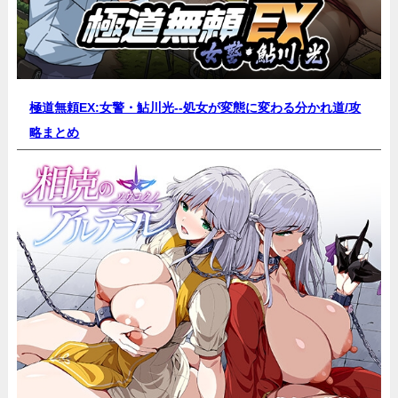
極道無頼EX:女警・鮎川光--処女が変態に変わる分かれ道/
攻
略まとめ