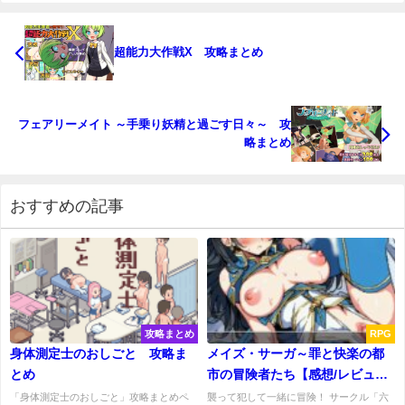
超能力大作戦X 攻略まとめ
フェアリーメイト ～手乗り妖精と過ごす日々～ 攻
略まとめ
おすすめの記事
攻略まとめ
RPG
身体測定士のおしごと 攻略ま
メイズ・サーガ～罪と快楽の都
とめ
市の冒険者たち【感想/レビュー/
攻略】
「身体測定士のおしごと」攻略まとめペ
襲って犯して一緒に冒険！ サークル「六