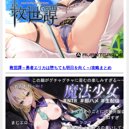
救世譚～勇者エリカは堕ちても明日を向く～/
攻略まとめ