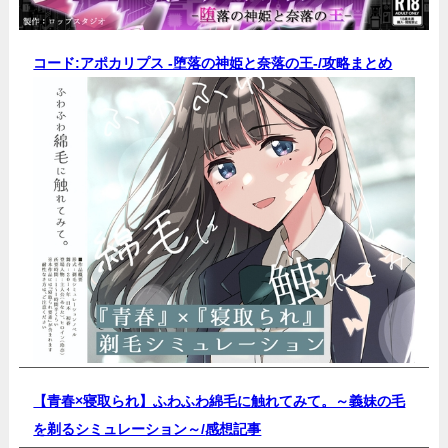
コード:アポカリプス -堕落の神姫と奈落の王-/
攻略まとめ
【青春×寝取られ】ふわふわ綿毛に触れてみて。～義妹の毛
を剃るシミュレーション～/
感想記事