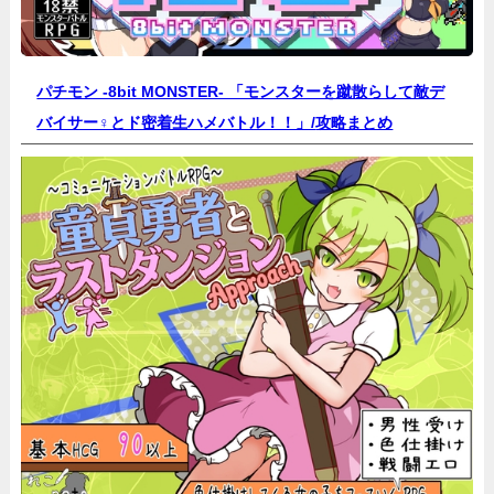
パチモン -8bit MONSTER- 「モンスターを蹴散らして敵デ
バイサー♀とド密着生ハメバトル！！」/
攻略まとめ