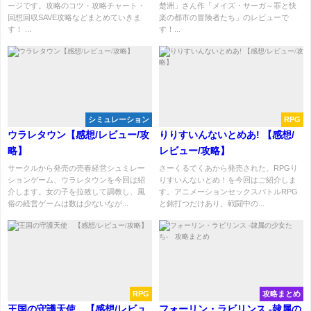
ージです。攻略のコツ・攻略チャート・
楚洲」さん作「メイズ・サーガ～罪と快
回想回収SAVE攻略などまとめていきま
楽の都市の冒険者たち」のレビューで
す！ ...
す！...
シミュレーション
RPG
ウラレタウン【感想/レビュー/攻
りりすいんないとめあ! 【感想/
略】
レビュー/攻略】
サークルから発売の売春経営シュミレー
さーくるてくあから発売された、RPGり
ションゲーム、ウラレタウンを今回は紹
りすいんないとめ！を今回はご紹介しま
介します。女の子を拉致して調教し、風
す。アニメーションセックスバトルRPG
俗の経営ゲームは数は少ないなが...
と銘打つだけあり、戦闘中の...
RPG
攻略まとめ
王国の守護天使 【感想/レビュ
フォーリン・ラビリンス -隷属の