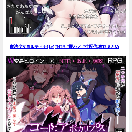
魔法少女ヨルティナ(1○)#NTR #即ハメ #生配信/
攻略まとめ