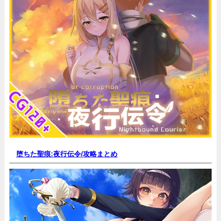
堕ちた聖痕:夜行伝令/
攻略まとめ