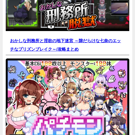
おかしな刑務所と淫欲の地下迷宮 ～隙だらけな七奈のエッ
チなプリズンブレイク～/
攻略まとめ