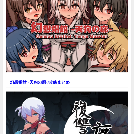
幻想娼館 -天狗の廓-/
攻略まとめ