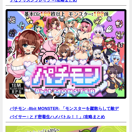
パチモン -8bit MONSTER- 「モンスターを蹴散らして敵デ
バイサー♀とド密着生ハメバトル！！」/
攻略まとめ