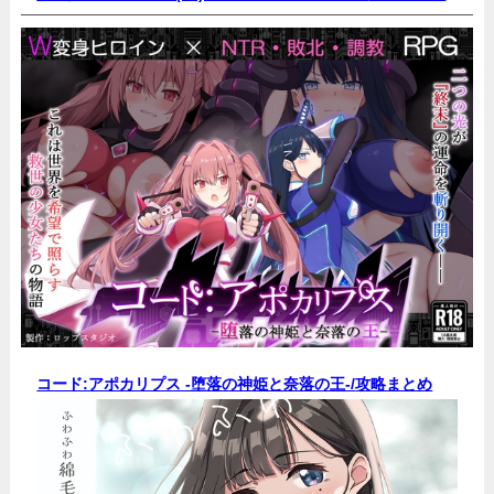
コード:アポカリプス -堕落の神姫と奈落の王-/
攻略まとめ