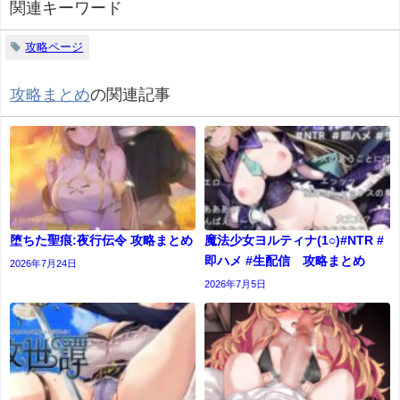
関連キーワード
攻略ページ
攻略まとめ
の関連記事
堕ちた聖痕:夜行伝令 攻略まとめ
魔法少女ヨルティナ(1○)#NTR #
即ハメ #生配信 攻略まとめ
2026年7月24日
2026年7月5日