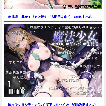
救世譚～勇者エリカは堕ちても明日を向く～/
攻略まとめ
魔法少女ヨルティナ(1○)#NTR #即ハメ #生配信/
攻略まとめ