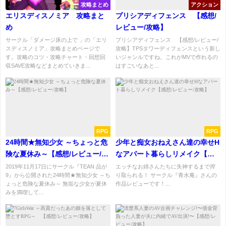
攻略まとめ
アクション
エリスディスノミア 攻略まと
プリシアディフェンス 【感想/
め
レビュー/攻略】
サークル「ダメージ床の上で 」の「エリ
プリシアディフェンス 【感想/レビュー/
スディスノミア」攻略まとめページで
攻略】TPSタワーディフェンスという新し
す。攻略のコツ・攻略チャート・回想回
いジャンルですね。これがMVで作れるの
収SAVE攻略などまとめていきま...
はすごいなあと...
RPG
RPG
24時間★無知少女 ～ちょっと危
少年と痴女おねえさん達の幸せH
険な夏休み～【感想/レビュー/攻
なアパート暮らしリメイク【感
略】
想/レビュー/攻略】
2019年11月17日にサークル『TEAN 品が
エッチなお姉さんたちに失神するまで搾
9』から公開された24時間★無知少女 ～ち
り取られる！ サークル『青水庵』さんの
ょっと危険な夏休み～ 無垢な少女が夏休
作品レビューです！...
みを満喫して...