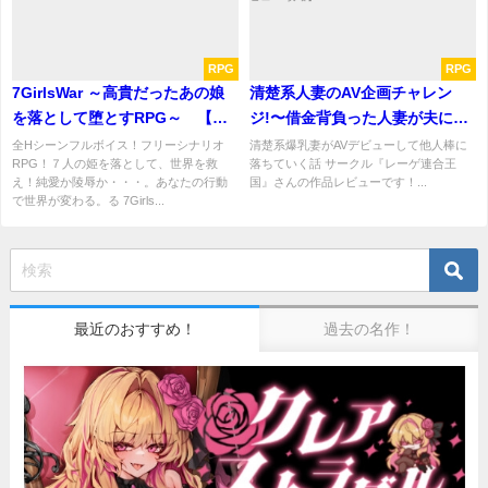
RPG
RPG
7GirlsWar ～高貴だったあの娘
清楚系人妻のAV企画チャレン
を落として堕とすRPG～ 【感
ジ!〜借金背負った人妻が夫に内
想/レビュー/攻略】
緒でAV出演!〜【感想/レビュー/
全Hシーンフルボイス！フリーシナリオ
清楚系爆乳妻がAVデビューして他人棒に
RPG！７人の姫を落として、世界を救
落ちていく話 サークル『レーゲ連合王
攻略】
え！純愛か陵辱か・・・。あなたの行動
国』さんの作品レビューです！...
で世界が変わる。る 7Girls...
最近のおすすめ！
過去の名作！