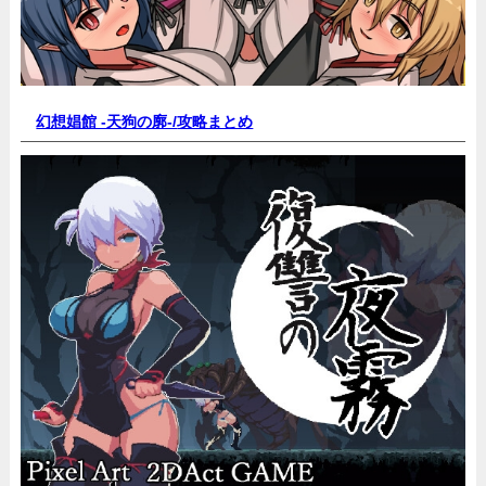
幻想娼館 -天狗の廓-/
攻略まとめ