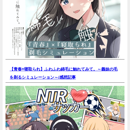
【青春×寝取られ】ふわふわ綿毛に触れてみて。～義妹の毛
を剃るシミュレーション～/
感想記事