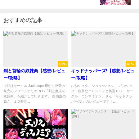
おすすめの記事
RPG
RPG
剣と首輪の奴隷商【感想/レビュ
キッドナッパーズ!【感想/レビュ
ー/攻略】
ー/攻略】
今回はサークル Jackalope 様から発売の
おねショタ、ショタ×ショタ、ロリ×ショ
発売のフリーシナリオRPG「剣と魔法の
タ！豊富なエロシーンと美麗ＣＧ！ サー
奴隷商」を紹介していきます。 自由度の
クル『コンマミオン』さん『キッドナッ
高さ、１０時間...
パーズ!』のレビューです！...