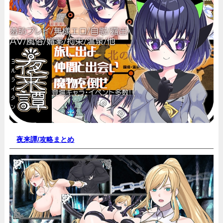
夜来譚/
攻略まとめ