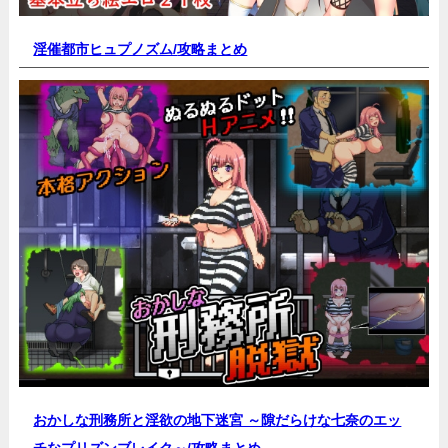
淫催都市ヒュプノズム/
攻略まとめ
おかしな刑務所と淫欲の地下迷宮 ～隙だらけな七奈のエッ
チなプリズンブレイク～/
攻略まとめ