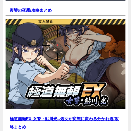
復讐の夜霧/
攻略まとめ
極道無頼EX:女警・鮎川光--処女が変態に変わる分かれ道/
攻
略まとめ