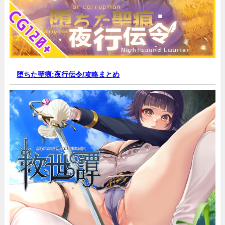
堕ちた聖痕:夜行伝令/
攻略まとめ