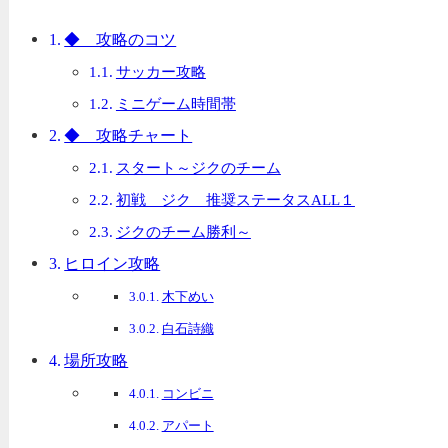
◆ 攻略のコツ
サッカー攻略
ミニゲーム時間帯
◆ 攻略チャート
スタート～ジクのチーム
初戦 ジク 推奨ステータスALL１
ジクのチーム勝利～
ヒロイン攻略
木下めい
白石詩織
場所攻略
コンビニ
アパート