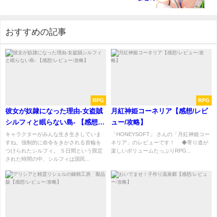
おすすめの記事
RPG
RPG
彼女が奴隷になった理由-女盗賊
月紅神姫コーネリア【感想/レビ
シルフィと眠らない島- 【感想/
ュー/攻略】
レビュー/攻略】
キャラクターがみんな生き生きしていま
「HONEYSOFT」 さんの「月紅神姫コー
すね。強制的に命令をきかされる首輪を
ネリア」のレビューです！ ◆寄り道が
つけられたシルフィ。 ５日間という限定
楽しいボリュームたっぷりRPG...
された時間の中、シルフィは国民...