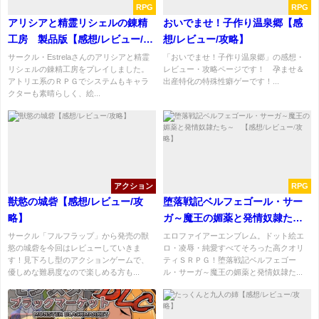
RPG
RPG
アリシアと精霊リシェルの錬精
おいでませ！子作り温泉郷【感
工房 製品版【感想/レビュー/攻
想/レビュー/攻略】
略】
サークル・Estrelaさんのアリシアと精霊
「おいでませ！子作り温泉郷」の感想・
リシェルの錬精工房をプレイしました。
レビュー・攻略ページです！ 孕ませ＆
アトリエ系のＲＰＧでシステムもキャラ
出産特化の特殊性癖ゲーです！...
クターも素晴らしく、絵...
アクション
RPG
獣慾の城砦【感想/レビュー/攻
堕落戦記ベルフェゴール・サー
略】
ガ～魔王の媚薬と発情奴隷たち
～ 【感想/レビュー/攻略】
サークル「フルフラップ」から発売の獣
エロファイアーエンブレム。ドット絵エ
慾の城砦を今回はレビューしていきま
ロ・凌辱・純愛すべてそろった高クオリ
す！見下ろし型のアクションゲームで、
ティＳＲＰＧ！堕落戦記ベルフェゴー
優しめな難易度なので楽しめる方も...
ル・サーガ～魔王の媚薬と発情奴隷た...