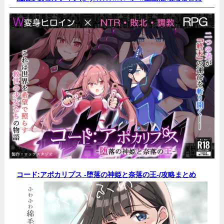
コード:アポカリプス -堕落の神姫と奈落の王-/
攻略まとめ