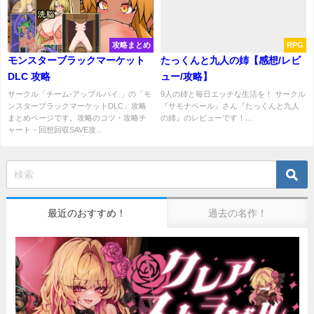
攻略まとめ
RPG
モンスターブラックマーケット
たっくんと九人の姉【感想/レビ
DLC 攻略
ュー/攻略】
サークル「チーム-アップルパイ 」の「モ
9人の姉と毎日エッチな生活を！ サークル
ンスターブラックマーケットDLC」攻略
『サモナベール』さん『たっくんと九人
まとめページです。攻略のコツ・攻略チ
の姉』のレビューです！...
ャート・回想回収SAVE攻...
最近のおすすめ！
過去の名作！