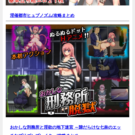
淫催都市ヒュプノズム/
攻略まとめ
おかしな刑務所と淫欲の地下迷宮 ～隙だらけな七奈のエッ