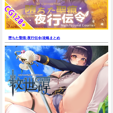
堕ちた聖痕:夜行伝令/
攻略まとめ