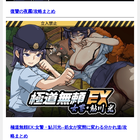
復讐の夜霧/
攻略まとめ
極道無頼EX:女警・鮎川光--処女が変態に変わる分かれ道/
攻
略まとめ