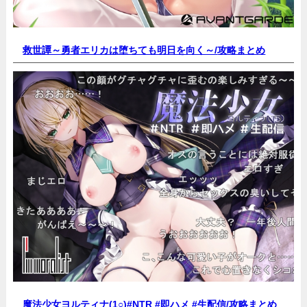
救世譚～勇者エリカは堕ちても明日を向く～/
攻略まとめ
魔法少女ヨルティナ(1○)#NTR #即ハメ #生配信/
攻略まとめ