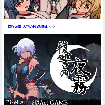
幻想娼館 -天狗の廓-/
攻略まとめ