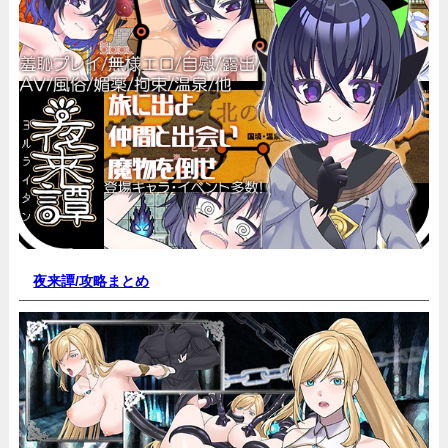
夜来譚/
攻略まとめ