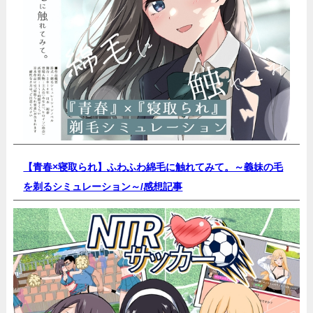
【青春×寝取られ】ふわふわ綿毛に触れてみて。～義妹の毛
を剃るシミュレーション～/
感想記事