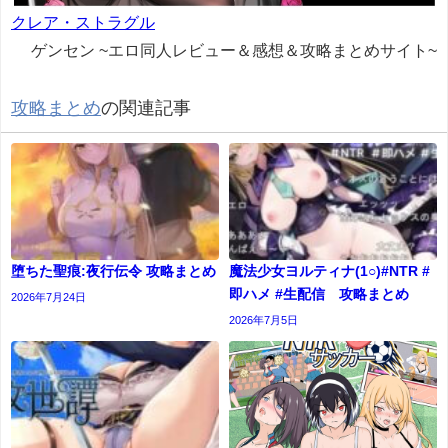
クレア・ストラグル
ゲンセン ~エロ同人レビュー＆感想＆攻略まとめサイト~
攻略まとめ
の関連記事
堕ちた聖痕:夜行伝令 攻略まとめ
魔法少女ヨルティナ(1○)#NTR #
即ハメ #生配信 攻略まとめ
2026年7月24日
2026年7月5日