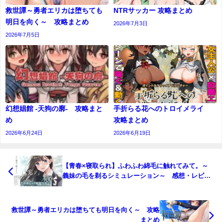
救世譚～勇者エリカは堕ちても
NTRサッカー 攻略まとめ
明日を向く～ 攻略まとめ
2026年7月3日
2026年7月5日
幻想娼館 -天狗の廓- 攻略まと
手折らる花へのトロイメライ
め
攻略まとめ
2026年6月24日
2026年6月19日
【青春×寝取られ】ふわふわ綿毛に触れてみて。～
義妹の毛を剃るシミュレーション～ 感想・レビュ
ー・攻略
救世譚～勇者エリカは堕ちても明日を向く～ 攻略
まとめ