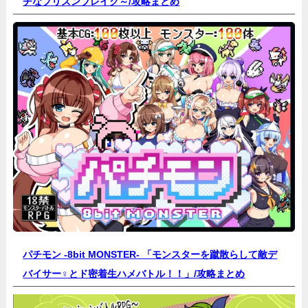
チなプリズンブレイク～/
攻略まとめ
パチモン -8bit MONSTER- 「モンスターを蹴散らして敵デ
バイサー♀とド密着生ハメバトル！！」/
攻略まとめ