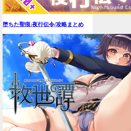
堕ちた聖痕:夜行伝令/
攻略まとめ