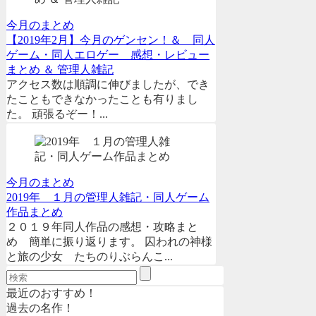
今月のまとめ
【2019年2月】今月のゲンセン！＆ 同人
ゲーム・同人エロゲー 感想・レビュー
まとめ ＆ 管理人雑記
アクセス数は順調に伸びましたが、でき
たこともできなかったことも有りまし
た。 頑張るぞー！...
今月のまとめ
2019年 １月の管理人雑記・同人ゲーム
作品まとめ
２０１９年同人作品の感想・攻略まと
め 簡単に振り返ります。 囚われの神様
と旅の少女 たちのりぶらんこ...
最近のおすすめ！
過去の名作！