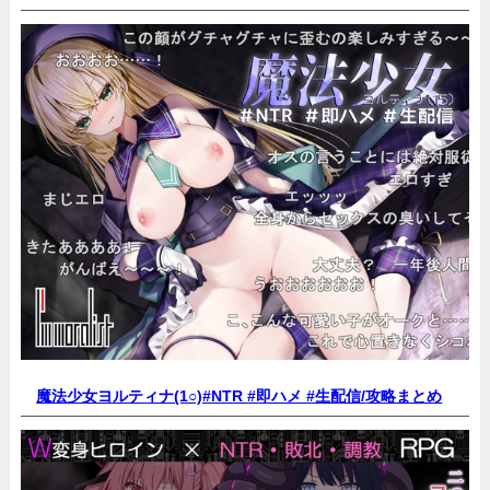
魔法少女ヨルティナ(1○)#NTR #即ハメ #生配信/
攻略まとめ