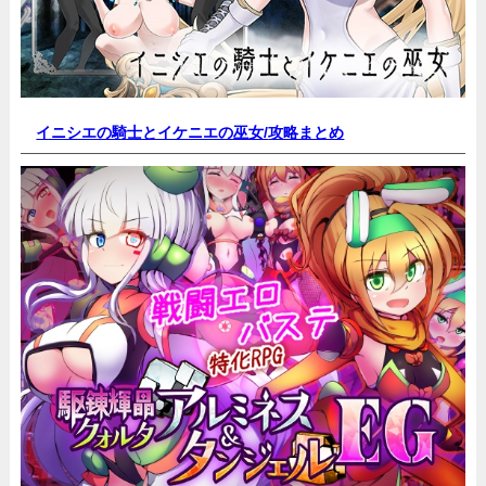
イニシエの騎士とイケニエの巫女/
攻略まとめ