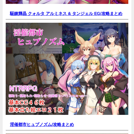
駆錬輝晶 クォルタ アルミネス & タンジェル EG/
攻略まとめ
淫催都市ヒュプノズム/
攻略まとめ