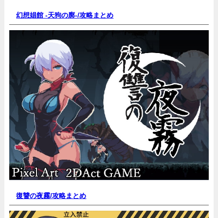
幻想娼館 -天狗の廓-/
攻略まとめ
復讐の夜霧/
攻略まとめ