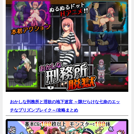
おかしな刑務所と淫欲の地下迷宮 ～隙だらけな七奈のエッ
チなプリズンブレイク～/
攻略まとめ