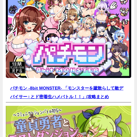
パチモン -8bit MONSTER- 「モンスターを蹴散らして敵デ
バイサー♀とド密着生ハメバトル！！」/
攻略まとめ