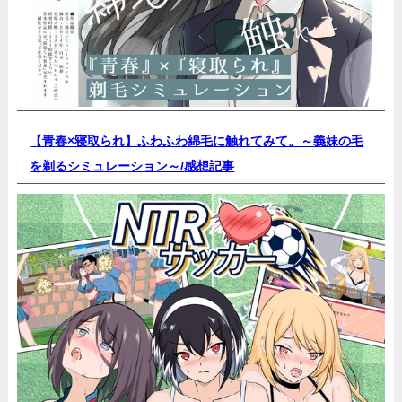
【青春×寝取られ】ふわふわ綿毛に触れてみて。～義妹の毛
を剃るシミュレーション～/
感想記事