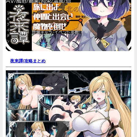
夜来譚/
攻略まとめ