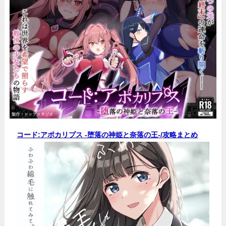
コード:アポカリプス -堕落の神姫と奈落の王-/
攻略まとめ