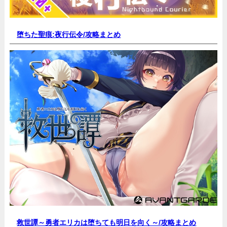
堕ちた聖痕:夜行伝令/
攻略まとめ
救世譚～勇者エリカは堕ちても明日を向く～/
攻略まとめ