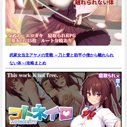
武家女当主アヤメの受難 ～刀と愛と助平小僧から離れられ
ない体～/
攻略まとめ