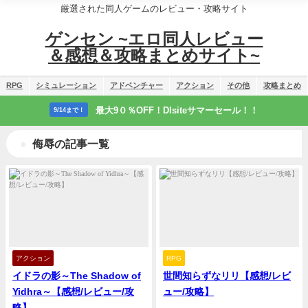
厳選された同人ゲームのレビュー・攻略サイト
ゲンセン ~エロ同人レビュー
＆感想＆攻略まとめサイト~
RPG
シミュレーション
アドベンチャー
アクション
その他
攻略まとめ
最大9０％OFF！Dlsiteサマーセール！！
9/14まで！
侮辱の記事一覧
アクション
RPG
イドラの影～The Shadow of
世間知らずなリリ【感想/レビ
Yidhra～【感想/レビュー/攻
ュー/攻略】
略】