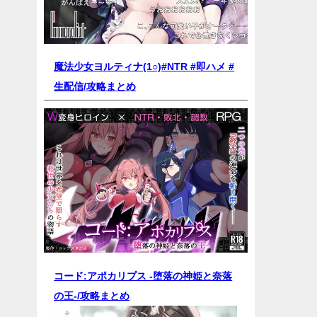
魔法少女ヨルティナ(1○)#NTR #即ハメ #
生配信/
攻略まとめ
コード:アポカリプス -堕落の神姫と奈落
の王-/
攻略まとめ