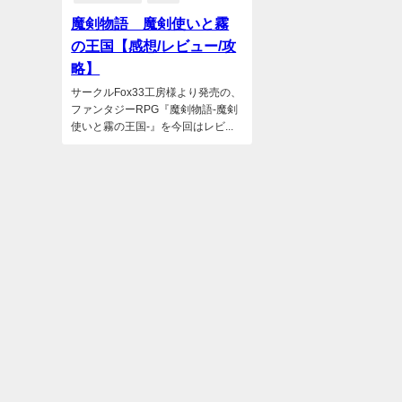
魔剣物語 魔剣使いと霧
の王国【感想/レビュー/攻
略】
サークルFox33工房様より発売の、
ファンタジーRPG『魔剣物語-魔剣
使いと霧の王国-』を今回はレビ...