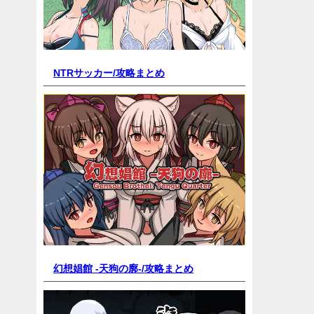
NTRサッカー/
攻略まとめ
幻想娼館 -天狗の廓-/
攻略まとめ