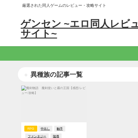
厳選された同人ゲームのレビュー・攻略サイト
ゲンセン ~エロ同人レビ
サイト~
異種族の記事一覧
RPG
中出し
触手
ファンタジー
陵辱