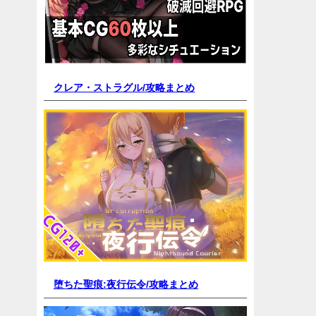
クレア・ストラグル/
攻略まとめ
堕ちた聖痕:夜行伝令/
攻略まとめ