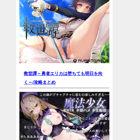
救世譚～勇者エリカは堕ちても明日を向
く～/
攻略まとめ