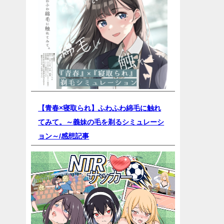
【青春×寝取られ】ふわふわ綿毛に触れ
てみて。～義妹の毛を剃るシミュレーシ
ョン～/
感想記事