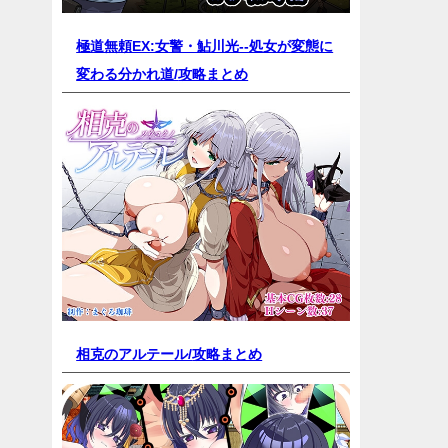
極道無頼EX:女警・鮎川光--処女が変態に
変わる分かれ道/
攻略まとめ
相克のアルテール/
攻略まとめ