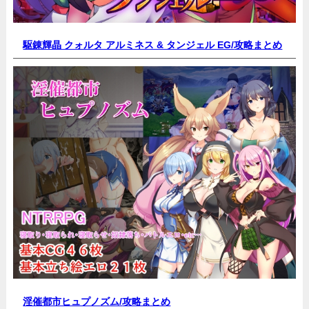
駆錬輝晶 クォルタ アルミネス & タンジェル EG/
攻略まとめ
淫催都市ヒュプノズム/
攻略まとめ