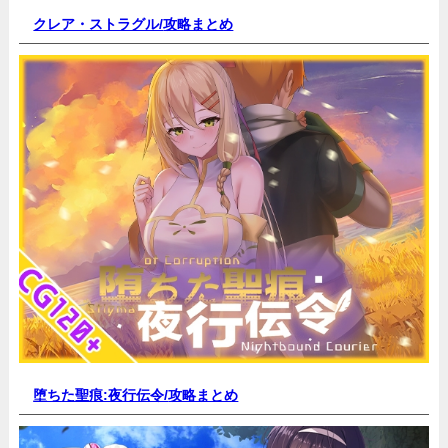
クレア・ストラグル/
攻略まとめ
堕ちた聖痕:夜行伝令/
攻略まとめ