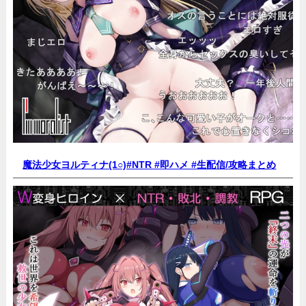
魔法少女ヨルティナ(1○)#NTR #即ハメ #生配信/
攻略まとめ