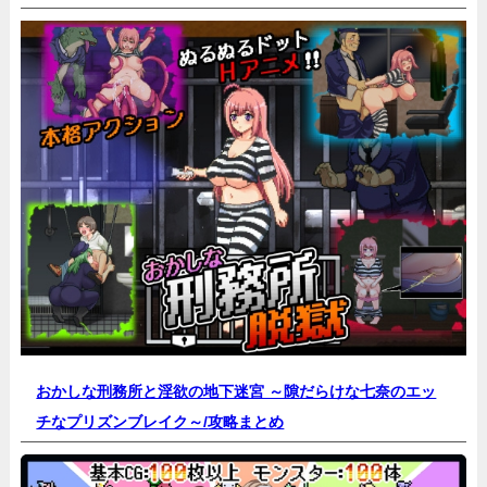
おかしな刑務所と淫欲の地下迷宮 ～隙だらけな七奈のエッ
チなプリズンブレイク～/
攻略まとめ