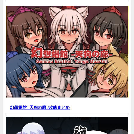
幻想娼館 -天狗の廓-/
攻略まとめ