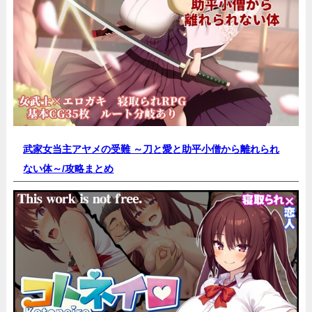
武家女当主アヤメの受難 ～刀と愛と助平小僧から離れられ
ない体～/
攻略まとめ