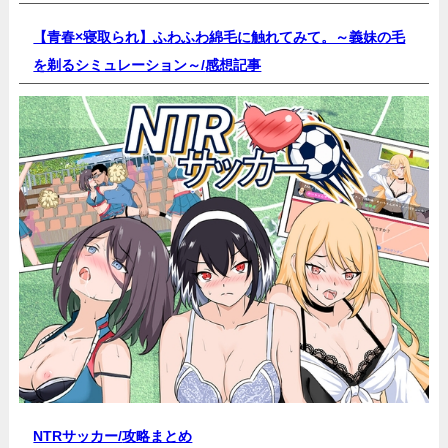
【青春×寝取られ】ふわふわ綿毛に触れてみて。～義妹の毛
を剃るシミュレーション～/
感想記事
NTRサッカー/
攻略まとめ