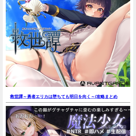
救世譚～勇者エリカは堕ちても明日を向く～/
攻略まとめ