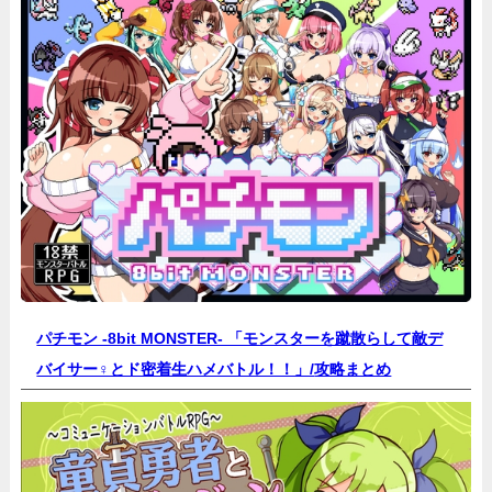
パチモン -8bit MONSTER- 「モンスターを蹴散らして敵デ
バイサー♀とド密着生ハメバトル！！」/
攻略まとめ