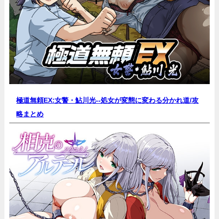
極道無頼EX:女警・鮎川光--処女が変態に変わる分かれ道/
攻
略まとめ