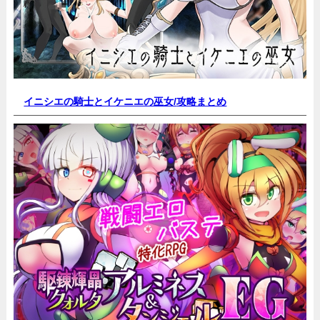
イニシエの騎士とイケニエの巫女/
攻略まとめ