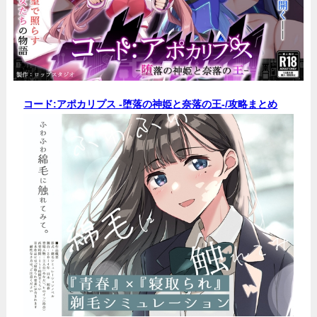
コード:アポカリプス -堕落の神姫と奈落の王-/
攻略まとめ