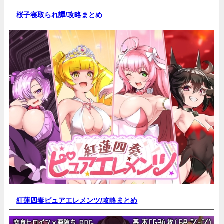
桜子寝取られ譚/
攻略まとめ
紅蓮四奏ピュアエレメンツ/
攻略まとめ