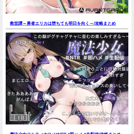
救世譚～勇者エリカは堕ちても明日を向く～/
攻略まとめ