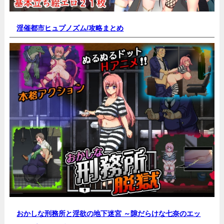
淫催都市ヒュプノズム/
攻略まとめ
おかしな刑務所と淫欲の地下迷宮 ～隙だらけな七奈のエッ