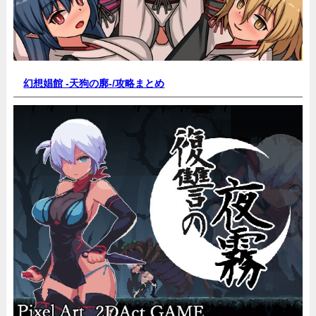
幻想娼館 -天狗の廓-/
攻略まとめ