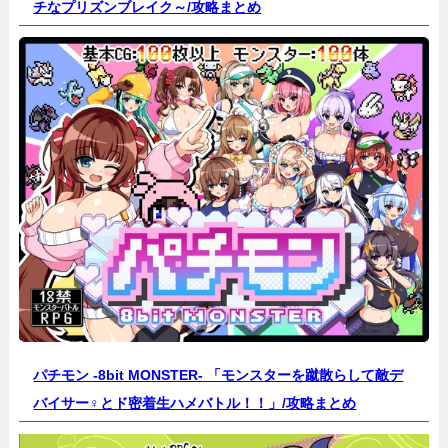
チなプリズンブレイク～/
攻略まとめ
パチモン -8bit MONSTER- 「モンスターを蹴散らして敵デ
バイサー♀とド密着生ハメバトル！！」/
攻略まとめ