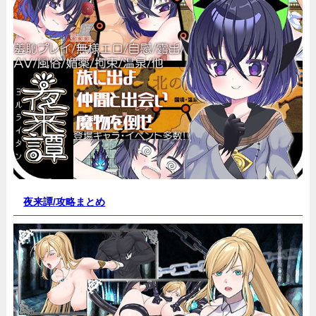
夜来譚/
攻略まとめ