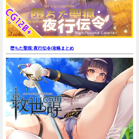
堕ちた聖痕:夜行伝令/
攻略まとめ