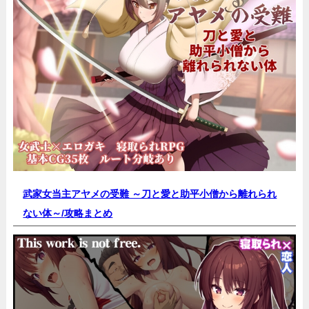
武家女当主アヤメの受難 ～刀と愛と助平小僧から離れられ
ない体～/
攻略まとめ