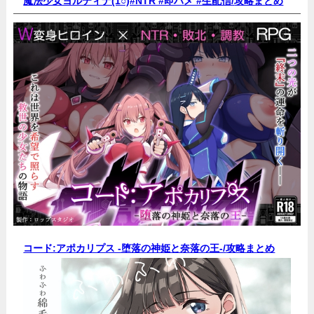
魔法少女ヨルティナ(1○)#NTR #即ハメ #生配信/
攻略まとめ
コード:アポカリプス -堕落の神姫と奈落の王-/
攻略まとめ