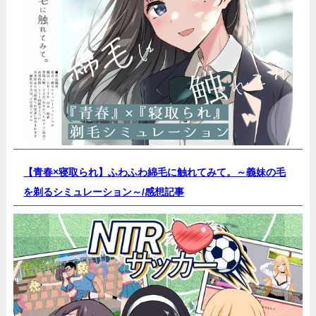
【青春×寝取られ】ふわふわ綿毛に触れてみて。～義妹の毛
を剃るシミュレーション～/
感想記事