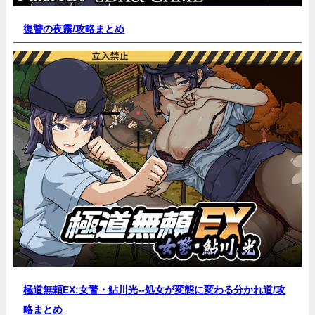
復讐の夜霧/
攻略まとめ
極道無頼EX:女警・鮎川光--処女が変態に変わる分かれ道/
攻
略まとめ