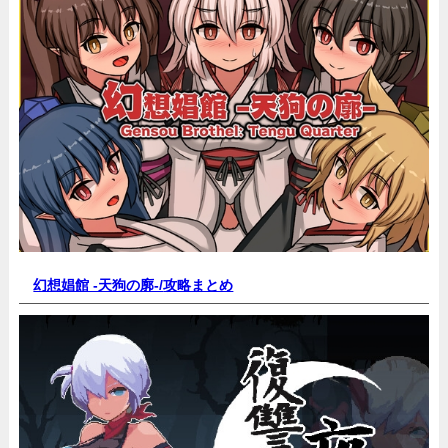
幻想娼館 -天狗の廓-/
攻略まとめ