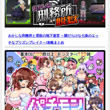
おかしな刑務所と淫欲の地下迷宮 ～隙だらけな七奈のエッ
チなプリズンブレイク～/
攻略まとめ