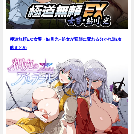
極道無頼EX:女警・鮎川光--処女が変態に変わる分かれ道/
攻
略まとめ