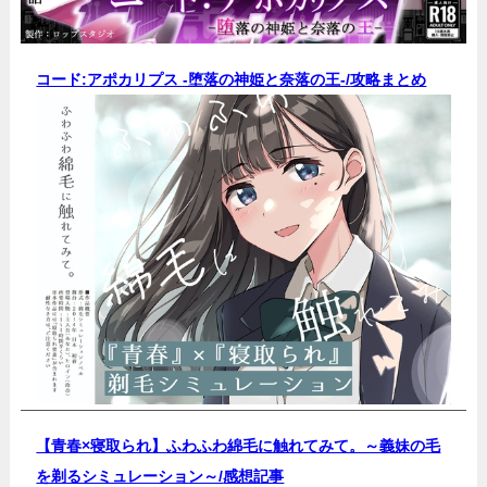
コード:アポカリプス -堕落の神姫と奈落の王-/
攻略まとめ
【青春×寝取られ】ふわふわ綿毛に触れてみて。～義妹の毛
を剃るシミュレーション～/
感想記事