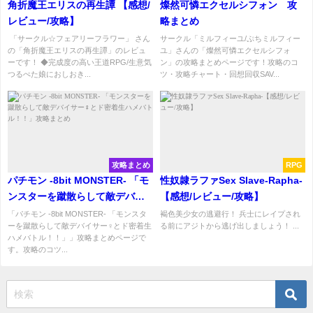
角折魔王エリスの再生譚 【感想/
燦然可憐エクセルシフォン 攻
レビュー/攻略】
略まとめ
「サークル☆フェアリーフラワー」 さん
サークル「ミルフィーユ/ぷちミルフィー
の「角折魔王エリスの再生譚」のレビュ
ユ」さんの「燦然可憐エクセルシフォ
ーです！ ◆完成度の高い王道RPG/生意気
ン」の攻略まとめページです！攻略のコ
つるぺた娘におしおき...
ツ・攻略チャート・回想回収SAV...
攻略まとめ
RPG
パチモン -8bit MONSTER- 「モ
性奴隷ラファSex Slave-Rapha-
ンスターを蹴散らして敵デバイ
【感想/レビュー/攻略】
サー♀とド密着生ハメバト
「パチモン -8bit MONSTER- 「モンスタ
褐色美少女の逃避行！ 兵士にレイプされ
ーを蹴散らして敵デバイサー♀とド密着生
る前にアジトから逃げ出しましょう！ ...
ル！！」攻略まとめ
ハメバトル！！」」攻略まとめページで
す。攻略のコツ...