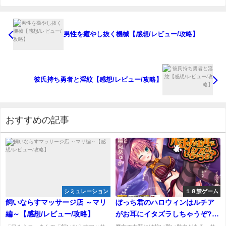
男性を癒やし抜く機械【感想/レビュー/攻略】
彼氏持ち勇者と淫紋【感想/レビュー/攻略】
おすすめの記事
シミュレーション
１８禁ゲーム
飼いならすマッサージ店 ～マリ
ぼっち君のハロウィンはルチア
編～【感想/レビュー/攻略】
がお耳にイタズラしちゃうぞ?
【感想/レビュー】