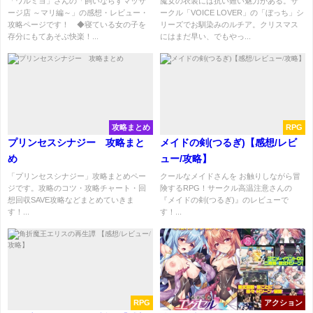
「ワルミヨ」さんの「飼いならすマッサ
魔女の衣装には抗い難い魅力がある。サ
ージ店 ～マリ編～」の感想・レビュー・
ークル「VOICE LOVER」の「ぼっち」シ
攻略ページです！ ◆寝ている女の子を
リーズでお馴染みのルチア。クリスマス
存分にもてあそぶ快楽！...
にはまだ早い、でもやっ...
攻略まとめ
RPG
プリンセスシナジー 攻略まと
メイドの剣(つるぎ)【感想/レビ
め
ュー/攻略】
「プリンセスシナジー」攻略まとめペー
クールなメイドさんを お触りしながら冒
ジです。攻略のコツ・攻略チャート・回
険するRPG！サークル高温注意さんの
想回収SAVE攻略などまとめていきま
『メイドの剣(つるぎ)』のレビューで
す！...
す！...
RPG
アクション