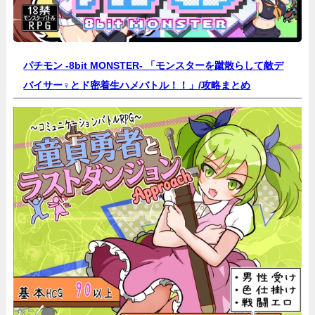
パチモン -8bit MONSTER- 「モンスターを蹴散らして敵デ
バイサー♀とド密着生ハメバトル！！」/
攻略まとめ