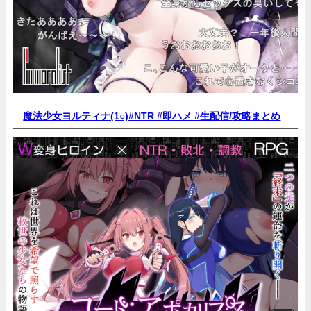
魔法少女ヨルティナ(1○)#NTR #即ハメ #生配信/
攻略まとめ