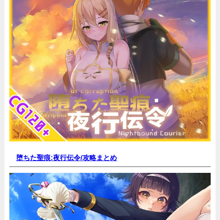
堕ちた聖痕:夜行伝令/
攻略まとめ