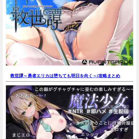
救世譚～勇者エリカは堕ちても明日を向く～/
攻略まとめ