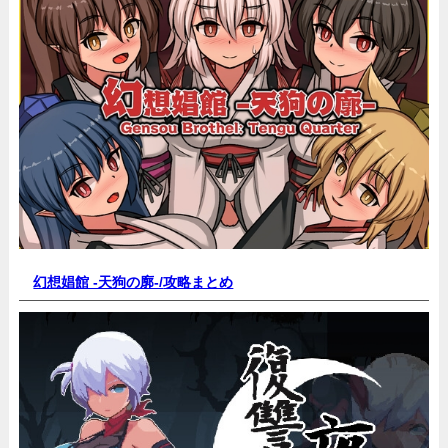
幻想娼館 -天狗の廓-/
攻略まとめ