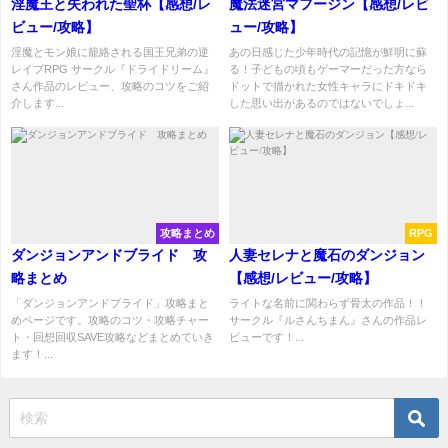
淫魔王と失われた聖杯【感想/レ
魔法迷宮マフージン【感想/レビ
ビュー/攻略】
ュー/攻略】
淫魔とモン娘に籠絡される国王兄弟の逆
あの日感じた少年時代の記憶が鮮明に蘇
レイプRPG サークル『ドライドリーム』
る！子どもの頃もゲーマーだった方なら
さん作品のレビュー、攻略のコツをご紹
ドットで描かれた女性キャラにドキドキ
介します...
した思い出があるのではないでしょ...
攻略まとめ
RPG
ダンジョンアンドブライド 攻
人妻セレナと魔石のダンジョン
略まとめ
【感想/レビュー/攻略】
「ダンジョンアンドブライド」攻略まと
ライトな名前に関わらず骨太の作品！！
めページです。攻略のコツ・攻略チャー
サークル『ルさんちまん』さんの作品レ
ト・回想回収SAVE攻略などまとめていき
ビューです！...
ます！...