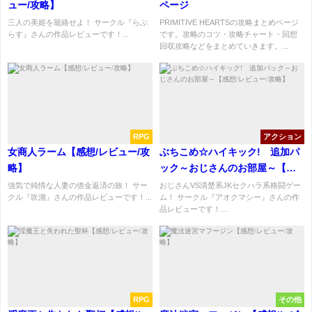
ュー/攻略】
ページ
三人の美姫を籠絡せよ！ サークル『らぷ
PRIMITIVE HEARTSの攻略まとめページ
らす』さんの作品レビューです！...
です。攻略のコツ・攻略チャート・回想
回収攻略などをまとめていきます。...
RPG
アクション
女商人ラーム【感想/レビュー/攻
ぶちこめ☆ハイキック! 追加パ
略】
ック～おじさんのお部屋～【感
想/レビュー/攻略】
強気で純情な人妻の借金返済の旅！ サー
おじさんVS清楚系JKセクハラ系格闘ゲー
クル『吹溜』さんの作品レビューです！...
ム！ サークル『アオクマシー』さんの作
品レビューです！...
RPG
その他