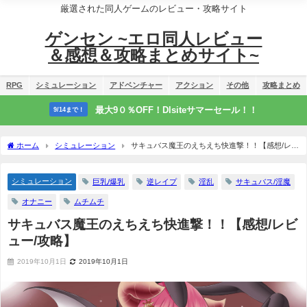
厳選された同人ゲームのレビュー・攻略サイト
ゲンセン ~エロ同人レビュー
＆感想＆攻略まとめサイト~
RPG
シミュレーション
アドベンチャー
アクション
その他
攻略まとめ
最大9０％OFF！Dlsiteサマーセール！！
9/14まで！
ホーム
シミュレーション
サキュバス魔王のえちえち快進撃！！【感想/レビ
ュー/攻略】
シミュレーション
巨乳/爆乳
逆レイプ
淫乱
サキュバス/淫魔
オナニー
ムチムチ
サキュバス魔王のえちえち快進撃！！【感想/レビ
ュー/攻略】
2019年10月1日
2019年10月1日