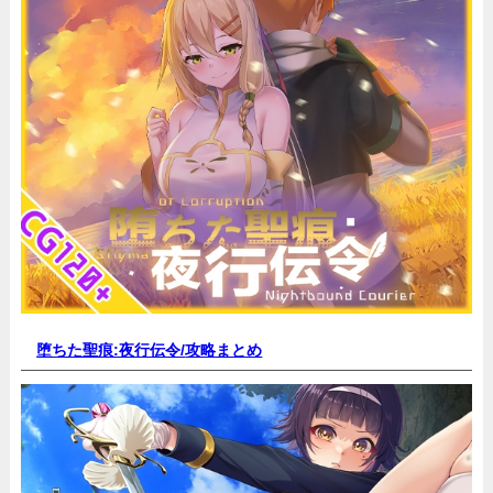
堕ちた聖痕:夜行伝令/
攻略まとめ