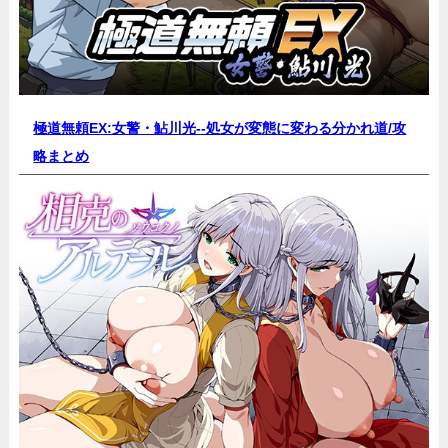
極道無頼EX:女警・鮎川光--処女が変態に変わる分かれ道/
攻
略まとめ