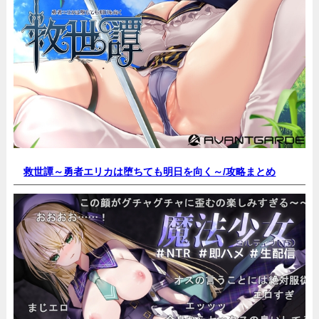
救世譚～勇者エリカは堕ちても明日を向く～/
攻略まとめ