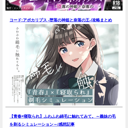
コード:アポカリプス -堕落の神姫と奈落の王-/
攻略まとめ
【青春×寝取られ】ふわふわ綿毛に触れてみて。～義妹の毛
を剃るシミュレーション～/
感想記事