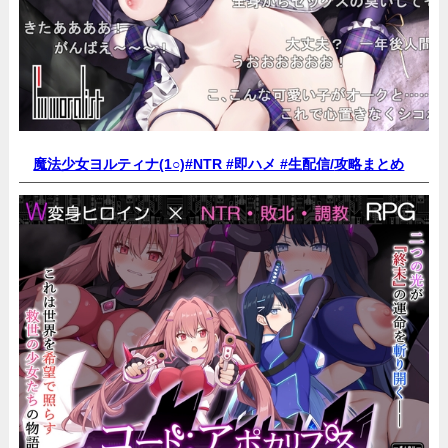
魔法少女ヨルティナ(1○)#NTR #即ハメ #生配信/
攻略まとめ