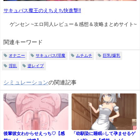
サキュバス魔王のえちえち快進撃!!
ゲンセン ~エロ同人レビュー＆感想＆攻略まとめサイト~
関連キーワード
オナニー
サキュバス/淫魔
ムチムチ
巨乳/爆乳
淫乱
逆レイプ
シミュレーション
の関連記事
後輩彼女わからせえっち♡【感
「幼馴染に睡眠○して孕ませるゲ